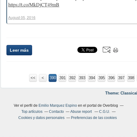
https://t.co/MkDjCT49mB
August 05, 2016
Leer más
<<
<
300
310
320
330
340
350
360
370
380
390
391
392
393
394
395
396
397
398
Theme: Classica
Ver el perfil de
Emilio Marquez Espino
en el portal de Overblog
Top artículos
Contacto
Abuse report
C.G.U.
Cookies y datos personales
Preferencias de las cookies