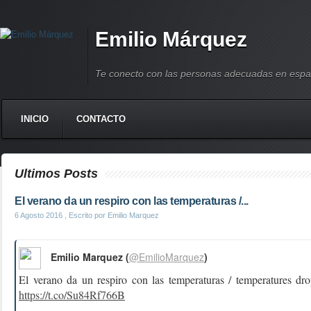
Emilio Márquez
Te conecto con las personas adecuadas en espa
INICIO
CONTACTO
Ultimos Posts
El verano da un respiro con las temperaturas /...
6 Agosto 2016
, Escrito por Emilio Marquez
Emilio Marquez (
@EmilioMarquez
)
El verano da un respiro con las temperaturas / temperatures d
https://t.co/Su84Rf766B