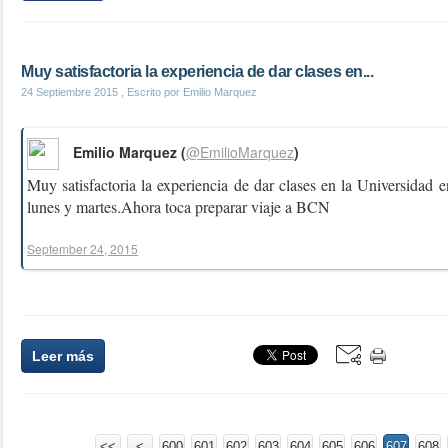
Muy satisfactoria la experiencia de dar clases en...
24 Septiembre 2015
, Escrito por Emilio Marquez
Emilio Marquez (
@EmilioMarquez
)
Muy satisfactoria la experiencia de dar clases en la Universidad 
lunes y martes.Ahora toca preparar viaje a BCN
September 24, 2015
Leer más
<<
<
600
601
602
603
604
605
606
607
608