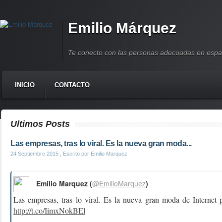
Emilio Márquez
Te conecto con las personas adecuadas en espa
INICIO
CONTACTO
Ultimos Posts
Las empresas, tras lo viral. Es la nueva gran moda...
24 Septiembre 2015
, Escrito por Emilio Marquez
Emilio Marquez (
@EmilioMarquez
)
Las empresas, tras lo viral. Es la nueva gran moda de Internet p
http://t.co/IimxNokBEl