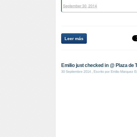
September 30, 2014
Leer más
Emilio just checked in @ Plaza de 
30 Septiembre 2014
, Escrito por Emilio Marquez E