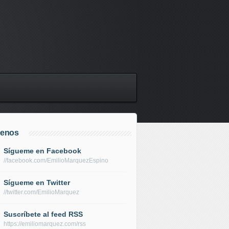
uenos
Sígueme en Facebook
//facebook.com/EmilioMarquezEspino
Sígueme en Twitter
//twitter.com/EmilioMarquez
Suscríbete al feed RSS
https://emiliomarquez.com/rss