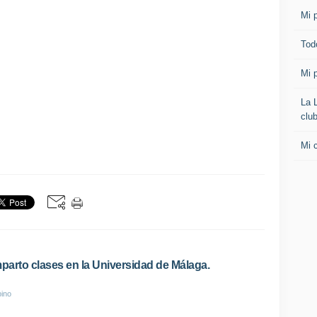
Mi p
Todo
Mi p
La 
clu
Mi 
parto clases en la Universidad de Málaga.
pino