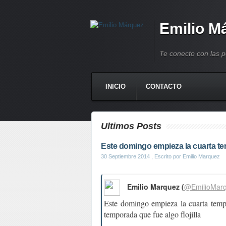
Emilio M
Te conecto con las 
INICIO
CONTACTO
Ultimos Posts
Este domingo empieza la cuarta te
30 Septiembre 2014
, Escrito por Emilio Marquez
Emilio Marquez (
@EmilioMar
Este domingo empieza la cuarta tempo
temporada que fue algo flojilla