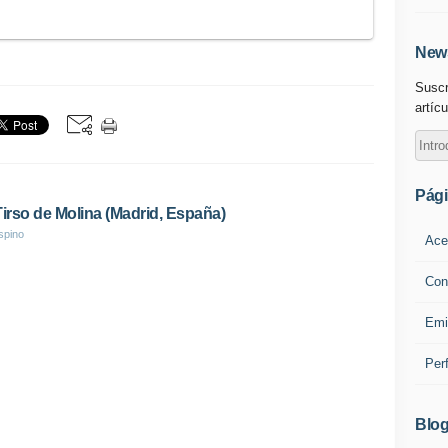
News
Suscr
artícu
Pág
Tirso de Molina (Madrid, España)
spino
Ace
Con
Emi
Per
Blog