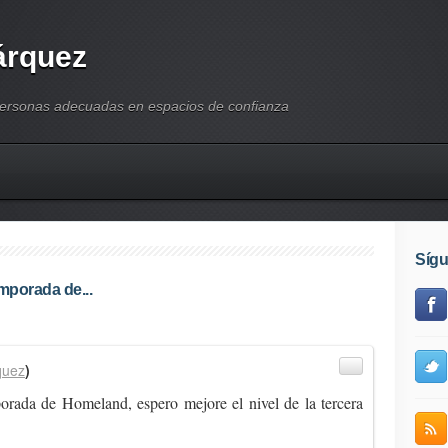
árquez
personas adecuadas en espacios de confianza
Síg
mporada de...
quez
)
rada de Homeland, espero mejore el nivel de la tercera