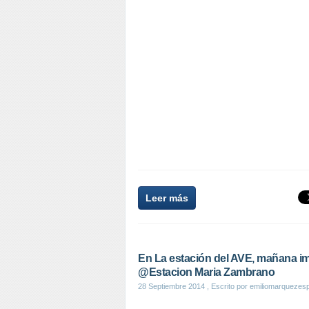
Leer más
En La estación del AVE, mañana im
@Estacion Maria Zambrano
28 Septiembre 2014
, Escrito por emiliomarquezes