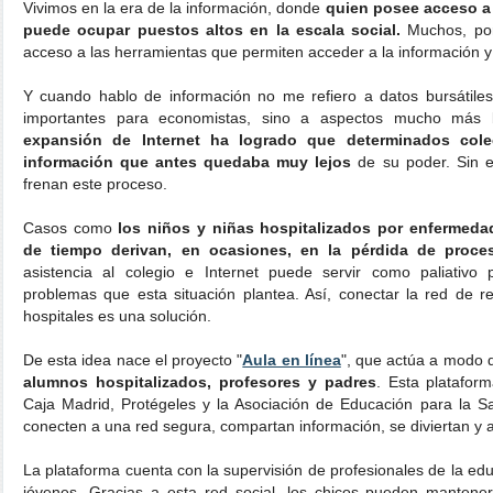
Vivimos en la era de la información, donde
quien posee acceso a 
puede ocupar puestos altos en la escala social.
Muchos, por 
acceso a las herramientas que permiten acceder a la información y
Y cuando hablo de información no me refiero a datos bursátile
importantes para economistas, sino a aspectos mucho más 
expansión de Internet ha logrado que determinados cole
información que antes quedaba muy lejos
de su poder. Sin e
frenan este proceso.
Casos como
los niños y niñas hospitalizados por enfermeda
de tiempo derivan, en ocasiones, en la pérdida de proce
asistencia al colegio e Internet puede servir como paliativo 
problemas que esta situación plantea. Así, conectar la red de r
hospitales es una solución.
De esta idea nace el proyecto "
Aula en línea
", que actúa a modo
alumnos hospitalizados, profesores y padres
. Esta platafor
Caja Madrid, Protégeles y la Asociación de Educación para la Sa
conecten a una red segura, compartan información, se diviertan y 
La plataforma cuenta con la supervisión de profesionales de la ed
jóvenes. Gracias a esta red social, los chicos pueden mantene