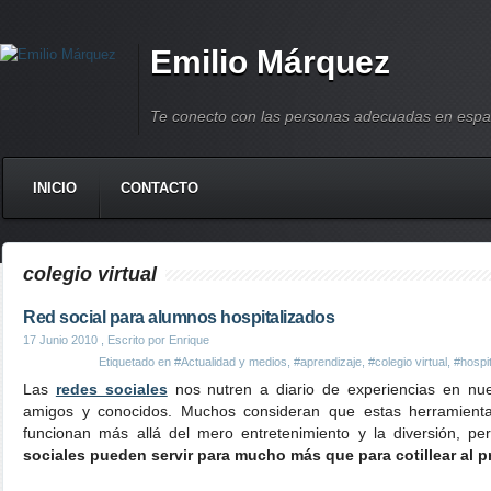
Emilio Márquez
Te conecto con las personas adecuadas en espa
INICIO
CONTACTO
colegio virtual
Red social para alumnos hospitalizados
17 Junio 2010
, Escrito por Enrique
Etiquetado en
#Actualidad y medios
,
#aprendizaje
,
#colegio virtual
,
#hospi
Las
redes sociales
nos nutren a diario de experiencias en nue
amigos y conocidos. Muchos consideran que estas herramient
funcionan más allá del mero entretenimiento y la diversión, pe
sociales pueden servir para mucho más que para cotillear al p