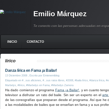
Emilio Márquez
Te conecto con las personas adecuadas en espa
INICIO
CONTACTO
lirico
Danza lírica en Fama ¡a Bailar!
13 Diciembre 2008
, Escrito por Emienemiblog
Etiquetado en
#...sus aficiones
,
#...sus ratos libres
,
#2008
,
#baila lírico
,
#danza lírica
,
#e
Marbelys
,
#lírico
,
#Marbelys en Fama
,
#Marbelys Zamora
Ha dado comienzo el programa
Fama ¡a Bailar!
, y en cuanto teng
televisor a disfrutar un rato del baile. Sin ser un experto en el
arte
de las coreografías que preparan desde el programa. Así que he de
a las modalidades de bailes que se enseñan en fama y a sus profe