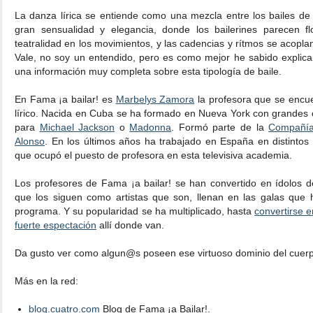
La danza lírica se entiende como una mezcla entre los bailes de j
gran sensualidad y elegancia, donde los bailerines parecen f
teatralidad en los movimientos, y las cadencias y rítmos se acop
Vale, no soy un entendido, pero es como mejor he sabido explicar
una información muy completa sobre esta tipología de baile.
En Fama ¡a bailar! es
Marbelys Zamora
la profesora que se encuen
lírico. Nacida en Cuba se ha formado en Nueva York con grandes 
para
Michael Jackson
o
Madonna
. Formó parte de la
Compañía
Alonso
. En los últimos años ha trabajado en España en distintos
que ocupó el puesto de profesora en esta televisiva academia.
Los profesores de Fama ¡a bailar! se han convertido en ídolos 
que los siguen como artistas que son, llenan en las galas que 
programa. Y su popularidad se ha multiplicado, hasta
convertirse 
fuerte espectación
allí donde van.
Da gusto ver como algun@s poseen ese virtuoso dominio del cuer
Más en la red:
blog.cuatro.com
Blog de Fama ¡a Bailar!.