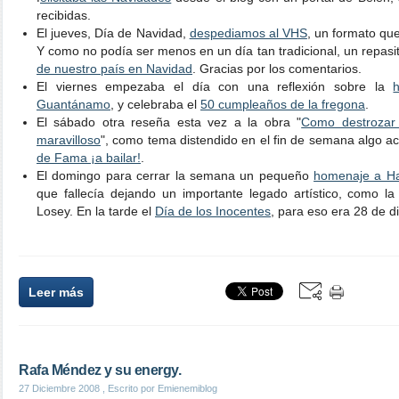
recibidas.
El jueves, Día de Navidad,
despediamos al VHS
, un formato que
Y como no podía ser menos en un día tan tradicional, un repasi
de nuestro país en Navidad
. Gracias por los comentarios.
El viernes empezaba el día con una reflexión sobre la
Guantánamo
, y celebraba el
50 cumpleaños de la fregona
.
El sábado otra reseña esta vez a la obra "
Como destrozar 
maravilloso
", como tema distendido en el fin de semana algo a
de Fama ¡a bailar!
.
El domingo para cerrar la semana un pequeño
homenaje a Ha
que fallecía dejando un importante legado artístico, como la p
Losey. En la tarde el
Día de los Inocentes
, para eso era 28 de d
Leer más
Rafa Méndez y su energy.
27 Diciembre 2008
, Escrito por Emienemiblog