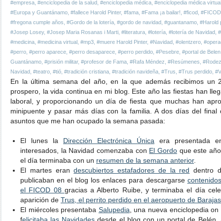
#empresa
,
#enciclopedia de la salud
,
#enciclopedia médica
,
#enciclopedia médica virtua
#Europa y Guantánamo
,
#fallece Harold Pinter
,
#fama
,
#Fama ¡a bailar!
,
#ficod
,
#FICOD
#fregona cumple años
,
#Gordo de la lotería
,
#gordo de navidad
,
#guantanamo
,
#Harold 
#Josep Losey
,
#Josep Maria Rosanas i Marti
,
#literatura
,
#lotería
,
#lotería de Navidad
,
#
#medicina
,
#medicina virtual
,
#mp3
,
#muere Harold Pinter
,
#Navidad
,
#olentzero
,
#opera
#perro
,
#perro aparece
,
#perro desaparece
,
#perro perdido
,
#Pesebre
,
#portal de Belen
Guantánamo
,
#prisión militar
,
#profesor de Fama
,
#Rafa Méndez
,
#Resúmenes
,
#Rode
Navidad
,
#teatro
,
#tió
,
#tradición cristiana
,
#tradición navideña
,
#Trus
,
#Trus perdido
,
#
En la última semana del año, en la que además recibimos un 
prospero, la vida continua en mi blog. Este año las fiestas han l
laboral, y proporcionando un día de fiesta que muchas han apr
minipuente y pasar más días con la familia. A dos días del final
asuntos que me han ocupado la semana pasada:
El lunes la
Dirección Electrónica Única
era presentada en
interesados, la Navidad comenzaba con
El Gordo
que este año
el día terminaba con un
resumen de la semana anterior
.
El martes eran
descubiertos estafadores de la red
dentro d
publicaban en el blog los enlaces para descargarse
contenido
el FICOD 08
gracias a Alberto Ruibe, y terminaba el día cel
aparición de
Trus, el perrito perdido en el aeropuerto de Barajas
El miércoles presentaba
Salupedia
, una nueva enciclopedia on 
f
elicitaba las Navidades
desde el blog con un portal de Belén, a