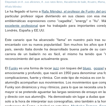
Etiquetado en
#...sus aficiones
,
#...sus ratos libres
,
#academia de baile
,
#cuatro
,
#fama
#Rafa Méndez
Le ha llegado el turno a
Rafa Méndez, el profesor de Funky del pro
particular profesor sigue divirtiendo en sus clases con esa m
emblemáticas expresiones como "cagadita", "energy" o "ñu". Má
excelente profesional
que ha trabajado para importantes coreóg
Londrés, España y EE.UU.
Este canario que ha alcanzado "fama" en nuestro país tras s
encantado con su nueva popularidad. Son muchos los años que ll
país, siendo Italia donde ha desarrollado buena parte de su carr
carrera de un bailarín no es fácil, el mismo ha tenido que "
reconocimiento del que actualmente goza.
El
Funky
es una forma de tocar
jazz
con toques del
blues
,
gospel
y
emocionante y profundo, que nació en 1950 para denominar una f
complicaciones, fuerte y rítmica. Con este tipo de música es con 
alumn@s acompañan sus movimientos. Los movimientos que comp
Funky son dinámicos y muy rítmicos, para lo que se necesita una b
mayor si se pretende aguantar las largas sesiones de ensayo en l
y directo con sus alumn@s. Ha demostrado sin lugar a dudas que ti
solo a la hora de interpretar sus coreografías, sino también a la h