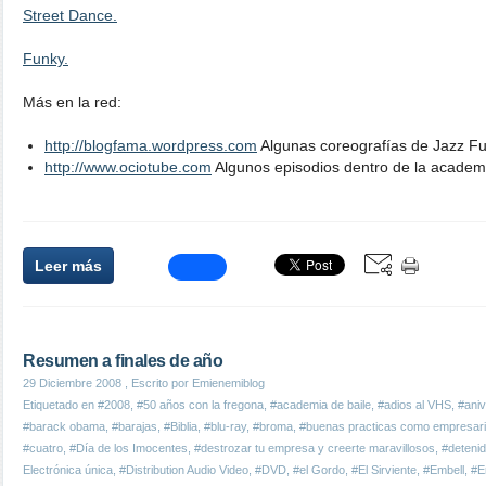
Street Dance.
Funky.
Más en la red:
http://blogfama.wordpress.com
Algunas coreografías de Jazz Fu
http://www.ociotube.com
Algunos episodios dentro de la academ
Leer más
Resumen a finales de año
29 Diciembre 2008
, Escrito por Emienemiblog
Etiquetado en
#2008
,
#50 años con la fregona
,
#academia de baile
,
#adios al VHS
,
#aniv
#barack obama
,
#barajas
,
#Biblia
,
#blu-ray
,
#broma
,
#buenas practicas como empresar
#cuatro
,
#Día de los Imocentes
,
#destrozar tu empresa y creerte maravillosos
,
#deteni
Electrónica única
,
#Distribution Audio Video
,
#DVD
,
#el Gordo
,
#El Sirviente
,
#Embell
,
#Em