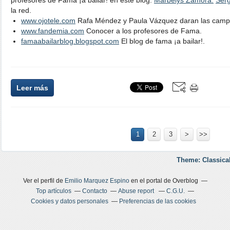
profesores de Fama ¡a bailar! en este blog.
Marbelys Zamora.
Serg
la red.
www.ojotele.com
Rafa Méndez y Paula Vázquez daran las camp
www.fandemia.com
Conocer a los profesores de Fama.
famaabailarblog.blogspot.com
El blog de fama ¡a bailar!.
Leer más
1
2
3
>
>>
Theme: Classica
Ver el perfil de
Emilio Marquez Espino
en el portal de Overblog
Top artículos
Contacto
Abuse report
C.G.U.
Cookies y datos personales
Preferencias de las cookies