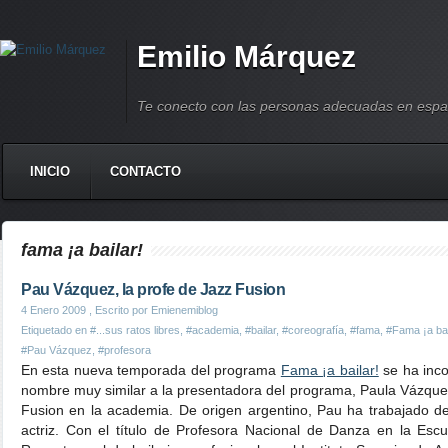
Emilio Márquez
Te conecto con las personas adecuadas en espa
INICIO
CONTACTO
fama ¡a bailar!
Pau Vázquez, la profe de Jazz Fusion
4 Enero 2009
, Escrito por Emienemiblog
Etiquetado en
#...sus ratos libres
,
#academia
,
#bailar
,
#coreografía
,
#fama
,
#Fama ¡a bai
#Pau Vázquez
,
#profesora
En esta nueva temporada del programa
Fama ¡a bailar!
se ha inc
nombre muy similar a la presentadora del programa, Paula Vázque
Fusion en la academia. De origen argentino, Pau ha trabajado de
actriz. Con el título de Profesora Nacional de Danza en la Es