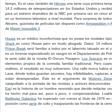
tiempo. Es el caso también de
Héroes
una serie cuya primera temp
14.3 millones de telespectadores en los Estados Unidos y recibi
para un estreno dramático de la NBC por primera vez en cinco añ
en un fenómeno televisivo a nivel mundial. Para sorpresa de todos, 
Abrams, guionista de películas tan dispares como
Armageddon
o
A
de
Misión Imposible 3
.
House
es un médico inconformista que no posee los modales típi
Shark
es como House pero en modo abogado. Datos: 14 millone
Prison Break
será familiar a todos por el laberinto tatuado en el 
es un forense especializado en sangre en el Departamento de Pol
la serie salió de la novela El Oscuro Pasajero.
Los Soprano
es un
elementos propios de la comedia familiar tradicional. Pero cuan
mafioso, el resultado es muy subversivo. Una calle nunca había s
Lane, dónde todos guardan secretos, hay infidelidades, rupturas, 
están desesperadas. Éste es el argumento de
Mujeres Dese
catapultado a la portada de las revistas a actrices desconocida
Earl
es la historia de un hombre renovado que decide redactar una
ha hecho mal para así, poco a poco, ir compensándolas. Loable
Battlestar Galactica
ha superado con creces al título de 1978 en 
posición como
serie
de culto y traspasando las fronteras de la cienci