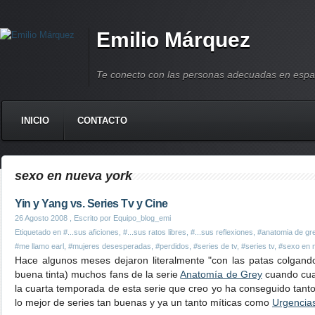
Emilio Márquez
Te conecto con las personas adecuadas en espa
INICIO
CONTACTO
sexo en nueva york
Yin y Yang vs. Series Tv y Cine
26 Agosto 2008
, Escrito por Equipo_blog_emi
Etiquetado en
#...sus aficiones
,
#...sus ratos libres
,
#...sus reflexiones
,
#anatomia de gr
#me llamo earl
,
#mujeres desesperadas
,
#perdidos
,
#series de tv
,
#series tv
,
#sexo en 
Hace algunos meses dejaron literalmente "con las patas colgand
buena tinta) muchos fans de la serie
Anatomía de Grey
cuando cuat
la cuarta temporada de esta serie que creo yo ha conseguido tanto
lo mejor de series tan buenas y ya un tanto míticas como
Urgencia