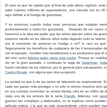
El caso es que he sabido que al final de este último capítulo, ante
sabe cuántos millones de espectadores, una rotunda voz en off 
aquí debido a la huelga de guionistas.
Y es entonces cuando todas esas personas que estaban vien
profundamente a todos los guionistas... Después de ver casos
hacernos a la idea del poder que las series ejercen sobre las gra
estamos viendo en los últimos años están dejando todo su talento pa
era el momento de ponerse en huelga o no? lo raro es que 
Seguramente los beneficios de cualquiera de las 4 temporadas de
con el ejemplo, resulten más beneficiosos a su productora que el 
del cine como
Adivina quién viene esta noche
. Porque en realid
ver en la gran pantalla: o continúan la saga de
Superman
,
Indi
hacen remakes de los clásicos, por lo general para estropearlos, 
Casino Royale
, con alguna que otra excepción.
La verdad es que lo de las series de televisión es sorprendente. 
cada vez ganan más prestigio y no sólo lo vemos nosotros sino qu
en sus cuentas corrientes: la revista Variety cifra en un millón de
cada uno de los actores de la serie
Friends
. Además, con
seri
guiones tan complejos y elaborados, no te explicas cómo pueden 
película entera, y lo que és más sorprendente, cómo pueden man