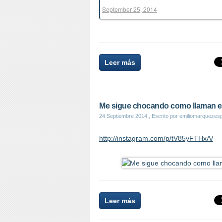
September 25, 2014
Leer más
Me sigue chocando como llaman en
24 Septiembre 2014
, Escrito por emiliomarquezes
http://instagram.com/p/tV85yFTHxA/
Leer más