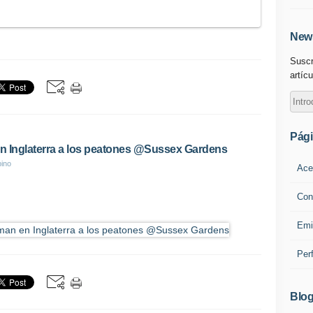
News
Suscr
artícu
Pág
 Inglaterra a los peatones @Sussex Gardens
pino
Ace
Con
Emi
Per
Blog