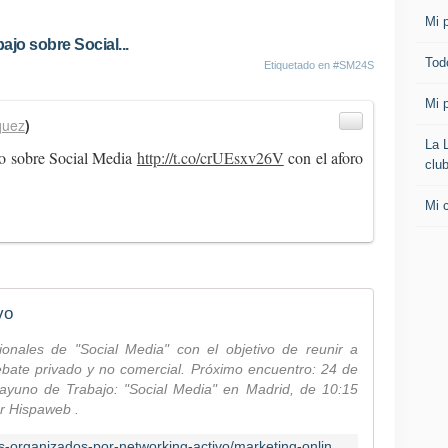
Mi p
jo sobre Social...
Todo
Etiquetado en
#SM24S
Mi p
quez
)
La 
o sobre Social Media
http://t.co/crUEsxv26V
con el aforo
clu
Mi 
vo
onales de "Social Media" con el objetivo de reunir a
bate privado y no comercial. Próximo encuentro: 24 de
yuno de Trabajo: "Social Media" en Madrid, de 10:15
r Hispaweb .
http://networkingactivo.com/eventos-organizados-por-networking-activo/marketing-online/encuentro-social-media/