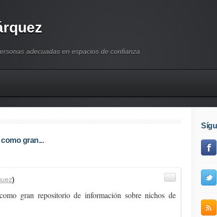
árquez
personas adecuadas en espacios de confianza
Síg
r como gran...
quez
)
r como gran repositorio de información sobre nichos de