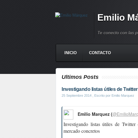
Emilio M
Te conecto con las 
INICIO
CONTACTO
Ultimos Posts
Investigando listas útiles de Twitte
25 Septiembre 2014
, Escrito por Emilio Marquez
Emilio Marquez (
@EmilioMar
Investigando listas útiles de Twitte
mercado concretos