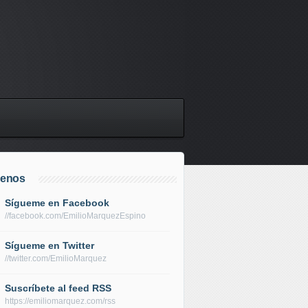
uenos
Sígueme en Facebook
//facebook.com/EmilioMarquezEspino
Sígueme en Twitter
//twitter.com/EmilioMarquez
Suscríbete al feed RSS
https://emiliomarquez.com/rss