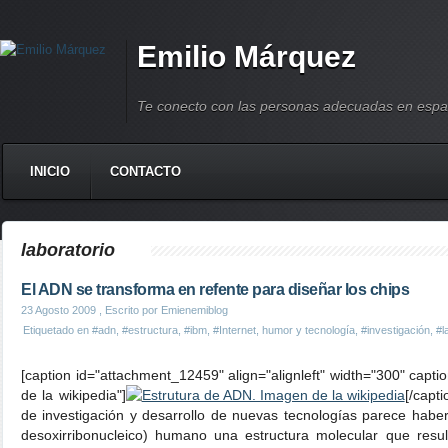
Emilio Márquez
Te conecto con las personas adecuadas en espa
INICIO
CONTACTO
laboratorio
El ADN se transforma en refente para diseñar los chips
23 Agosto 2009
, Escrito por Emienemiblog
Etiquetado en
#adn
,
#estructura
,
#ibm
,
#Internet, humor y tecnología
,
#investigación
,
#l
[caption id="attachment_12459" align="alignleft" width="300" capt
de la wikipedia"]
[/capt
de investigación y desarrollo de nuevas tecnologías parece habe
desoxirribonucleico) humano una estructura molecular que resul