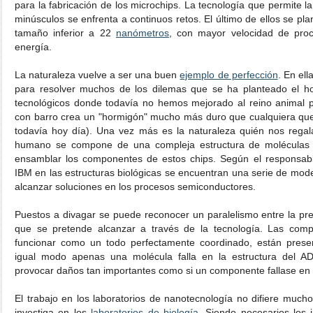
para la fabricación de los microchips. La tecnología que permite la
minúsculos se enfrenta a continuos retos. El último de ellos se pla
tamaño inferior a 22
nanómetros
, con mayor velocidad de pro
energía.
La naturaleza vuelve a ser una buen
ejemplo de perfección
. En el
para resolver muchos de los dilemas que se ha planteado el 
tecnológicos donde todavía no hemos mejorado al reino animal pu
con barro crea un "hormigón" mucho más duro que cualquiera qu
todavía hoy día). Una vez más es la naturaleza quién nos rega
humano se compone de una compleja estructura de moléculas
ensamblar los componentes de estos chips. Según el responsabl
IBM en las estructuras biológicas se encuentran una serie de mode
alcanzar soluciones en los procesos semiconductores.
Puestos a divagar se puede reconocer un paralelismo entre la pr
que se pretende alcanzar a través de la tecnología. Las comp
funcionar como un todo perfectamente coordinado, están pres
igual modo apenas una molécula falla en la estructura del A
provocar daños tan importantes como si un componente fallase en 
El trabajo en los laboratorios de nanotecnología no difiere mucho
investiga en los
laboratorios de biología
. Siendo necesarios los 