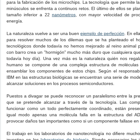
para la fabricación de los microchips. La tecnología que permite la
minúsculos se enfrenta a continuos retos. El último de ellos se pla
tamaño inferior a 22
nanómetros
, con mayor velocidad de pro
energía.
La naturaleza vuelve a ser una buen
ejemplo de perfección
. En el
para resolver muchos de los dilemas que se ha planteado el 
tecnológicos donde todavía no hemos mejorado al reino animal pu
con barro crea un "hormigón" mucho más duro que cualquiera qu
todavía hoy día). Una vez más es la naturaleza quién nos rega
humano se compone de una compleja estructura de moléculas
ensamblar los componentes de estos chips. Según el responsabl
IBM en las estructuras biológicas se encuentran una serie de mode
alcanzar soluciones en los procesos semiconductores.
Puestos a divagar se puede reconocer un paralelismo entre la pr
que se pretende alcanzar a través de la tecnología. Las comp
funcionar como un todo perfectamente coordinado, están pres
igual modo apenas una molécula falla en la estructura del A
provocar daños tan importantes como si un componente fallase en 
El trabajo en los laboratorios de nanotecnología no difiere mucho
investiga en los
laboratorios de biología
. Siendo necesarios los 