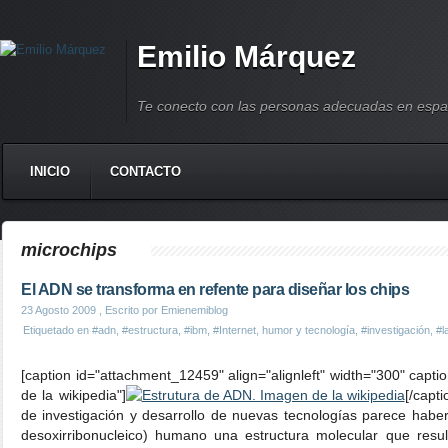
Emilio Márquez
Te conecto con las personas adecuadas en espa
INICIO
CONTACTO
microchips
El ADN se transforma en refente para diseñar los chips
23 Agosto 2009
, Escrito por Emienemiblog
Etiquetado en
#adn
,
#estructura
,
#ibm
,
#Internet, humor y tecnología
,
#investigación
,
#l
[caption id="attachment_12459" align="alignleft" width="300" capt
de la wikipedia"]
[/capt
de investigación y desarrollo de nuevas tecnologías parece habe
desoxirribonucleico) humano una estructura molecular que resul