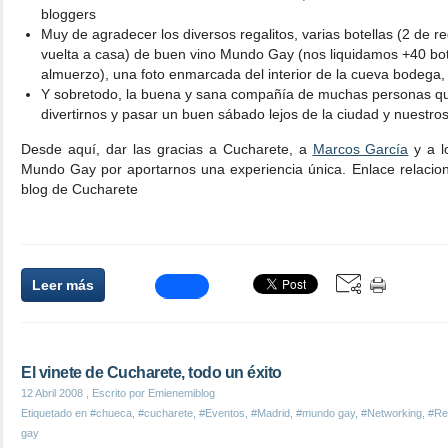
bloggers
Muy de agradecer los diversos regalitos, varias botellas (2 de r
vuelta a casa) de buen vino Mundo Gay (nos liquidamos +40 botel
almuerzo), una foto enmarcada del interior de la cueva bodega, j
Y sobretodo, la buena y sana compañía de muchas personas q
divertirnos y pasar un buen sábado lejos de la ciudad y nuestros
Desde aquí, dar las gracias a Cucharete, a
Marcos García
y a l
Mundo Gay por aportarnos una experiencia única. Enlace relaci
blog de Cucharete
Leer más
El vinete de Cucharete, todo un éxito
12 Abril 2008
, Escrito por Emienemiblog
Etiquetado en
#chueca
,
#cucharete
,
#Eventos
,
#Madrid
,
#mundo gay
,
#Networking
,
#Re
gay