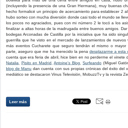
botellita para más de una cena entre amigos en casa, hubo un 
(incluyendo la presencia de una Gran Hermana), muy buenas cha
hecho formalicé un principio de acercamiento para establecer 2 a
hubo sorteo con mucha diversión donde casi todo el mundo se llevó
los pocos no agraciados, pues con mi número 2 le tocó a los asist
finalizar a altas horas de la madrugada entre buenos amigos. Da
bodegas Arconadas de Castilla por la iniciativa que ha sido singu
guerrilla que he visto en el mercado de lanzamientos de nuevos
más eventos Cucharete que seguro tendrán el mismo o mayor é
parte, aseguro que me ha merecido la pena
desplazarme a esta c
cuenta que era feria de abril, hice bien en no perderme el vinete 
Natalia
,
Pisito en Madrid
,
Antoine’s Blog
,
Surfeando
(Miguel Gatón
blog de Manu
dan cuenta con sus propias crónicas del éxito del 
mediático se destacaron Vinus Televisión, MobuzzTv y la revista Ze
Leer más