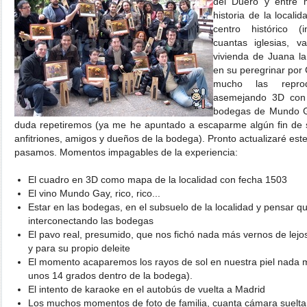
del Duero y entre 
historia de la locali
centro histórico (
cuantas iglesias, v
vivienda de Juana l
en su peregrinar por C
mucho las repro
asemejando 3D con 
bodegas de Mundo Ga
duda repetiremos (ya me he apuntado a escaparme algún fin de 
anfitriones, amigos y dueños de la bodega). Pronto actualizaré est
pasamos. Momentos impagables de la experiencia:
El cuadro en 3D como mapa de la localidad con fecha 1503
El vino Mundo Gay, rico, rico...
Estar en las bodegas, en el subsuelo de la localidad y pensar 
interconectando las bodegas
El pavo real, presumido, que nos fichó nada más vernos de lejo
y para su propio deleite
El momento acaparemos los rayos de sol en nuestra piel nada m
unos 14 grados dentro de la bodega).
El intento de karaoke en el autobús de vuelta a Madrid
Los muchos momentos de foto de familia, cuanta cámara suelta 