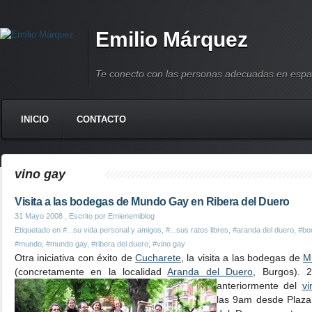
Emilio Márquez
Te conecto con las personas adecuadas en espa
INICIO
CONTACTO
vino gay
Visita a las bodegas de Mundo Gay en Ribera del Duero
31 Mayo 2008
, Escrito por Emienemiblog
Etiquetado en
#...su vida personal y amigos
,
#...sus ratos libres
,
#aranda del duero
,
#bo
#mundo
,
#mundo gay
,
#ribera del duero
,
#vino gay
Otra iniciativa con éxito de
Cucharete
, la visita a las bodegas de
M
(concretamente en la localidad
Aranda del Duero
, Burgos).
2
anteriormente del
vi
las 9am desde Plaza