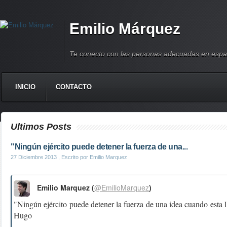
Emilio Márquez
Te conecto con las personas adecuadas en espa
INICIO
CONTACTO
Ultimos Posts
"Ningún ejército puede detener la fuerza de una...
27 Diciembre 2013
, Escrito por Emilio Marquez
Emilio Marquez (
@EmilioMarquez
)
"Ningún ejército puede detener la fuerza de una idea cuando esta l
Hugo