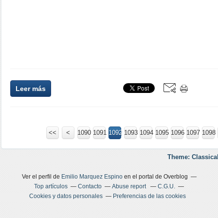
Leer más
<<
<
1000
1010
1020
1030
1040
1050
1060
1070
1080
1090
1091
1092
1093
1094
1095
1096
1097
1098
Theme: Classica
Ver el perfil de
Emilio Marquez Espino
en el portal de Overblog
Top artículos
Contacto
Abuse report
C.G.U.
Cookies y datos personales
Preferencias de las cookies