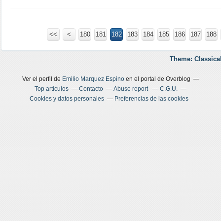
<<
<
100
120
130
140
150
160
170
180
110
181
182
183
184
185
186
187
188
Theme: Classica
Ver el perfil de
Emilio Marquez Espino
en el portal de Overblog
Top artículos
Contacto
Abuse report
C.G.U.
Cookies y datos personales
Preferencias de las cookies