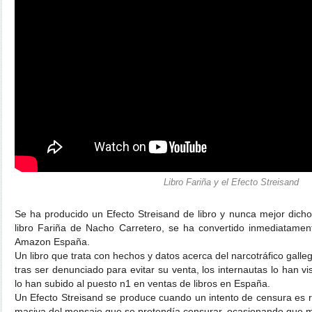
Libro Fariña y el Efecto Streisand
Se ha producido un Efecto Streisand de libro y nunca mejor dicho
libro Fariña de Nacho Carretero, se ha convertido inmediatame
Amazon España.
Un libro que trata con hechos y datos acerca del narcotráfico galle
tras ser denunciado para evitar su venta, los internautas lo han 
lo han subido al puesto n1 en ventas de libros en España.
Un Efecto Streisand se produce cuando un intento de censura es r
masiva del mensaje que se pretendía censurar, ocasionando que m