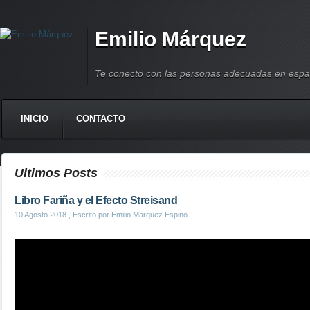
Emilio Márquez
Te conecto con las personas adecuadas en espa
INICIO
CONTACTO
Ultimos Posts
Libro Fariña y el Efecto Streisand
10 Agosto 2018
, Escrito por Emilio Marquez Espino