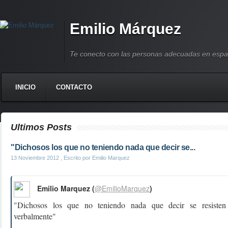
Emilio Márquez
Te conecto con las personas adecuadas en espa
INICIO
CONTACTO
Ultimos Posts
"Dichosos los que no teniendo nada que decir se...
13 Noviembre 2012
, Escrito por Emilio Marquez
Emilio Marquez (
@EmilioMarquez
)
"Dichosos los que no teniendo nada que decir se resisten 
verbalmente"