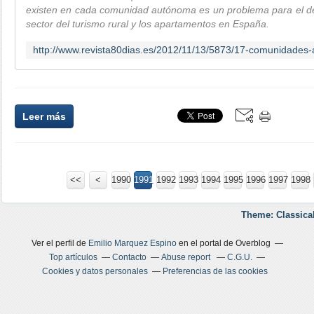
existen en cada comunidad autónoma es un problema para el des
sector del turismo rural y los apartamentos en España.
Leer más
<<
<
1900
1910
1920
1930
1940
1950
1960
1970
1980
1990
1991
1992
1993
1994
1995
1996
1997
1998
Theme: Classica
Ver el perfil de
Emilio Marquez Espino
en el portal de Overblog
Top artículos
Contacto
Abuse report
C.G.U.
Cookies y datos personales
Preferencias de las cookies