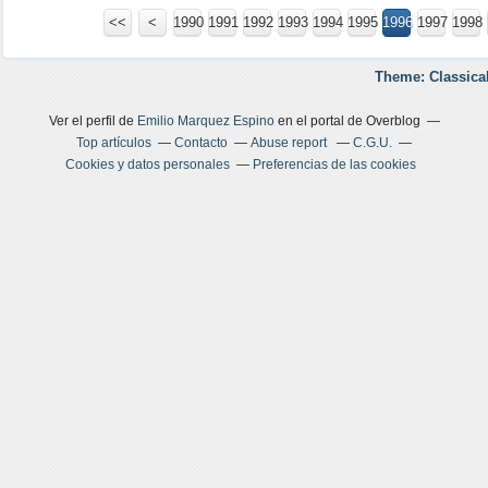
<<
<
1900
1910
1920
1930
1940
1950
1960
1970
1980
1990
1991
1992
1993
1994
1995
1996
1997
1998
Theme: Classica
Ver el perfil de
Emilio Marquez Espino
en el portal de Overblog
Top artículos
Contacto
Abuse report
C.G.U.
Cookies y datos personales
Preferencias de las cookies