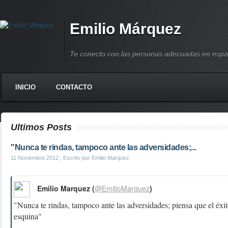
Emilio Márquez
Te conecto con las personas adecuadas en espa
INICIO
CONTACTO
Ultimos Posts
"Nunca te rindas, tampoco ante las adversidades;...
11 Noviembre 2012
, Escrito por Emilio Marquez
Emilio Marquez (
@EmilioMarquez
)
"Nunca te rindas, tampoco ante las adversidades; piensa que el éxito
esquina"