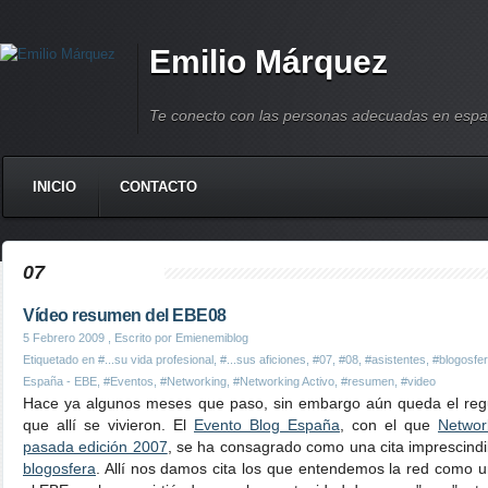
Emilio Márquez
Te conecto con las personas adecuadas en espa
INICIO
CONTACTO
07
Vídeo resumen del EBE08
5 Febrero 2009
, Escrito por Emienemiblog
Etiquetado en
#...su vida profesional
,
#...sus aficiones
,
#07
,
#08
,
#asistentes
,
#blogosfe
España - EBE
,
#Eventos
,
#Networking
,
#Networking Activo
,
#resumen
,
#video
Hace ya algunos meses que paso, sin embargo aún queda el re
que allí se vivieron. El
Evento Blog España
, con el que
Networ
pasada edición 2007
, se ha consagrado como una cita imprescindi
blogosfera
. Allí nos damos cita los que entendemos la red como un