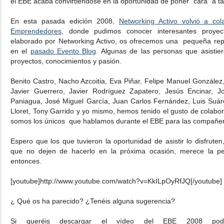
el EBE acaba convirtiéndose en la oportunidad de poner "cara" a ta
En esta pasada edición 2008,
Networking Activo volvió a col
Emprendedores
, donde pudimos conocer interesantes proyec
elaborado por Networking Activo, os ofrecemos una pequeña repr
en el
pasado Evento Blog
. Algunas de las personas que asisti
proyectos, conocimientos y pasión.
Benito Castro, Nacho Azcoitia, Eva Piñar, Felipe Manuel González, 
Javier Guerrero, Javier Rodríguez Zapatero, Jesús Encinar, Jo
Paniagua, José Miguel García, Juan Carlos Fernández, Luis Suáre
Lloret, Tony Garrido y yo mismo, hemos tenido el gusto de colabo
somos los únicos que hablamos durante el EBE para las compañer
Espero que los que tuvieron la oportunidad de asistir lo disfruten,
que no dejen de hacerlo en la próxima ocasión, merece la pe
entonces.
[youtube]http://www.youtube.com/watch?v=KkILpOyRfJQ[/youtube]
¿ Qué os ha parecido? ¿Tenéis alguna sugerencia?
Si queréis descargar el vídeo del EBE 2008 podé