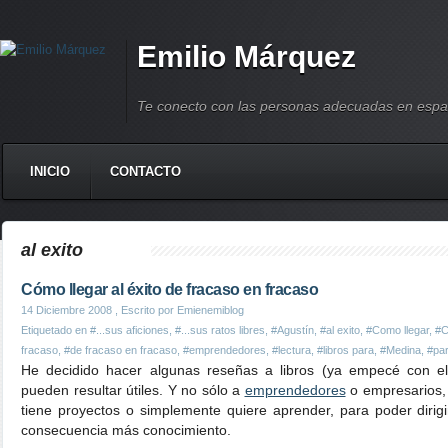
Emilio Márquez
Te conecto con las personas adecuadas en espa
INICIO
CONTACTO
al exito
Cómo llegar al éxito de fracaso en fracaso
14 Diciembre 2008
, Escrito por Emienemiblog
Etiquetado en
#...sus aficiones
,
#...sus ratos libres
,
#Agustín
,
#al exito
,
#Como llegar
,
#C
fracaso
,
#de fracaso en fracaso
,
#emprendedores
,
#lectura
,
#libros para
,
#Medina
,
#pa
He decidido hacer algunas reseñas a libros (ya empecé con 
pueden resultar útiles. Y no sólo a
emprendedores
o empresarios, 
tiene proyectos o simplemente quiere aprender, para poder dirig
consecuencia más conocimiento.