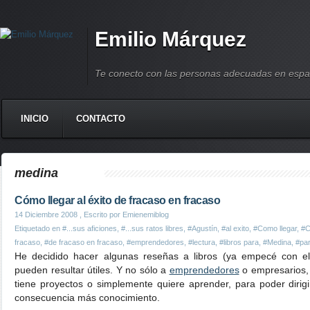
Emilio Márquez
Te conecto con las personas adecuadas en espa
INICIO
CONTACTO
medina
Cómo llegar al éxito de fracaso en fracaso
14 Diciembre 2008
, Escrito por Emienemiblog
Etiquetado en
#...sus aficiones
,
#...sus ratos libres
,
#Agustín
,
#al exito
,
#Como llegar
,
#C
fracaso
,
#de fracaso en fracaso
,
#emprendedores
,
#lectura
,
#libros para
,
#Medina
,
#pa
He decidido hacer algunas reseñas a libros (ya empecé con 
pueden resultar útiles. Y no sólo a
emprendedores
o empresarios, 
tiene proyectos o simplemente quiere aprender, para poder dirig
consecuencia más conocimiento.