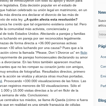
stos) se inmiscuyeron con todo su apoyo y tezón para
 legislativa. Esta decisión popular en el estado de
 que habían celebrado su unión legal en matrimonio, en un
News
lida más directa era declarar el divorcio de las más de
exto de esta ley.
¿A quién afecta esta resolución?
Suscr
nunca he creído que tal organismo existiera como tal. Pero
artícu
 de la comunidad más activista, concienciada y
de todo Estados Unidos. Afectando a parejas y familias
s luchando en pareja por ser reconocidos legalmente.
enazas de forma directa a +36.000 personas activas
Pág
llevan +30 años luchando por una causa? Pues que a la
cación cómo la llamada "Please, Don´t Divorce us" en
flickr
.
Ace
 mayormente de parejas homosexuales declarando su amor
n a divorciarse. En las fotos también aparecen muchas
Con
licantes que no les rompan su corazón junto con amigos,
e muy emotiva de fotografías. Resultados directos, primero
e la acción se viraliza y alcanza otras muchas portadas,
Emi
é
. Provocando +330.000 visualizaciones de las fotos. Las
rcan registros menores de 50 visualizaciones. Sólo el
Per
00 y 15.000 visitas directas a la url en flickr de la
na semana de vida. Conclusiones:
e centralice tus miedos, se llame Al-Qaeda (cómo si fuera
Blog
lo que en realidad es una simple franquicia de células