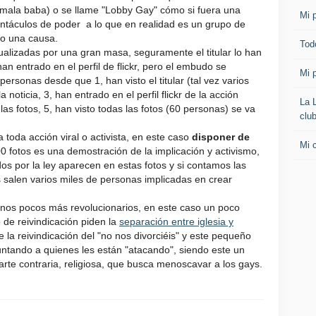
 mala baba) o se llame "Lobby Gay" cómo si fuera una
Mi p
entáculos de poder a lo que en realidad es un grupo de
o una causa.
Todo
ualizadas por una gran masa, seguramente el titular lo han
n entrado en el perfil de flickr, pero el embudo se
Mi p
rsonas desde que 1, han visto el titular (tal vez varios
 noticia, 3, han entrado en el perfil flickr de la acción
La 
as fotos, 5, han visto todas las fotos (60 personas) se va
clu
toda acción viral o activista, en este caso
disponer de
Mi 
00 fotos es una demostración de la implicación y activismo,
s por la ley aparecen en estas fotos y si contamos las
 salen varios miles de personas implicadas en crear
nos pocos más revolucionarios, en este caso un poco
 de reivindicación piden la
separación entre iglesia y
e la reivindicación del "no nos divorciéis" y este pequeño
untando a quienes les están "atacando", siendo este un
rte contraria, religiosa, que busca menoscavar a los gays.