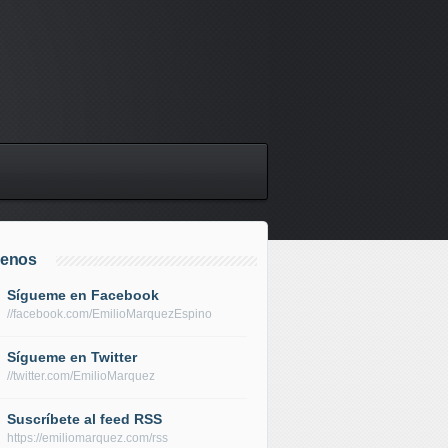
uenos
Sígueme en Facebook
//facebook.com/EmilioMarquezEspino
Sígueme en Twitter
//twitter.com/EmilioMarquez
Suscríbete al feed RSS
https://emiliomarquez.com/rss