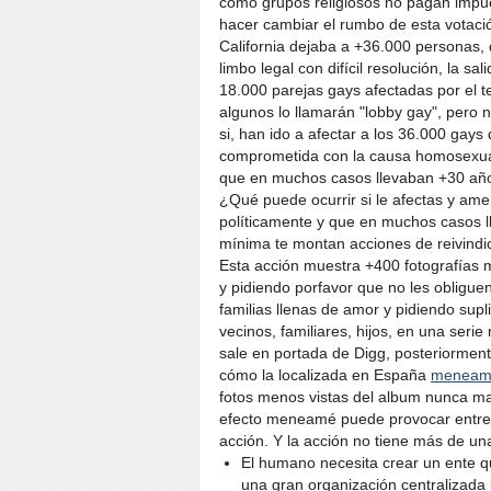
cómo grupos religiosos no pagan impue
hacer cambiar el rumbo de esta votación
California dejaba a +36.000 personas,
limbo legal con difícil resolución, la sa
18.000 parejas gays afectadas por el t
algunos lo llamarán "lobby gay", pero 
si, han ido a afectar a los 36.000 gays
comprometida con la causa homosexual 
que en muchos casos llevaban +30 año
¿Qué puede ocurrir si le afectas y am
políticamente y que en muchos casos 
mínima te montan acciones de reivindi
Esta acción muestra +400 fotografías
y pidiendo porfavor que no les obligue
familias llenas de amor y pidiendo sup
vecinos, familiares, hijos, en una seri
sale en portada de Digg, posteriorment
cómo la localizada en España
meneam
fotos menos vistas del album nunca ma
efecto meneamé puede provocar entre 1.0
acción. Y la acción no tiene más de u
El humano necesita crear un ente qu
una gran organización centralizada 