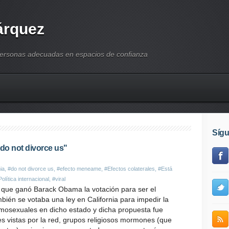
árquez
personas adecuadas en espacios de confianza
Síg
, do not divorce us"
nia
,
#do not divorce us
,
#efecto meneame
,
#Efectos colaterales
,
#Está
Política internacional
,
#viral
a que ganó Barack Obama la votación para ser el
bién se votaba una ley en California para impedir la
mosexuales en dicho estado y dicha propuesta fue
s vistas por la red, grupos religiosos mormones (que