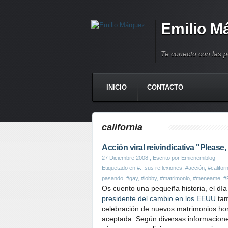
Emilio M
Te conecto con las 
INICIO
CONTACTO
california
Acción viral reivindicativa "Please
27 Diciembre 2008
, Escrito por Emienemiblog
Etiquetado en
#...sus reflexiones
,
#acción
,
#califor
pasando
,
#gay
,
#lobby
,
#matrimonio
,
#meneame
,
#
Os cuento una pequeña historia, el dí
presidente del cambio en los EEUU
tam
celebración de nuevos matrimonios ho
aceptada. Según diversas informacione