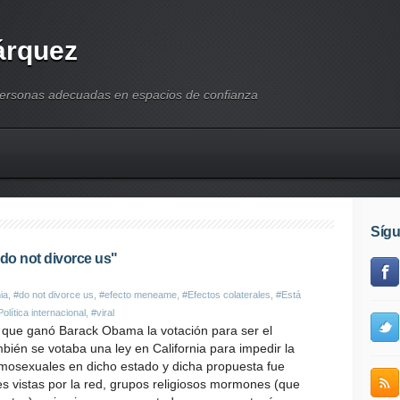
árquez
personas adecuadas en espacios de confianza
Síg
, do not divorce us"
nia
,
#do not divorce us
,
#efecto meneame
,
#Efectos colaterales
,
#Está
Política internacional
,
#viral
a que ganó Barack Obama la votación para ser el
bién se votaba una ley en California para impedir la
mosexuales en dicho estado y dicha propuesta fue
s vistas por la red, grupos religiosos mormones (que