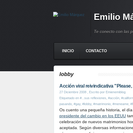
Emilio M
Te conecto con las 
INICIO
CONTACTO
lobby
Acción viral reivindicativa "Please
27 Diciembre 2008
, Escrito por Emienemiblog
Etiquetado en
#...sus reflexiones
,
#acción
,
#califor
pasando
,
#gay
,
#lobby
,
#matrimonio
,
#meneame
,
#
Os cuento una pequeña historia, el dí
presidente del cambio en los EEUU
tam
celebración de nuevos matrimonios ho
aceptada. Según diversas informacione