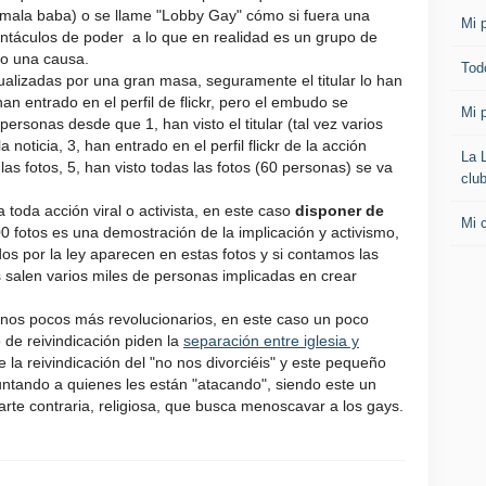
 mala baba) o se llame "Lobby Gay" cómo si fuera una
Mi p
entáculos de poder a lo que en realidad es un grupo de
o una causa.
Todo
ualizadas por una gran masa, seguramente el titular lo han
n entrado en el perfil de flickr, pero el embudo se
Mi p
rsonas desde que 1, han visto el titular (tal vez varios
 noticia, 3, han entrado en el perfil flickr de la acción
La 
as fotos, 5, han visto todas las fotos (60 personas) se va
clu
toda acción viral o activista, en este caso
disponer de
Mi 
00 fotos es una demostración de la implicación y activismo,
s por la ley aparecen en estas fotos y si contamos las
 salen varios miles de personas implicadas en crear
nos pocos más revolucionarios, en este caso un poco
 de reivindicación piden la
separación entre iglesia y
e la reivindicación del "no nos divorciéis" y este pequeño
untando a quienes les están "atacando", siendo este un
rte contraria, religiosa, que busca menoscavar a los gays.