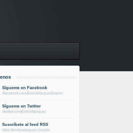
uenos
Sígueme en Facebook
//facebook.com/EmilioMarquezEspino
Sígueme en Twitter
//twitter.com/EmilioMarquez
Suscríbete al feed RSS
https://emiliomarquez.com/rss