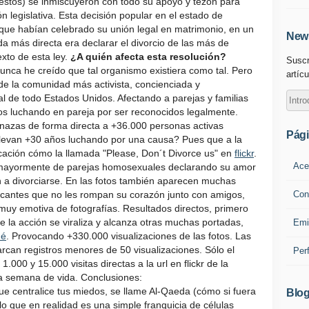
stos) se inmiscuyeron con todo su apoyo y tezón para
 legislativa. Esta decisión popular en el estado de
 que habían celebrado su unión legal en matrimonio, en un
News
lida más directa era declarar el divorcio de las más de
exto de esta ley.
¿A quién afecta esta resolución?
Suscr
nunca he creído que tal organismo existiera como tal. Pero
artícu
 de la comunidad más activista, concienciada y
de todo Estados Unidos. Afectando a parejas y familias
s luchando en pareja por ser reconocidos legalmente.
enazas de forma directa a +36.000 personas activas
Pág
llevan +30 años luchando por una causa? Pues que a la
cación cómo la llamada "Please, Don´t Divorce us" en
flickr
.
Ace
 mayormente de parejas homosexuales declarando su amor
n a divorciarse. En las fotos también aparecen muchas
Con
licantes que no les rompan su corazón junto con amigos,
e muy emotiva de fotografías. Resultados directos, primero
e la acción se viraliza y alcanza otras muchas portadas,
Emi
é
. Provocando +330.000 visualizaciones de las fotos. Las
rcan registros menores de 50 visualizaciones. Sólo el
Per
00 y 15.000 visitas directas a la url en flickr de la
na semana de vida. Conclusiones:
e centralice tus miedos, se llame Al-Qaeda (cómo si fuera
Blog
lo que en realidad es una simple franquicia de células