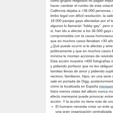
cómo grupos religiosos no pagan impue
hacer cambiar el rumbo de esta votación
California dejaba a +36.000 personas,
limbo legal con difícil resolución, la sa
18.000 parejas gays afectadas por el t
algunos lo llamarán "lobby gay", pero 
si, han ido a afectar a los 36.000 gays
comprometida con la causa homosexual 
que en muchos casos llevaban +30 año
¿Qué puede ocurrir si le afectas y am
políticamente y que en muchos casos 
mínima te montan acciones de reivindi
Esta acción muestra +400 fotografías
y pidiendo porfavor que no les obligue
familias llenas de amor y pidiendo sup
vecinos, familiares, hijos, en una seri
sale en portada de Digg, posteriorment
cómo la localizada en España
meneam
fotos menos vistas del album nunca ma
efecto meneamé puede provocar entre 1.0
acción. Y la acción no tiene más de u
El humano necesita crear un ente qu
una gran organización centralizada 