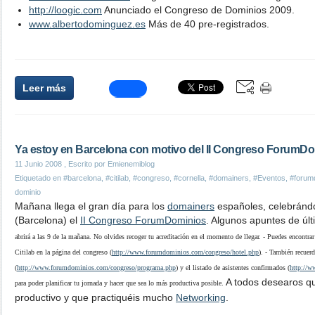
http://loogic.com
Anunciado el Congreso de Dominios 2009.
www.albertodominguez.es
Más de 40 pre-registrados.
Leer más
Ya estoy en Barcelona con motivo del II Congreso ForumD
11 Junio 2008
, Escrito por Emienemiblog
Etiquetado en
#barcelona
,
#citilab
,
#congreso
,
#cornella
,
#domainers
,
#Eventos
,
#forum
dominio
Mañana llega el gran día para los
domainers
españoles, celebránd
(Barcelona) el
II Congreso ForumDominios
. Algunos apuntes de úl
abrirá a las 9 de la mañana. No olvides recoger tu acreditación en el momento de llegar. - Puedes encontrar
Citilab en la página del congreso (
http://www.forumdominios.com/congreso/hotel.php
). - También recuer
(
http://www.forumdominios.com/congreso/programa.php
) y el listado de asistentes confirmados (
http://w
A todos desearos q
para poder planificar tu jornada y hacer que sea lo más productiva posible.
productivo y que practiquéis mucho
Networking
.