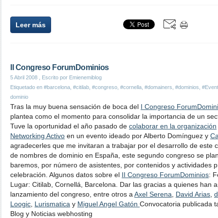
Leer más
II Congreso ForumDominios
5 Abril 2008
, Escrito por Emienemiblog
Etiquetado en
#barcelona
,
#citilab
,
#congreso
,
#cornella
,
#domainers
,
#dominios
,
#Even
dominio
Tras la muy buena sensación de boca del
I Congreso ForumDomin
plantea como el momento para consolidar la importancia de un sec
Tuve la oportunidad el año pasado de
colaborar en la organización
Networking Activo
en un evento ideado por Alberto Domínguez y
Ca
agradecerles que me invitaran a trabajar por el desarrollo de este c
de nombres de dominio en España, este segundo congreso se plan
baremos, por número de asistentes, por contenidos y actividades p
celebración. Algunos datos sobre el
II Congreso ForumDominios
: 
Lugar: Citilab, Cornellá, Barcelona. Dar las gracias a quienes han 
lanzamiento del congreso, entre otros a
Axel Serena
,
David Arias
,
d
Loogic
,
Lurismatica
y
Miguel Angel Gatón
Convocatoria publicada t
Blog y Noticias webhosting