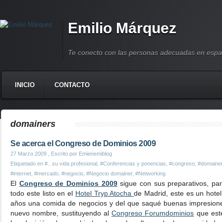
Emilio Márquez
Te conecto con las personas adecuadas en espa
INICIO
CONTACTO
domainers
Se acerca el Congreso de Dominios 2009
27 Marzo 2009
, Escrito por Emienemiblog
Etiquetado en
#...su vida profesional
,
#Conferencias y ponencias
,
#congreso
,
#domaine
#internet
,
#mercado
,
#negocio
,
#Negocio domainer
,
#Networking
El
Congreso de Dominios 2009
sigue con sus preparativos, pa
todo este listo en el
Hotel Tryp Atocha
de Madrid, este es un hote
años una comida de negocios y del que saqué buenas impresione
nuevo nombre, sustituyendo al
Congreso Forumdominios
que este