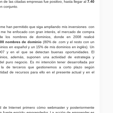
ón de las citadas empresas fue positivo, hasta llegar al
7.40
n conjunto.
 me han permitido que siga ampliando mis inversiones con
e me he enfocado con gran interés, el mercado de compra
o de los nombres de dominios, donde en 2008 realicé
 800 nombres de dominio
(80% de .com y el resto con un
nios en español y un 15% de mis dominios en inglés). Un
007 y en el que se detectan buenas oportunidades. El
inios, además, suponen una actividad de estrategia y
el puro negocio. Es mi intención tener desarrollada por
 la de terceros que gestionemos a corto plazo según
idad de recursos para ello en el presente actual y en el
d de Internet primero cómo webmaster y posteriormente
 fuerte espíritu emprendedor. La acción de emprender es