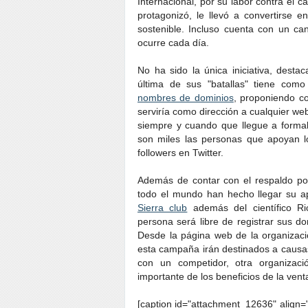
Internacional, por su labor contra el c
protagonizó, le llevó a convertirse 
sostenible. Incluso cuenta con un ca
ocurre cada día.
No ha sido la única iniciativa, desta
última de sus "batallas" tiene com
nombres de dominios
, proponiendo c
serviría como dirección a cualquier we
siempre y cuando que llegue a formali
son miles las personas que apoyan l
followers en Twitter.
Además de contar con el respaldo po
todo el mundo han hecho llegar su ap
Sierra club
además del científico R
persona será libre de registrar sus d
Desde la página web de la organizaci
esta campaña irán destinados a causas
con un competidor, otra organizac
importante de los beneficios de la vent
[caption id="attachment_12636" align="