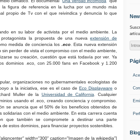
ambio climático. El documental "
Una verdad incómoda
" que
en la figura de referencia en la lucha por un mundo más
nal propio de Tv con el que reivindica y denuncia lo que
News
Suscr
cando en su labor de activista por el medio ambiente. La
artícu
o protagonista la propuesta de una nueva
extensión de
omo medida de conciencia los
.eco
. Esta nueva extensión
b sin perder de vista el compromiso con el medio ambiente,
zarse su creación, cuestión que está todavía por ver. Ya
Pág
os dominios .eco, con 25.000 fans en Facebook y 1.200
Ace
pular, organizaciones no gubernamentales ecologistas de
Con
oyo a la iniciativa, ese es el caso de
Eco Displayware
o
ichard Muller de la
Universidad de California
. Cualquier
ominios usando el .eco, creando conciencia y compromiso.
Emi
ón se anuncia que el 50% de los beneficios obtenidos de
 solidarias con el medio ambiente. En esta carrera cuenta
Per
ión que también se compromete a destinar una parte
a de estos dominios, para financiar proyectos sostenibles.
Blog
aligncenter" width="300" caption="Imagen de la wikipedia"]