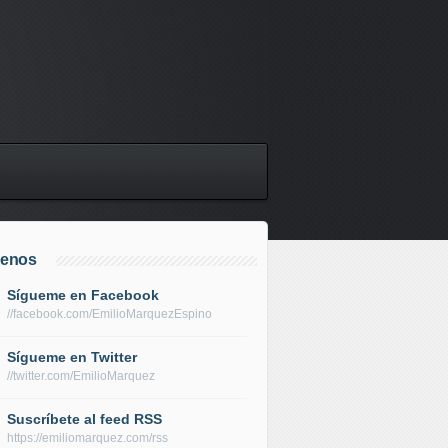
uenos
Sígueme en Facebook
//facebook.com/EmilioMarquezEspino
Sígueme en Twitter
//twitter.com/EmilioMarquez
Suscríbete al feed RSS
https://emiliomarquez.com/rss