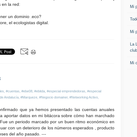
 en la red:
Mi p
ner un dominio .eco?
Todo
re, el ecologistas digital.
Mi p
La 
clu
Mi 
8
les
,
#cuentas
,
#ebe08
,
#ebitda
,
#especial emprendedoras
,
#especial
de Andalucía
,
#Marqueze
,
#Negocio domainer
,
#Networking Activo
,
confirmado que ya hemos presentado las cuentas anuales
 aportar datos en mi bitácora sobre cómo han marchado
. Fue un periodo marcado por un buen ritmo económico en
inuar con un deterioro de los números esperados , producto
ses del año pasado. ---