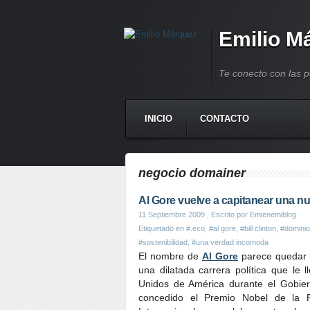
Emilio M
Te conecto con las 
INICIO
CONTACTO
negocio domainer
Al Gore vuelve a capitanear una nu
11 Septiembre 2009
, Escrito por Emienemiblog
Etiquetado en
#.eco
,
#al gore
,
#bill clinton
,
#domini
#sostenibilidad
,
#una verdad incomoda
El nombre de
Al Gore
parece quedar v
una dilatada carrera política que le 
Unidos de América durante el Gobier
concedido el Premio Nobel de la