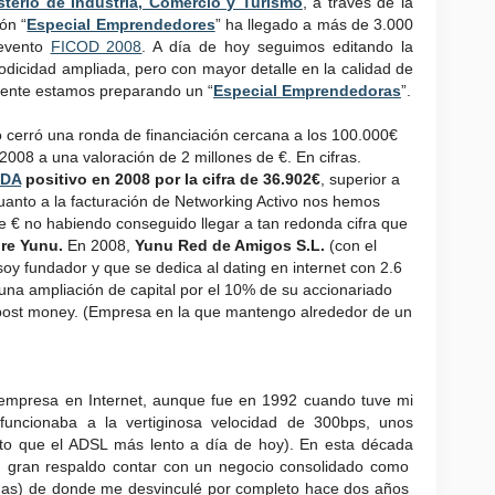
sterio de Industria, Comercio y Turismo
, a través de la
ón “
Especial Emprendedores
” ha llegado a más de 3.000
 evento
FICOD 2008
. A día de hoy seguimos editando la
iodicidad ampliada, pero con mayor detalle en la calidad de
lmente estamos preparando un “
Especial Emprendedoras
”.
 cerró una ronda de financiación cercana a los 100.000€
 2008 a una valoración de 2 millones de €. En cifras.
TDA
positivo en 2008 por la cifra de 36.902€
, superior a
cuanto a la facturación de Networking Activo nos hemos
e € no habiendo conseguido llegar a tan redonda cifra que
re Yunu.
En 2008,
Yunu Red de Amigos S.L.
(con el
soy fundador y que se dedica al dating en internet con 2.6
 una ampliación de capital por el 10% de su accionariado
 post money. (Empresa en la que mantengo alrededor de un
empresa en Internet, aunque fue en 1992 cuando tuve mi
ncionaba a la vertiginosa velocidad de 300bps, unos
to que el ADSL más lento a día de hoy). En esta década
un gran respaldo contar con un negocio consolidado como
das) de donde me desvinculé por completo hace dos años