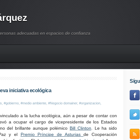
árquez
personas adecuadas en espacios de confianza
Síg
eva iniciativa ecológica
os
,
#gobierno
,
#medio ambiente
,
#Negocio domainer
,
#organizacion
,
inculado a la lucha ecológica, aún a pesar de contar con
llevó a ocupar el cargo de vicepresidente de los Estados
no del brillante aunque polémico
Bill Clinton
. Le ha sido
 Paz y el
Premio Príncipe de Asturias
de Cooperación