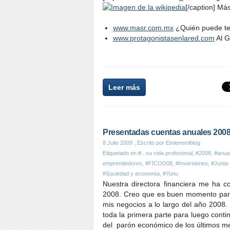
[/caption] Más
www.masr.com.mx
¿Quién puede te
www.protagonistasenlared.com
Al Go
Leer más
Presentadas cuentas anuales 200
8 Julio 2009
, Escrito por Emienemiblog
Etiquetado en
#...su vida profesional
,
#2008
,
#anua
emprendedores
,
#FICOD08
,
#Inversiones
,
#Junta 
#Sociedad y economía
,
#Yunu
Nuestra directora financiera me ha 
2008. Creo que es buen momento para
mis negocios a lo largo del año 2008
toda la primera parte para luego cont
del parón económico de los últimos me