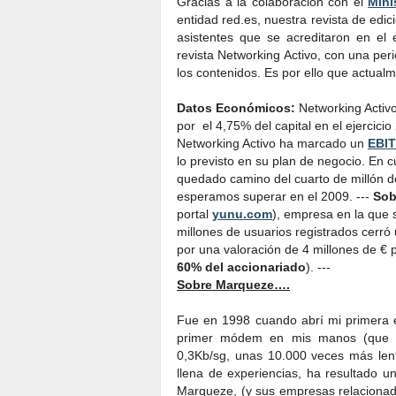
Gracias a la colaboración con el
Mini
entidad red.es, nuestra revista de edici
asistentes que se acreditaron en el
revista Networking Activo, con una per
los contenidos. Es por ello que actua
Datos Económicos:
Networking Activo
por el 4,75% del capital en el ejercicio
Networking Activo ha marcado un
EBI
lo previsto en su plan de negocio. En 
quedado camino del cuarto de millón d
esperamos superar en el 2009. ---
Sob
portal
yunu.com
), empresa en la que 
millones de usuarios registrados cerró
por una valoración de 4 millones de €
60% del accionariado
). ---
Sobre Marqueze….
Fue en 1998 cuando abrí mi primera 
primer módem en mis manos (que fu
0,3Kb/sg, unas 10.000 veces más len
llena de experiencias, ha resultado 
Marqueze, (y sus empresas relaciona