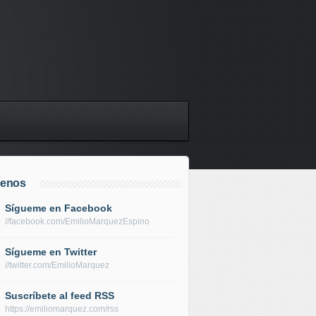
uenos
Sígueme en Facebook
//facebook.com/EmilioMarquezEspino
Sígueme en Twitter
//twitter.com/EmilioMarquez
Suscríbete al feed RSS
https://emiliomarquez.com/rss