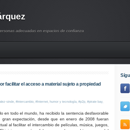
árquez
personas adecuadas en espacios de confianza
Síg
r facilitar el acceso a material sujeto a propiedad
lez-sinde
,
#intercambio
,
#Internet, humor y tecnología
,
#p2p
,
#pirate bay
,
do en todo el mundo, ha recibido la sentencia desfavorable
n gran expectación, desde que en enero de 2008 fueran
ual al facilitar el intercambio de películas, música, juegos,