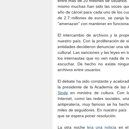
entre más de 20 millones de usuarios. 
mismo muchas han sido las voces que
año de cárcel para cada uno de los cu
de 2.7 millones de euros, se zanja l
"amenazan" con mantener en funciona
El intercambio de archivos y la pro
nuestro país. Con la proliferación de si
entidades decidieron denunciar una situ
cultural. Las sanciones y las leyes en 
los internautas que no ven nada de n
escuchar. De hecho no existe ningun
archivos entre usuarios.
El debate ha sido constante y acalor
la presidente de la Academia de las 
Sinde
en ministra de cultura. Con l
Internet, como las redes sociales, un
antipiratería, muy famoso se ha hec
miles de seguidores. En nuestro país 
que se espera poner resolución.
La otra noche
leía una noticia
en el