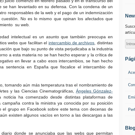
El juicio comenzó en febrero pasado y en el transcurso del
 se han levantado en su defensa. Con la condena de un
atro responsables de la web y el pago de un indemnización
News
a cuestión. No es lo mismo que opinan los afectados que
miento su web.
Suscr
artícu
piedad intelectual es un asunto que también preocupa en
tios webs que facilitan el
intercambio de archivos
, distintas
ación que bajo su punto de vista perjudicaba a la industria
torno a esta materia no se han hecho esperar y la crítica de
Pág
egativo en llevar a cabo esos intercambios, se han hecho
a sentencia en España que fiscalice el intercambio de
Ace
Con
ado, tomando aún más temperatura tras el nombramiento de
Artes y las Ciencias Cinematográficas,
Ángeles Gónzalez-
a noticia ha comenzado desde distintas plataformas de
Emi
a campaña contra la ministra ya conocida por su posición
ho el grupo en Facebook sobre este tema con decenas de
Per
aún existen algunos vacíos en torno a las descargas a las
Blog
 diario donde se anunciaba que las webs que permitan