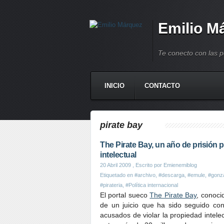
Emilio M
Te conecto con las 
INICIO
CONTACTO
pirate bay
The Pirate Bay, un año de prisión po
intelectual
20 Abril 2009
, Escrito por Emienemiblog
Etiquetado en
#archivo
,
#descarga
,
#emule
,
#gonza
#pirateria
,
#Política internacional
El portal sueco
The Pirate Bay
, conoci
de un juicio que ha sido seguido co
acusados de violar la propiedad intelect