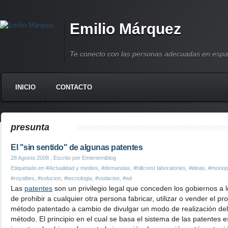
Emilio Márquez
Te conecto con las personas adecuadas en espa
INICIO
CONTACTO
presunta
El "sin sentido" de algunas patentes
28 Agosto 2008
, Escrito por Emienemiblog
Etiquetado en
#Actualidad y medios
,
#demandas
,
#hillcrest laboratories
,
#ideas
,
#monopo
#royalties
,
#solucion
,
#tecnologia
,
#violacion
,
#wii
Las
patentes
son un privilegio legal que conceden los gobiernos a lo
de prohibir a cualquier otra persona fabricar, utilizar o vender el p
método patentado a cambio de divulgar un modo de realización del
método. El principio en el cual se basa el sistema de las patentes e