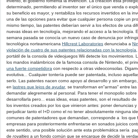
invento, el gobierno fomenta la invención. La creación está proteg
determinado, permitiendo al inventor ser el único que venda o explo
su beneficio es mayor, y rentabiliza los recursos invertidos en la in
una de las opciones para evitar que cualquier persona copie un pr
mismo tiempo, las patentes deberían servir a los efectos de una difu
nuevas ideas en tecnología, mejorando el acceso a la tecnología. Es
semana pasada se conocía un nuevo caso de denuncia por infring
tecnológica norteamericana
Hillcrest Laboratories
denunciaba a
Ni
violación de cuatro de sus patentes relacionadas con la tecnología
portátil de la consola de videojuegos Wii detecte los movimientos. 
los mandos inalámbricos de la famosa consola de Nintendo, el prin
una fuerte competidora
con respecto a otras videoconsolas. Digam
evolutiva... Cualquier tontería puede ser patentada, incluso aquel
serlo. Las patentes nacen como apoyo al desarrollo y sin embargo,
en
lastres que lejos de ayudar
, se transforman en"armas" entre las
demandar alegremente al personal. Para tener el monopolio sobre 
desarrollarla pero... esas ideas, esas patentes, son el resultado d
los inventos creados por los que vinieron antes: poner denuncias 
perjudicar tanto el I+D como el no tener absolutamente ninguna ide
comunes de patentadores que demandan, corresponde a los que 
empresas para posteriormente enfrentarse en sonados juicios con
este sentido, una posible solución ante esta problemática sería p
de
royalties
a un fondo común que se encargue de decidir la verda