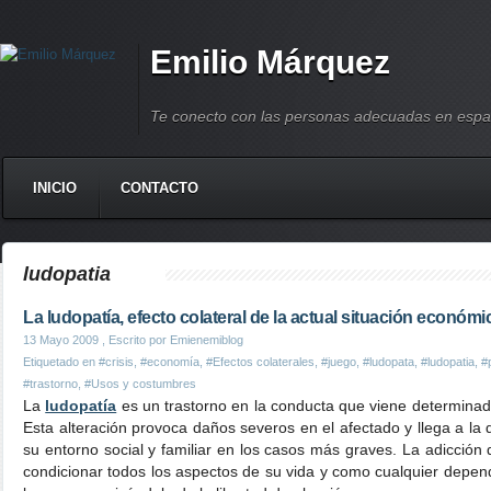
Emilio Márquez
Te conecto con las personas adecuadas en espa
INICIO
CONTACTO
ludopatia
La ludopatía, efecto colateral de la actual situación económ
13 Mayo 2009
, Escrito por Emienemiblog
Etiquetado en
#crisis
,
#economía
,
#Efectos colaterales
,
#juego
,
#ludopata
,
#ludopatia
,
#
#trastorno
,
#Usos y costumbres
La
ludopatía
es un trastorno en la conducta que viene determinado
Esta alteración provoca daños severos en el afectado y llega a la d
su entorno social y familiar en los casos más graves. La adicción 
condicionar todos los aspectos de su vida y como cualquier depen