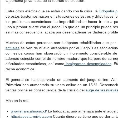
la persona privándola de la libertad de elección.
Entre otros efectos que se están dando con la crisis, la
ludopatía p
de estos trastornos nacen en situaciones de estrés y dificultades
los problemas económicos. La imposibilidad de hacer frente a p
uno a probar suerte con el juego. Lo que en un principio puede r
sin más consecuencia acaba por desencadenar verdaderos proble
Muchas de estas personas son ludópatas rehabilitados que por
actuales
se ven de nuevo atrapados por el juego. Las asociacione
con estos casos han observado un incremento considerable de p
además coincide con el de hombre maduro que ha perdido su neg
dificultades económicas, así como
inmigrantes desempleados
. E
racha económica.
El general se ha observado un aumento del juego online. Así
Primitiva
han aumentado su venta online en un 15 %. Desconocie
ventas online es consecuencia de la crisis o del
auge de las nuevas
Más en la red:
www.elrancahuaso.cl/
La ludopatía, una amenaza ante el auge d
http://apostarmivida.com
Cuanto dinero se tiene que perder ant