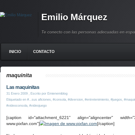
Emilio Márquez
Te conecto con las personas adecuadas en espa
INICIO
CONTACTO
maquinita
Las maquinitas
31 Enero 2009
, Escrito por Emienemiblog
Etiquetado en
#...sus aficiones
,
#consola
,
#diversion
,
#entretenimiento
,
#juegos
,
#maquin
#videoconsola
,
#videojuego
[caption id="attachment_6221" align="aligncenter" widt
www.pixfan.com"]
[/caption]