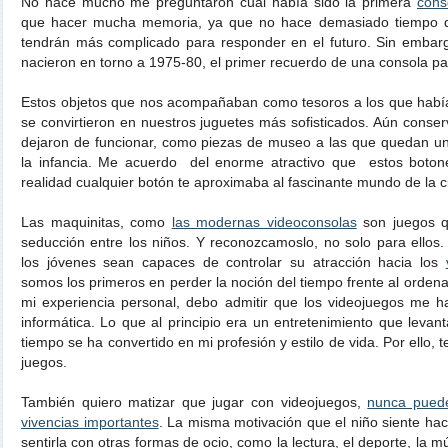
No hace mucho me preguntaron cual había sido la primera
cons
que hacer mucha memoria, ya que no hace demasiado tiempo de
tendrán más complicado para responder en el futuro. Sin embar
nacieron en torno a 1975-80, el primer recuerdo de una consola pa
Estos objetos que nos acompañaban como tesoros a los que habí
se convirtieron en nuestros juguetes más sofisticados. Aún cons
dejaron de funcionar, como piezas de museo a las que quedan un
la infancia. Me acuerdo del enorme atractivo que estos boton
realidad cualquier botón te aproximaba al fascinante mundo de la ci
Las maquinitas, como
las modernas videoconsolas
son juegos q
seducción entre los niños. Y reconozcamoslo, no solo para ellos
los jóvenes sean capaces de controlar su atracción hacia los
somos los primeros en perder la noción del tiempo frente al orde
mi experiencia personal, debo admitir que los videojuegos me h
informática. Lo que al principio era un entretenimiento que levan
tiempo se ha convertido en mi profesión y estilo de vida. Por ello,
juegos.
También quiero matizar que jugar con videojuegos,
nunca puede
vivencias importantes
. La misma motivación que el niño siente hac
sentirla con otras formas de ocio, como la lectura, el deporte, la m