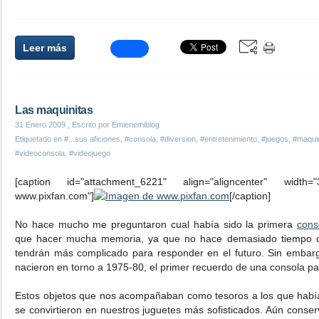
Leer más
Las maquinitas
31 Enero 2009
, Escrito por Emienemiblog
Etiquetado en
#...sus aficiones
,
#consola
,
#diversion
,
#entretenimiento
,
#juegos
,
#maquin
#videoconsola
,
#videojuego
[caption id="attachment_6221" align="aligncenter" widt
www.pixfan.com"]
[/caption]
No hace mucho me preguntaron cual había sido la primera
cons
que hacer mucha memoria, ya que no hace demasiado tiempo de
tendrán más complicado para responder en el futuro. Sin embar
nacieron en torno a 1975-80, el primer recuerdo de una consola pa
Estos objetos que nos acompañaban como tesoros a los que habí
se convirtieron en nuestros juguetes más sofisticados. Aún cons