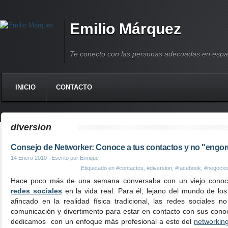
Emilio Márquez
Te conecto con las personas adecuadas en espa
INICIO
CONTACTO
diversion
Consejo de Networker: Conoce a tus contactos y no "engo
14 Enero 2010
, Escrito por Enrique
Etiquetado en
#contactos
,
#diversion
,
#facebook
,
#negocio
Hace poco más de una semana conversaba con un viejo conocid
redes sociales
en la vida real. Para él, lejano del mundo de lo
afincado en la realidad física tradicional, las redes sociale
comunicación y divertimento para estar en contacto con sus cono
dedicamos con un enfoque más profesional a esto del
networking