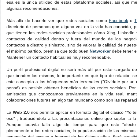
ésa es la única utilidad de estas plataforma sociales, así que m
algunas recomendaciones.
Más allá de hacerle ver que redes sociales como
Facebook
o
T
directorio de personas que alguna vez en la vida has conocido, pr
que tienen las redes sociales profesionales cómo Xing, LinkedIn
contactos de calidad dentro y fuera del mundo de los negoci
contactos a diestro y siniestro, sino de valorar la calidad de nues
el máximo partido, premisa que todo buen
Networker
debe tener e
Mantener un contacto habitual es muy recomendable.
Un perfil profesional digital no será más útil por estar cargado de
que brinden los mismos, lo importante es qué tipo de relación se
este concepto a las búsquedas más terrenales ("Olvídate por un 
pensé) es posible obtener beneficios de las redes sociales. Po
amistades que conozcamos previamente en la vida real, mante
colaboraciones futuras en algo tan mundano como son las reparaci
La
Web 2.0
nos permite aplicar en formato digital el clásico "Yo 
eso" , traduciéndolo a las presentaciones online que suplen a la 
Aunque todavía falta algo de tiempo para que este "efecto
plenamente a las redes sociales, la popularización de las misma
expansión del acceso a Internet de los últimos años. Será cuest