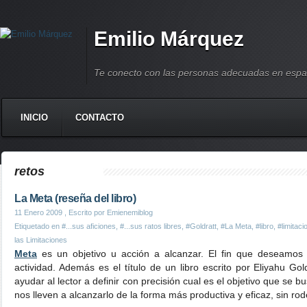
Emilio Márquez
Te conecto con las personas adecuadas en espa
INICIO
CONTACTO
retos
La Meta (reseña del libro)
11 Enero 2009
, Escrito por Emienemiblog
Etiquetado en
#...sus aficiones
,
#...sus ratos libres
,
#Goldratt
,
#La Meta
,
#libro
,
#limitaci
las Limitaciones
Meta
es un objetivo u acción a alcanzar. El fin que deseamos
actividad. Además es el título de un libro escrito por Eliyahu Go
ayudar al lector a definir con precisión cual es el objetivo que se
nos lleven a alcanzarlo de la forma más productiva y eficaz, sin rod