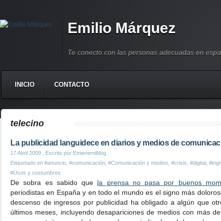
Emilio Márquez
Te conecto con las personas adecuadas en espa
INICIO
CONTACTO
telecino
La publicidad languidece en diarios y medios de comunicac
17 Abril 2009
, Escrito por Emienemiblog
Etiquetado en
#anuncio
,
#comunicación
,
#Comunicación y medios
,
#crisis
,
#digital
,
#ing
#Usos y costumbres
De sobra es sabido que
la prensa no pasa por buenos mom
periodistas en España y en todo el mundo es el signo más dolorosos
descenso de ingresos por publicidad ha obligado a algún que o
últimos meses, incluyendo desapariciones de medios con más de u