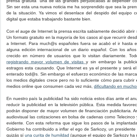
prensa gratuita una de las grandes perjudicadas al depender co
Sin ser esta una nueva noticia me ha sorprendido que sea la prens
de la situación. Ya vimos el desenlace del despido del equipo
digital que estaba trabajando bastante bien.
Con el auge de Internet la prensa escrita sabiamente decidió abrir 
Un formato gratuito en la mayoría de los casos al que recurrir des
a Internet. Para much@s españoles fuera se acabó el ir hasta el
alguna edición internacional de un diario español. Con los años
crecido en número de usuarios que lo visitan diariamente. Todos
registrando mayor volumen de visitas
y sin embargo la publi
estragos esta causando. Que Internet es ya el presente y será e
enterado tod@s. Sin embargo el esfuerzo económico de las marcas
los medios digitales crece pero no lo suficiente cómo para cubri
medios online que consumen cada vez más,
dificultando en mucho
En nuestro país la publicidad ha sido noticia estos días ante el a
reducir la publicidad en la televisión pública. Esta medida favor
podrán disponer de mayor volumen de financiación publicitaria. An
audiovisual las cotizaciones en bolsa de cadenas como Telecinco 
evidente. Con esta reforma que sigue los pasos de la implantada
Gobierno ha contribuido a inflar el ego de Sarkozy, un presidente
quizás sí
una curita de humildad
(aunque el equipo de Sarkozy ha 