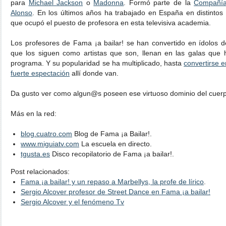
para
Michael Jackson
o
Madonna
. Formó parte de la
Compañía
Alonso
. En los últimos años ha trabajado en España en distintos
que ocupó el puesto de profesora en esta televisiva academia.
Los profesores de Fama ¡a bailar! se han convertido en ídolos 
que los siguen como artistas que son, llenan en las galas que 
programa. Y su popularidad se ha multiplicado, hasta
convertirse 
fuerte espectación
allí donde van.
Da gusto ver como algun@s poseen ese virtuoso dominio del cuer
Más en la red:
blog.cuatro.com
Blog de Fama ¡a Bailar!.
www.miguiatv.com
La escuela en directo.
tgusta.es
Disco recopilatorio de Fama ¡a bailar!.
Post relacionados:
Fama ¡a bailar! y un repaso a Marbellys, la profe de lírico
.
Sergio Alcover profesor de Street Dance en Fama ¡a bailar!
Sergio Alcover y el fenómeno Tv