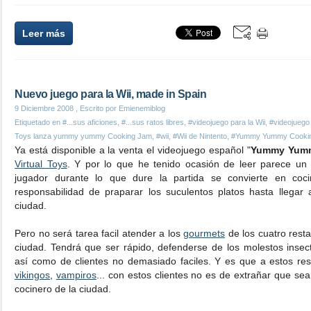
Leer más
Nuevo juego para la Wii, made in Spain
9 Diciembre 2008
, Escrito por Emienemiblog
Etiquetado en
#...sus aficiones
,
#...sus ratos libres
,
#videojuego para la Wii
,
#videojuego
Toys lanza yummy yummy Cooking Jam
,
#wii
,
#Wii de Nintento
,
#Yummy Yummy Cooki
Ya está disponible a la venta el videojuego español "
Yummy Yumm
Virtual Toys
. Y por lo que he tenido ocasión de leer parece un j
jugador durante lo que dure la partida se convierte en coc
responsabilidad de praparar los suculentos platos hasta llegar 
ciudad.
Pero no será tarea facil atender a los
gourmets
de los cuatro rest
ciudad. Tendrá que ser rápido, defenderse de los molestos insect
así como de clientes no demasiado faciles. Y es que a estos r
vikingos
,
vampiros
... con estos clientes no es de extrañar que sea
cocinero de la ciudad.