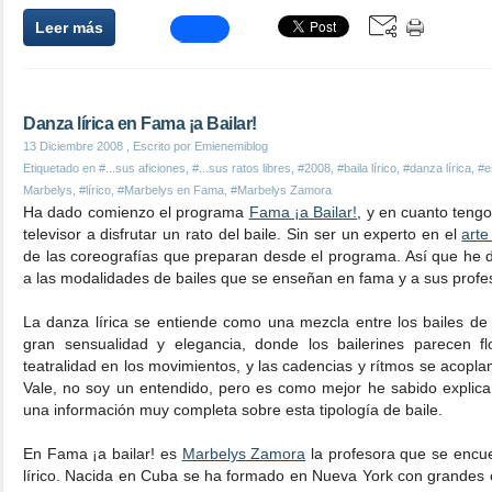
Leer más
Danza lírica en Fama ¡a Bailar!
13 Diciembre 2008
, Escrito por Emienemiblog
Etiquetado en
#...sus aficiones
,
#...sus ratos libres
,
#2008
,
#baila lírico
,
#danza lírica
,
#e
Marbelys
,
#lírico
,
#Marbelys en Fama
,
#Marbelys Zamora
Ha dado comienzo el programa
Fama ¡a Bailar!
, y en cuanto teng
televisor a disfrutar un rato del baile. Sin ser un experto en el
arte
de las coreografías que preparan desde el programa. Así que he de
a las modalidades de bailes que se enseñan en fama y a sus profe
La danza lírica se entiende como una mezcla entre los bailes de j
gran sensualidad y elegancia, donde los bailerines parecen f
teatralidad en los movimientos, y las cadencias y rítmos se acop
Vale, no soy un entendido, pero es como mejor he sabido explicar
una información muy completa sobre esta tipología de baile.
En Fama ¡a bailar! es
Marbelys Zamora
la profesora que se encuen
lírico. Nacida en Cuba se ha formado en Nueva York con grandes 