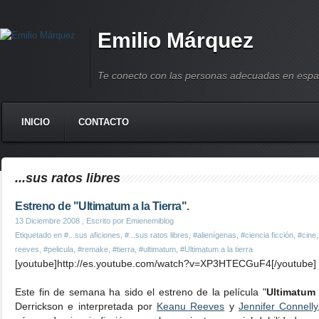
Emilio Márquez
Te conecto con las personas adecuadas en espa
INICIO
CONTACTO
...sus ratos libres
Estreno de "Ultimatum a la Tierra".
13 Diciembre 2008
, Escrito por Emienemiblog
Etiquetado en
#...sus aficiones
,
#...sus ratos libres
,
#alienígenas
,
#ciencia ficción
,
#cine
reeves
,
#pelicula
,
#remake
,
#tierra
,
#ultimatum
,
#Ultimatum a la tierra
[youtube]http://es.youtube.com/watch?v=XP3HTECGuF4[/youtube]
Este fin de semana ha sido el estreno de la película "
Ultimatum 
Derrickson e interpretada por
Keanu Reeves
y
Jennifer Connelly