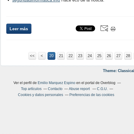
seguridadinformatica.info
Hace eco de la noticia.
Leer más
<<
<
10
20
21
22
23
24
25
26
27
28
Theme: Classica
Ver el perfil de
Emilio Marquez Espino
en el portal de Overblog
Top artículos
Contacto
Abuse report
C.G.U.
Cookies y datos personales
Preferencias de las cookies