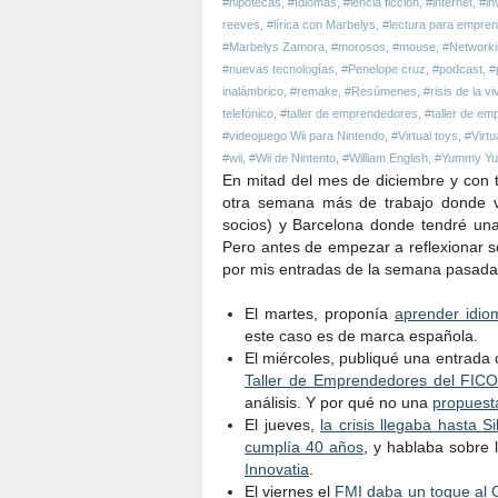
#hipotecas
,
#Idiomas
,
#iencia ficción
,
#internet
,
#in
reeves
,
#lírica con Marbelys
,
#lectura para empre
#Marbelys Zamora
,
#morosos
,
#mouse
,
#Networki
#nuevas tecnologías
,
#Penelope cruz
,
#podcast
,
#
inalámbrico
,
#remake
,
#Resúmenes
,
#risis de la v
telefónico
,
#taller de emprendedores
,
#taller de e
#videojuego Wii para Nintendo
,
#Virtual toys
,
#Virt
#wii
,
#Wii de Nintento
,
#William English
,
#Yummy Yu
En mitad del mes de diciembre y con
otra semana más de trabajo donde vi
socios) y Barcelona donde tendré una
Pero antes de empezar a reflexionar s
por mis entradas de la semana pasada,
El martes, proponía
aprender idio
este caso es de marca española.
El miércoles, publiqué una entrada 
Taller de Emprendedores del FIC
análisis. Y por qué no una
propuest
El jueves,
la crisis llegaba hasta Si
cumplía 40 años
, y hablaba sobre 
Innovatia
.
El viernes el
FMI daba un toque al 