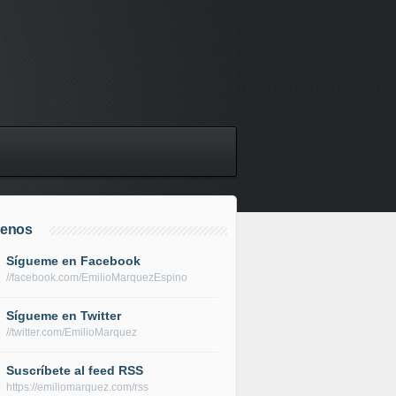
uenos
Sígueme en Facebook
//facebook.com/EmilioMarquezEspino
Sígueme en Twitter
//twitter.com/EmilioMarquez
Suscríbete al feed RSS
https://emiliomarquez.com/rss