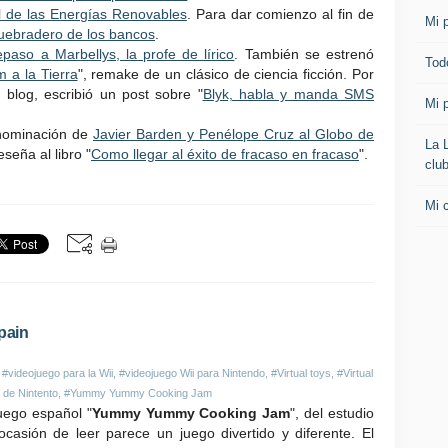
l de las Energías Renovables
. Para dar comienzo al fin de
Mi p
 quebradero de los bancos
.
paso a Marbellys, la profe de lírico
. También se estrenó
Todo
m a la Tierra
", remake de un clásico de ciencia ficción. Por
l blog, escribió un post sobre "
Blyk, habla y manda SMS
Mi p
nominación de
Javier Barden y Penélope Cruz al Globo de
La 
seña al libro "
Como llegar al éxito de fracaso en fracaso
".
clu
Mi 
pain
,
#videojuego para la Wii
,
#videojuego Wii para Nintendo
,
#Virtual toys
,
#Virtual
 de Nintento
,
#Yummy Yummy Cooking Jam
juego español "
Yummy Yummy Cooking Jam
", del estudio
ocasión de leer parece un juego divertido y diferente. El