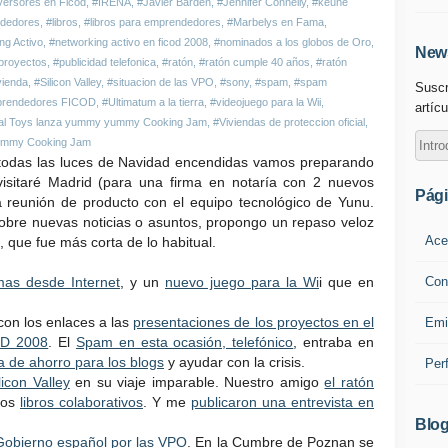
versores en Ficod
,
#IRENA
,
#Javier Barden
,
#Jennifer Connelly
,
#keune
ndedores
,
#libros
,
#libros para emprendedores
,
#Marbelys en Fama
,
ng Activo
,
#networking activo en ficod 2008
,
#nominados a los globos de Oro
,
News
proyectos
,
#publicidad telefonica
,
#ratón
,
#ratón cumple 40 años
,
#ratón
ivienda
,
#Silicon Valley
,
#situacion de las VPO
,
#sony
,
#spam
,
#spam
Suscr
mprendedores FICOD
,
#Ultimatum a la tierra
,
#videojuego para la Wii
,
artícu
ual Toys lanza yummy yummy Cooking Jam
,
#Viviendas de proteccion oficial
,
mmy Cooking Jam
 todas las luces de Navidad encendidas vamos preparando
sitaré Madrid (para una firma en notaría con 2 nuevos
Pág
 reunión de producto con el equipo tecnológico de Yunu.
obre nuevas noticias o asuntos, propongo un repaso veloz
Ace
 que fue más corta de lo habitual.
Con
mas desde Internet
, y un
nuevo juego para la Wi
i que en
con los enlaces a las
presentaciones de los proyectos en el
Emi
OD 2008
. El
Spam en esta ocasión, telefónico
, entraba en
a de ahorro para los blogs
y ayudar con la crisis.
Per
licon Valley
en su viaje imparable. Nuestro amigo
el ratón
los
libros colaborativos
. Y me
publicaron una entrevista en
Blog
Gobierno español por las VPO
. En la Cumbre de Poznan se