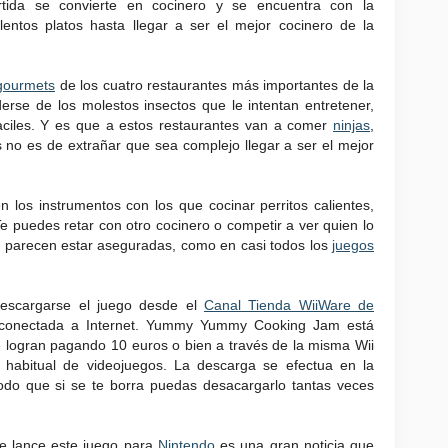
rtida se convierte en cocinero y se encuentra con la
lentos platos hasta llegar a ser el mejor cocinero de la
gourmets
de los cuatro restaurantes más importantes de la
erse de los molestos insectos que le intentan entretener,
aciles. Y es que a estos restaurantes van a comer
ninjas
,
es no es de extrañar que sea complejo llegar a ser el mejor
 los instrumentos con los que cocinar perritos calientes,
e puedes retar con otro cocinero o competir a ver quien lo
co parecen estar aseguradas, como en casi todos los
juegos
descargarse el juego desde el
Canal Tienda WiiWare de
onectada a Internet. Yummy Yummy Cooking Jam está
e logran pagando 10 euros o bien a través de la misma Wii
a habitual de videojuegos. La descarga se efectua en la
odo que si se te borra puedas desacargarlo tantas veces
e lance este juego para
Nintendo
es una gran noticia que