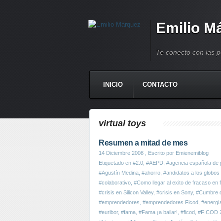
Emilio M
Te conecto con las 
INICIO
CONTACTO
virtual toys
Resumen a mitad de mes
14 Diciembre 2008
, Escrito por Emienemiblog
Etiquetado en
#2.0
,
#AEPD
,
#agencia española de 
#Agustín Medina
,
#ahorro
,
#andidatos a los globos
#colaborativo
,
#Como llegar al exito de fracaso en 
#crisis en Silicon Valley
,
#crisis en Sony
,
#Cumbre 
#emprendedores
,
#emprendedores Ficod
,
#energía
#euribor
,
#fama
,
#Fama ¡a bailar!
,
#ficod
,
#FICOD 