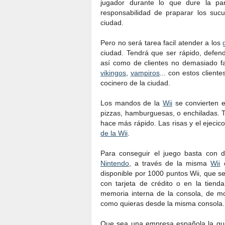
jugador durante lo que dure la pa
responsabilidad de praparar los sucu
ciudad.
Pero no será tarea facil atender a los
ciudad. Tendrá que ser rápido, defend
así como de clientes no demasiado f
vikingos
,
vampiros
... con estos client
cocinero de la ciudad.
Los mandos de la
Wii
se convierten en
pizzas, hamburguesas, o enchiladas. T
hace más rápido. Las risas y el ejeci
de la Wii
.
Para conseguir el juego basta con 
Nintendo
, a través de la misma
Wii
c
disponible por 1000 puntos Wii, que s
con tarjeta de crédito o en la tiend
memoria interna de la consola, de m
como quieras desde la misma consola.
Que sea una empresa española la qu