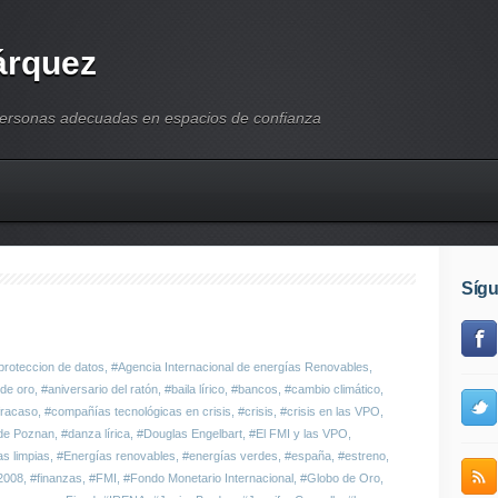
árquez
personas adecuadas en espacios de confianza
Síg
proteccion de datos
,
#Agencia Internacional de energías Renovables
,
 de oro
,
#aniversario del ratón
,
#baila lírico
,
#bancos
,
#cambio climático
,
fracaso
,
#compañías tecnológicas en crisis
,
#crisis
,
#crisis en las VPO
,
de Poznan
,
#danza lírica
,
#Douglas Engelbart
,
#El FMI y las VPO
,
s limpias
,
#Energías renovables
,
#energías verdes
,
#españa
,
#estreno
,
2008
,
#finanzas
,
#FMI
,
#Fondo Monetario Internacional
,
#Globo de Oro
,