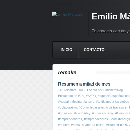
Emilio M
Te conecto con las 
INICIO
CONTACTO
remake
Resumen a mitad de mes
14 Diciembre 2008
, Escrito por Emienemiblog
Etiquetado en
#2.0
,
#AEPD
,
#agencia española de 
#Agustín Medina
,
#ahorro
,
#andidatos a los globos
#colaborativo
,
#Como llegar al exito de fracaso en 
#crisis en Silicon Valley
,
#crisis en Sony
,
#Cumbre 
#emprendedores
,
#emprendedores Ficod
,
#energía
#euribor
,
#fama
,
#Fama ¡a bailar!
,
#ficod
,
#FICOD 