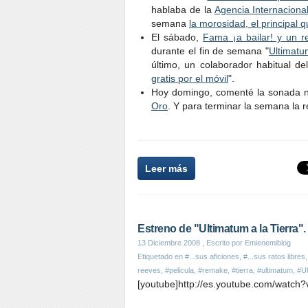
hablaba de la
Agencia Internaciona
semana
la morosidad, el principal
El sábado,
Fama ¡a bailar! y un re
durante el fin de semana "
Ultimatu
último, un colaborador habitual de
gratis por el móvil
".
Hoy domingo, comenté la sonada 
Oro
. Y para terminar la semana la re
Leer más
Estreno de "Ultimatum a la Tierra".
13 Diciembre 2008
, Escrito por Emienemiblog
Etiquetado en
#...sus aficiones
,
#...sus ratos libres
reeves
,
#pelicula
,
#remake
,
#tierra
,
#ultimatum
,
#Ul
[youtube]http://es.youtube.com/watc