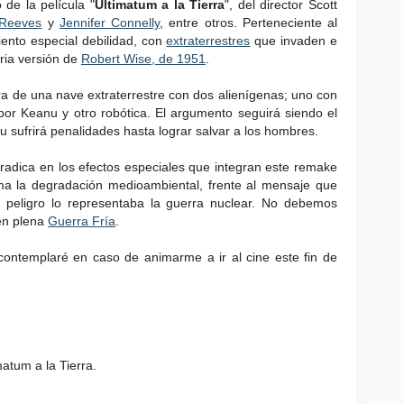
 de la película "
Ultimatum a la Tierra
", del director Scott
Reeves
y
Jennifer Connelly
, entre otros. Perteneciente al
siento especial debilidad, con
extraterrestres
que invaden e
ria versión de
Robert Wise, de 1951
.
erra de una nave extraterrestre con dos alienígenas; uno con
or Keanu y otro robótica. El argumento seguirá siendo el
u sufrirá penalidades hasta lograr salvar a los hombres.
r radica en los efectos especiales que integran este remake
ma la degradación medioambiental, frente al mensaje que
el peligro lo representaba la guerra nuclear. No debemos
 en plena
Guerra Fría
.
contemplaré en caso de animarme a ir al cine este fin de
atum a la Tierra.