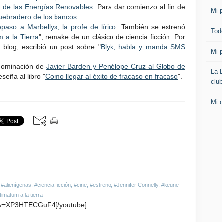
l de las Energías Renovables
. Para dar comienzo al fin de
Mi p
 quebradero de los bancos
.
paso a Marbellys, la profe de lírico
. También se estrenó
Todo
m a la Tierra
", remake de un clásico de ciencia ficción. Por
l blog, escribió un post sobre "
Blyk, habla y manda SMS
Mi p
nominación de
Javier Barden y Penélope Cruz al Globo de
La 
seña al libro "
Como llegar al éxito de fracaso en fracaso
".
clu
Mi 
,
#alienígenas
,
#ciencia ficción
,
#cine
,
#estreno
,
#Jennifer Connelly
,
#keune
timatum a la tierra
h?v=XP3HTECGuF4[/youtube]