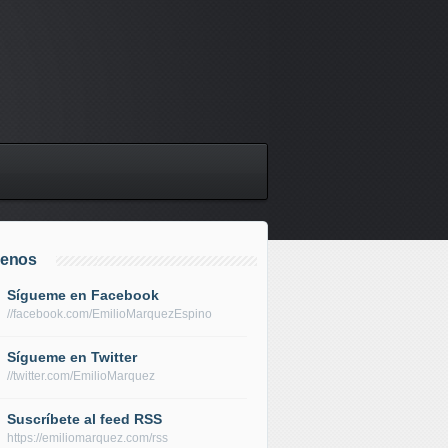
uenos
Sígueme en Facebook
//facebook.com/EmilioMarquezEspino
Sígueme en Twitter
//twitter.com/EmilioMarquez
Suscríbete al feed RSS
https://emiliomarquez.com/rss