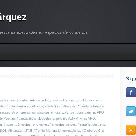
árquez
personas adecuadas en espacios de confianza
Síg
proteccion de datos
,
#Agencia Internacional de energías Renovables
,
 de oro
,
#aniversario del ratón
,
#baila lírico
,
#bancos
,
#cambio climático
,
fracaso
,
#compañías tecnológicas en crisis
,
#crisis
,
#crisis en las VPO
,
de Poznan
,
#danza lírica
,
#Douglas Engelbart
,
#El FMI y las VPO
,
s limpias
,
#Energías renovables
,
#energías verdes
,
#españa
,
#estreno
,
2008
,
#finanzas
,
#FMI
,
#Fondo Monetario Internacional
,
#Globo de Oro
,