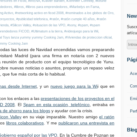
versores en Ficod
,
#IRENA
,
#Javier Barden
,
#Jennifer Connelly
,
#keune
ndedores
,
#libros
,
#libros para emprendedores
,
#Marbelys en Fama
,
ng Activo
,
#networking activo en ficod 2008
,
#nominados a los globos de Oro
,
News
proyectos
,
#publicidad telefonica
,
#ratón
,
#ratón cumple 40 años
,
#ratón
ivienda
,
#Silicon Valley
,
#situacion de las VPO
,
#sony
,
#spam
,
#spam
Suscr
mprendedores FICOD
,
#Ultimatum a la tierra
,
#videojuego para la Wii
,
artícu
ual Toys lanza yummy yummy Cooking Jam
,
#Viviendas de proteccion oficial
,
mmy Cooking Jam
 todas las luces de Navidad encendidas vamos preparando
sitaré Madrid (para una firma en notaría con 2 nuevos
Pág
 reunión de producto con el equipo tecnológico de Yunu.
obre nuevas noticias o asuntos, propongo un repaso veloz
Ace
 que fue más corta de lo habitual.
Con
mas desde Internet
, y un
nuevo juego para la Wi
i que en
con los enlaces a las
presentaciones de los proyectos en el
Emi
OD 2008
. El
Spam en esta ocasión, telefónico
, entraba en
a de ahorro para los blogs
y ayudar con la crisis.
Per
licon Valley
en su viaje imparable. Nuestro amigo
el ratón
los
libros colaborativos
. Y me
publicaron una entrevista en
Blog
Gobierno español por las VPO
. En la Cumbre de Poznan se