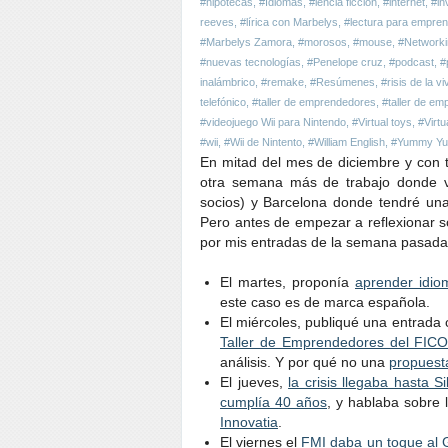
#hipotecas
,
#Idiomas
,
#iencia ficción
,
#internet
,
#in
reeves
,
#lírica con Marbelys
,
#lectura para empre
#Marbelys Zamora
,
#morosos
,
#mouse
,
#Networki
#nuevas tecnologías
,
#Penelope cruz
,
#podcast
,
#
inalámbrico
,
#remake
,
#Resúmenes
,
#risis de la v
telefónico
,
#taller de emprendedores
,
#taller de e
#videojuego Wii para Nintendo
,
#Virtual toys
,
#Virt
#wii
,
#Wii de Nintento
,
#William English
,
#Yummy Yu
En mitad del mes de diciembre y con
otra semana más de trabajo donde vi
socios) y Barcelona donde tendré una
Pero antes de empezar a reflexionar s
por mis entradas de la semana pasada,
El martes, proponía
aprender idio
este caso es de marca española.
El miércoles, publiqué una entrada 
Taller de Emprendedores del FIC
análisis. Y por qué no una
propuest
El jueves,
la crisis llegaba hasta Si
cumplía 40 años
, y hablaba sobre 
Innovatia
.
El viernes el
FMI daba un toque al 