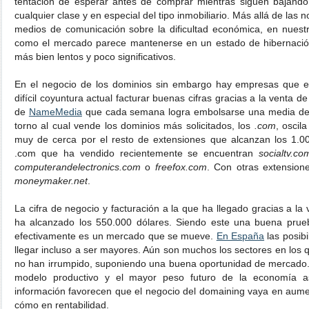
tentación de esperar antes de comprar mientras siguen bajando 
cualquier clase y en especial del tipo inmobiliario. Más allá de las n
medios de comunicación sobre la dificultad económica, en nuestr
como el mercado parece mantenerse en un estado de hibernació
más bien lentos y poco significativos.
En el negocio de los dominios sin embargo hay empresas que e
difícil coyuntura actual facturar buenas cifras gracias a la venta 
de
NameMedia
que cada semana logra embolsarse una media de 1
torno al cual vende los dominios más solicitados, los
.com
, oscil
muy de cerca por el resto de extensiones que alcanzan los 1.00
.com que ha vendido recientemente se encuentran
socialtv.co
computerandelectronics.com
o
freefox.com
. Con otras extension
moneymaker.net
.
La cifra de negocio y facturación a la que ha llegado gracias a l
ha alcanzado los 550.000 dólares. Siendo este una buena prue
efectivamente es un mercado que se mueve.
En España
las posib
llegar incluso a ser mayores. Aún son muchos los sectores en los 
no han irrumpido, suponiendo una buena oportunidad de mercado.
modelo productivo y el mayor peso futuro de la economía a
información favorecen que el negocio del domaining vaya en aume
cómo en rentabilidad.