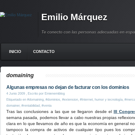
Emilio Márquez
Te conecto con las personas adecuadas en espa
INICIO
CONTACTO
domaining
Algunas empresas no dejan de facturar con los dominios
4 Junio 2009
, Escrito por Emienemiblog
Etiquetado en
#domaining
,
#dominios
,
#extension
,
#Internet, humor y tecnología
,
#merc
domainer
,
#rentabilidad
,
#venta
Tras las conclusiones a las que se llegaron desde el
III Congr
semana pasada, podemos llevar a cabo nuestras propias reflexion
clara en lo que llevamos de año es que la economía en general n
tampoco la compra de activos de cualquier tipo pues los compr