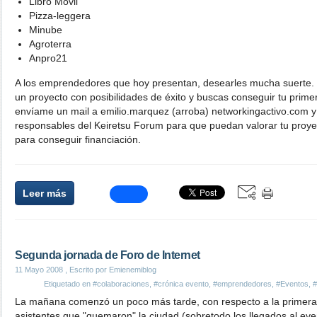
Libro Móvil
Pizza-leggera
Minube
Agroterra
Anpro21
A los emprendedores que hoy presentan, desearles mucha suerte.
un proyecto con posibilidades de éxito y buscas conseguir tu primer
envíame un mail a emilio.marquez (arroba) networkingactivo.com y
responsables del Keiretsu Forum para que puedan valorar tu proyect
para conseguir financiación.
Leer más
Segunda jornada de Foro de Internet
11 Mayo 2008
, Escrito por Emienemiblog
Etiquetado en
#colaboraciones
,
#crónica evento
,
#emprendedores
,
#Eventos
,
#
La mañana comenzó un poco más tarde, con respecto a la primera
asistentes que "quemaron" la ciudad (sobretodo los llegados al ev