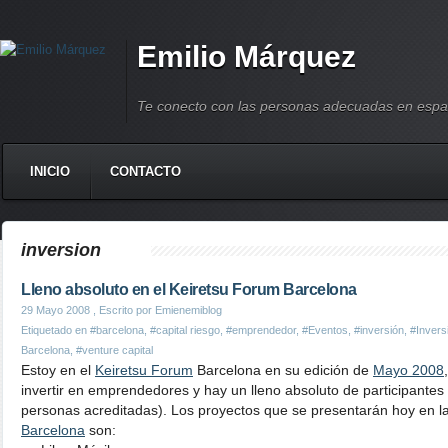
Emilio Márquez
Te conecto con las personas adecuadas en espa
INICIO
CONTACTO
inversion
Lleno absoluto en el Keiretsu Forum Barcelona
29 Mayo 2008
, Escrito por Emienemiblog
Etiquetado en
#barcelona
,
#capital riesgo
,
#emprendedor
,
#Eventos
,
#inversión
,
#Invers
Barcelona
,
#venture capital
Estoy en el
Keiretsu Forum
Barcelona en su edición de
Mayo 2008
invertir en emprendedores y hay un lleno absoluto de participantes
personas acreditadas). Los proyectos que se presentarán hoy en la
Barcelona
son: