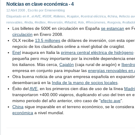
Noticias en clave económica - 4
12 Abril 2008
, Escrito por Emienemiblog
Etiquetado en
#...el AVE
,
#500€
,
#billetes
,
#cajalon
,
#central eléctrica
,
#china
,
#efecto av
renovables
,
#india
,
#inditex
,
#inversión
,
#Madrid
,
#olx
,
#Resúmenes
,
#segovia
,
#valladol
Los billetes de 500€ en circulación en España
se estancan
en Fe
circulación
en Enero 2008.
OLX recibe
13.5 millones
de dólares de inversión, con esta opera
negocio de los clasificados online a nivel global de craiglist.
Enel
inaugura en Italia la
primera central eléctrica de hidrógeno
pequeña pero muy importante por la increible dependencia energ
los italianos. Más cerca,
Cajalón
(caja rural de aragón) e
Iberdr
empresa en conjunto para impulsar las
energías renovables en
Otra buena noticia de una gran empresa española en expansió
desembarcará en la
India de la mano de socios locales
.
Éxito del
AVE
, en los primeros cien días de uso de la línea
Madri
transportaron +400.000 viajeros, duplicando el uso del tren en e
mismo periodo del año anterior, otro caso de "
efecto ave
".
China
sigue imparable en el terreno económico, se le consider
económica
a nivel mundial.