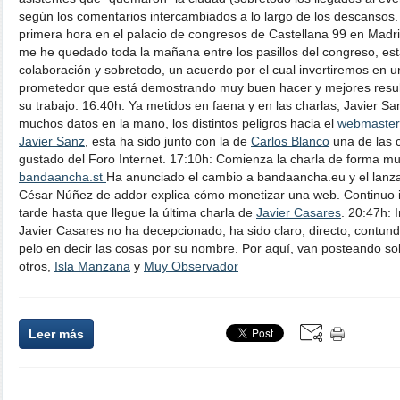
según los comentarios intercambiados a lo largo de los descansos. A
primera hora en el palacio de congresos de Castellana 99 en Madr
me he quedado toda la mañana entre los pasillos del congreso, est
colaboración y sobretodo, un acuerdo por el cual invertiremos en
prometedor que está demostrando muy buen hacer y mejores result
su trabajo. 16:40h: Ya metidos en faena y en las charlas, Javier S
muchos datos en la mano, los distintos peligros hacia el
webmaster
Javier Sanz
, esta ha sido junto con la de
Carlos Blanco
una de las 
gustado del Foro Internet. 17:10h: Comienza la charla de forma 
bandaancha.st
Ha anunciado el cambio a bandaancha.eu y el lanz
César Núñez de addor explica cómo monetizar una web. Continuo 
tarde hasta que llegue la última charla de
Javier Casares
. 20:47h: 
Javier Casares no ha decepcionado, ha sido claro, directo, contund
pelo en decir las cosas por su nombre. Por aquí, van posteando sob
otros,
Isla Manzana
y
Muy Observador
Leer más