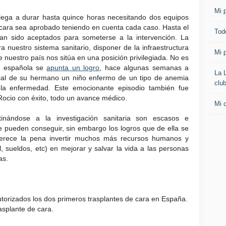
Mi p
llega a durar hasta quince horas necesitando dos equipos
 cara sea aprobado teniendo en cuenta cada caso. Hasta el
Todo
n sido aceptados para someterse a la intervención. La
a nuestro sistema sanitario, disponer de la infraestructura
Mi p
 nuestro país nos sitúa en una posición privilegiada. No es
ad española se
apunta un logro
, hace algunas semanas a
La 
ical de su hermano un niño enfermo de un tipo de anemia
clu
 la enfermedad. Este emocionante episodio también fue
 Rocio con éxito, todo un avance médico.
Mi 
nándose a la investigación sanitaria son escasos e
se pueden conseguir, sin embargo los logros que de ella se
erece la pena invertir muchos más recursos humanos y
, sueldos, etc) en mejorar y salvar la vida a las personas
as.
torizados los dos primeros trasplantes de cara en España.
asplante de cara.