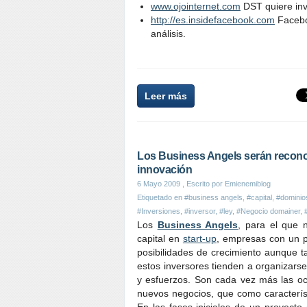
www.ojointernet.com
DST quiere inv
http://es.insidefacebook.com
Faceboo
análisis.
Leer más
Los Business Angels serán recono
innovación
6 Mayo 2009
, Escrito por Emienemiblog
Etiquetado en
#business angels
,
#capital
,
#dominio
#Inversiones
,
#inversor
,
#ley
,
#Negocio domainer
,
Los
Business Angels
, para el que n
capital en
start-up
, empresas con un p
posibilidades de crecimiento aunque ta
estos inversores tienden a organizars
y esfuerzos. Son cada vez más las o
nuevos negocios, que como característ