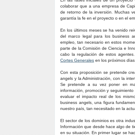
En las fases iniciales de un proyect
colaborar que a una empresa de Capi
de retorno de la inversión. Muchas 
garantía la fe en el proyecto o en el 
En los últimos meses se ha venido rei
del marco legal para los business a
empleo, tan necesario en estos mome
parte de la Comisión de Ciencia e Inn
cabo la regulación de estos agentes.
Cortes Generales
en los próximos días
Con esta proposición se pretende cre
angels y la Administración, con la inten
Se pretende a su vez poner en marc
información, promoción y seguimiento d
evaluar el impacto real de los mism
business angels, una figura fundame
nuestro país, tan necesitado en la actu
El sector de los dominios es otra indu
Información que desde hace algo de ti
en su situación. En primer lugar se ha