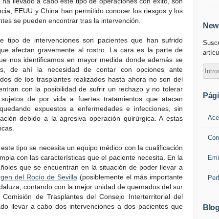
 ha llevado a cabo este tipo de operaciones con éxito, son
ancia, EEUU y China han permitido conocer los riesgos y los
ntes se pueden encontrar tras la intervención.
News
 tipo de intervenciones son pacientes que han sufrido
Suscr
ue afectan gravemente al rostro. La cara es la parte de
artícu
 que nos identificamos en mayor medida donde además se
s, de ahí la necesidad de contar con opciones ante
dos de los trasplantes realizados hasta ahora no son del
ntran con la posibilidad de sufrir un rechazo y no tolerar
Pág
sujetos de por vida a fuertes tratamientos que atacan
, quedando expuestos a enfermedades e infecciones, sin
Ace
ación debido a la agresiva operación quirúrgica. A estas
icas.
Con
este tipo se necesita un equipo médico con la cualificación
la con las características que el paciente necesita. En la
Emi
añoles que se encuentran en la situación de poder llevar a
rgen del Rocío de Sevilla
(posiblemente el más importante
Per
daluza, contando con la mejor unidad de quemados del sur
 Comisión de Trasplantes del Consejo Interterritorial del
do llevar a cabo dos intervenciones a dos pacientes que
Blog