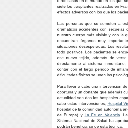
otros casos en el mundo en los que se
siete los trasplantes realizados en Fr
efectos adversos con los que los pacie
Las personas que se someten a este
dramáticos accidentes con secuelas q
nuestro cuerpo más visible y con la
encuentran órganos muy importante
situaciones desesperadas. Los resulta
todo positivos. Los pacientes se encue
ese nuevo tejido, además de verse 
directamente al sistema inmunitario
contar con el largo periodo de inflam
dificultades físicas se unen las psicológ
Para llevar a cabo una intervención de 
oportuna y un donante que además cump
actualidad son dos los hospitales esp
cabo estas intervenciones,
Hospital Vi
hospital de la comunidad autónoma an
de Europa) y
La Fe en Valencia
. La
Sistema Nacional de Salud ha aproba
podrán beneficiarse de esta técnica.