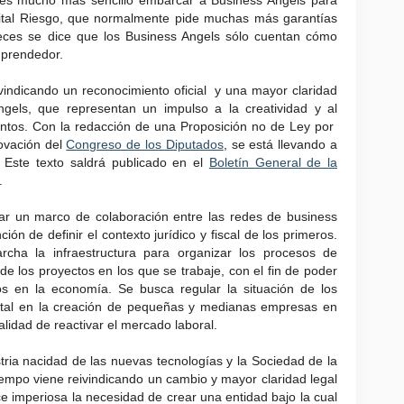
o es mucho más sencillo embarcar a Business Angels para
tal Riesgo, que normalmente pide muchas más garantías
veces se dice que los Business Angels sólo cuentan cómo
emprendedor.
vindicando un reconocimiento oficial y una mayor claridad
ngels, que representan un impulso a la creatividad y al
ntos. Con la redacción de una Proposición no de Ley por
ovación del
Congreso de los Diputados
, se está llevando a
 Este texto saldrá publicado en el
Boletín General de la
.
ar un marco de colaboración entre las redes de business
ción de definir el contexto jurídico y fiscal de los primeros.
ha la infraestructura para organizar los procesos de
e los proyectos en los que se trabaje, con el fin de poder
os en la economía. Se busca regular la situación de los
ntal en la creación de pequeñas y medianas empresas en
alidad de reactivar el mercado laboral.
stria nacidad de las nuevas tecnologías y la Sociedad de la
empo viene reivindicando un cambio y mayor claridad legal
ce imperiosa la necesidad de crear una entidad bajo la cual