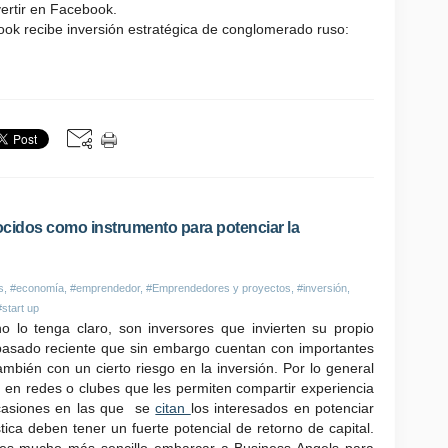
ertir en Facebook.
k recibe inversión estratégica de conglomerado ruso:
cidos como instrumento para potenciar la
s
,
#economía
,
#emprendedor
,
#Emprendedores y proyectos
,
#inversión
,
#start up
o lo tenga claro, son inversores que invierten su propio
asado reciente que sin embargo cuentan con importantes
mbién con un cierto riesgo en la inversión. Por lo general
e en redes o clubes que les permiten compartir experiencia
casiones en las que se
citan
los interesados en potenciar
ica deben tener un fuerte potencial de retorno de capital.