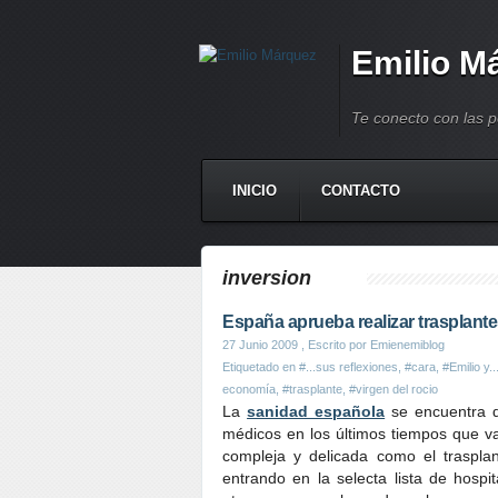
Emilio M
Te conecto con las 
INICIO
CONTACTO
inversion
España aprueba realizar trasplante
27 Junio 2009
, Escrito por Emienemiblog
Etiquetado en
#...sus reflexiones
,
#cara
,
#Emilio y..
economía
,
#trasplante
,
#virgen del rocio
La
sanidad española
se encuentra d
médicos en los últimos tiempos que va
compleja y delicada como el traspla
entrando en la selecta lista de hospi