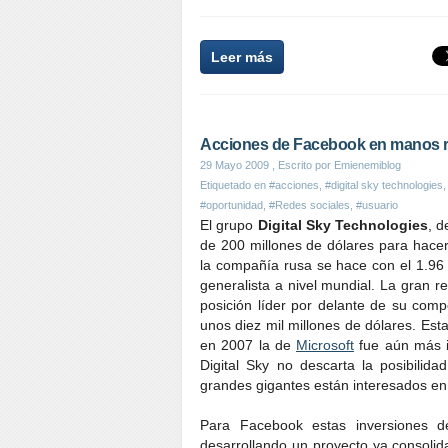
Leer más
Acciones de Facebook en manos 
29 Mayo 2009
, Escrito por Emienemiblog
Etiquetado en
#acciones
,
#digital sky technologies
#oportunidad
,
#Redes sociales
,
#usuario
El grupo
Digital Sky Technologies
, d
de 200 millones de dólares para hace
la compañía rusa se hace con el 1.96 
generalista a nivel mundial. La gran 
posición líder por delante de su co
unos diez mil millones de dólares. Esta
en 2007 la de
Microsoft
fue aún más i
Digital Sky no descarta la posibili
grandes gigantes están interesados en 
Para Facebook estas inversiones d
desarrollando un proyecto ya consoli