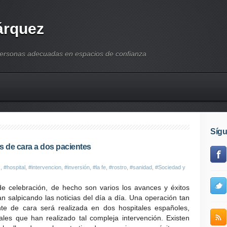
árquez
personas adecuadas en espacios de confianza
Síg
s de cara a dos pacientes
.
,
#hospital
,
#intervencion
,
#inversión
,
#la fe
,
#rostro
,
#sanidad
,
#Sociedad y
e celebración, de hecho son varios los avances y éxitos
n salpicando las noticias del día a día. Una operación tan
nte de cara será realizada en dos hospitales españoles,
tales que han realizado tal compleja intervención. Existen