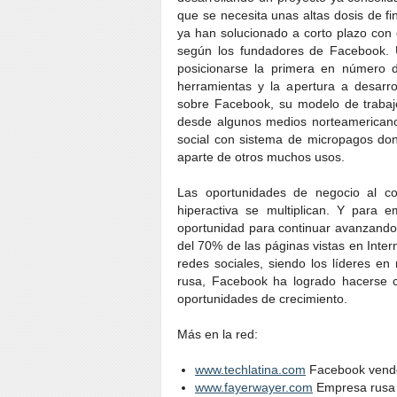
que se necesita unas altas dosis de f
ya han solucionado a corto plazo con
según los fundadores de Facebook. U
posicionarse la primera en número d
herramientas y la apertura a desarr
sobre Facebook, su modelo de trabaj
desde algunos medios norteamericanos
social con sistema de micropagos dond
aparte de otros muchos usos.
Las oportunidades de negocio al c
hiperactiva se multiplican. Y para
oportunidad para continuar avanzando
del 70% de las páginas vistas en Inte
redes sociales, siendo los líderes e
rusa, Facebook ha logrado hacerse c
oportunidades de crecimiento.
Más en la red:
www.techlatina.com
Facebook vende 
www.fayerwayer.com
Empresa rusa q