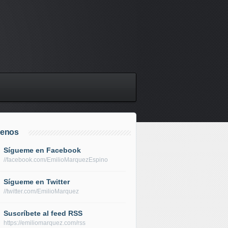
uenos
Sígueme en Facebook
//facebook.com/EmilioMarquezEspino
Sígueme en Twitter
//twitter.com/EmilioMarquez
Suscríbete al feed RSS
https://emiliomarquez.com/rss