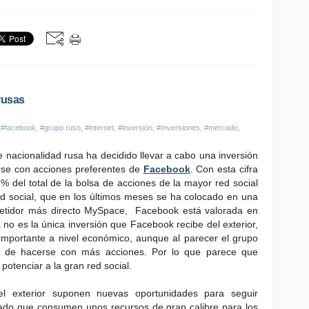
rusas
,
#facebook
,
#grupo ruso
,
#internet
,
#inversión
,
#Inversiones
,
#mercado
,
e nacionalidad rusa ha decidido llevar a cabo una inversión
rse con acciones preferentes de
Facebook
. Con esta cifra
% del total de la bolsa de acciones de la mayor red social
red social, que en los últimos meses se ha colocado en una
mpetidor más directo MySpace, Facebook está valorada en
 no es la única inversión que Facebook recibe del exterior,
mportante a nivel económico, aunque al parecer el grupo
dad de hacerse con más acciones. Por lo que parece que
potenciar a la gran red social.
el exterior suponen nuevas oportunidades para seguir
dado que consumen unos recursos de gran calibre para los