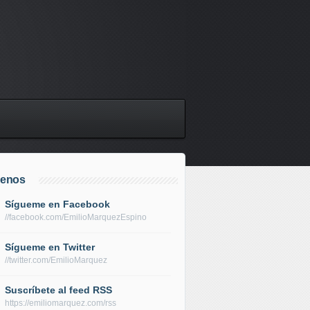
uenos
Sígueme en Facebook
//facebook.com/EmilioMarquezEspino
Sígueme en Twitter
//twitter.com/EmilioMarquez
Suscríbete al feed RSS
https://emiliomarquez.com/rss