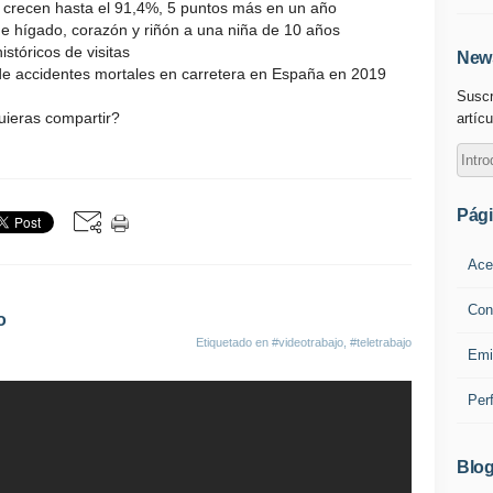
 crecen hasta el 91,4%, 5 puntos más en un año
 de hígado, corazón y riñón a una niña de 10 años
stóricos de visitas
News
de accidentes mortales en carretera en España en 2019
Suscr
uieras compartir?
artícu
Pág
Ace
Con
o
Etiquetado en
#videotrabajo
,
#teletrabajo
Emi
Per
Blog