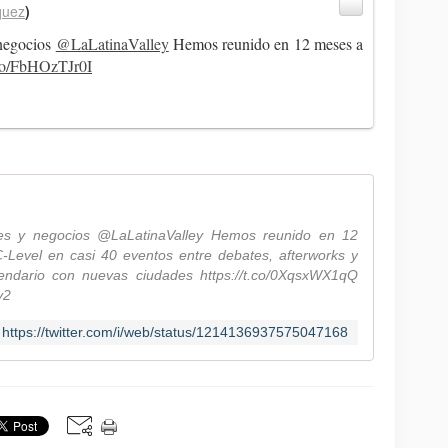
quez
)
 negocios
@LaLatinaValley
Hemos reunido en 12 meses a
t.co/FbHOzTJr0I
es y negocios @LaLatinaValley Hemos reunido en 12
-Level en casi 40 eventos entre debates, afterworks y
endario con nuevas ciudades https://t.co/0XqsxWX1qQ
y2
https://twitter.com/i/web/status/1214136937575047168