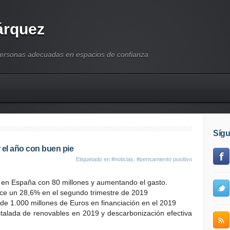
árquez
personas adecuadas en espacios de confianza
Síg
 el año con buen pie
Etiquetado en
#noticias
,
#pensamiento positivo
s en España con 80 millones y aumentando el gasto.
ce un 28,6% en el segundo trimestre de 2019
de 1.000 millones de Euros en financiación en el 2019
talada de renovables en 2019 y descarbonización efectiva