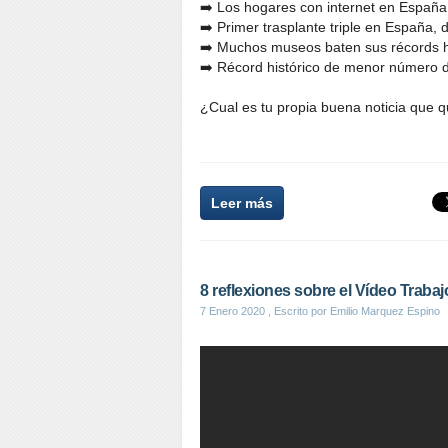
➡️ Los hogares con internet en España
➡️ Primer trasplante triple en España,
➡️ Muchos museos baten sus récords hi
➡️ Récord histórico de menor número 
¿Cual es tu propia buena noticia que q
Leer más
8 reflexiones sobre el Vídeo Trabaj
7 Enero 2020
, Escrito por Emilio Marquez Espino