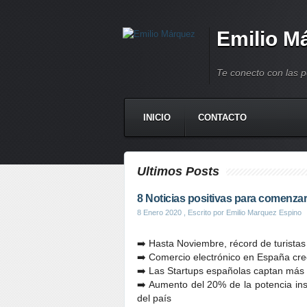
Emilio M
Te conecto con las 
INICIO
CONTACTO
Ultimos Posts
8 Noticias positivas para comenzar
8 Enero 2020
, Escrito por Emilio Marquez Espino
➡️ Hasta Noviembre, récord de turista
➡️ Comercio electrónico en España cre
➡️ Las Startups españolas captan más 
➡️ Aumento del 20% de la potencia ins
del país