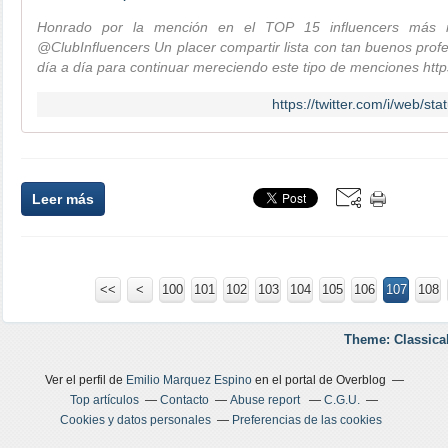
Honrado por la mención en el TOP 15 influencers más r
@ClubInfluencers Un placer compartir lista con tan buenos prof
día a día para continuar mereciendo este tipo de menciones htt
https://twitter.com/i/web/
Leer más
<<
<
100
101
102
103
104
105
106
107
108
Theme: Classica
Ver el perfil de
Emilio Marquez Espino
en el portal de Overblog
Top artículos
Contacto
Abuse report
C.G.U.
Cookies y datos personales
Preferencias de las cookies