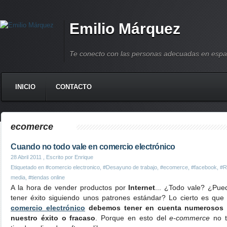
Emilio Márquez
Te conecto con las personas adecuadas en espa
INICIO
CONTACTO
ecomerce
Cuando no todo vale en comercio electrónico
28 Abril 2011
, Escrito por Enrique
Etiquetado en
#comercio electronico
,
#Desayuno de trabajo
,
#ecomerce
,
#facebook
,
#R
media
,
#tiendas online
A la hora de vender productos por
Internet
... ¿Todo vale? ¿Pued
tener éxito siguiendo unos patrones estándar? Lo cierto es qu
comercio electrónico
debemos tener en cuenta numerosos f
nuestro éxito o fracaso
. Porque en esto del
e-commerce
no 