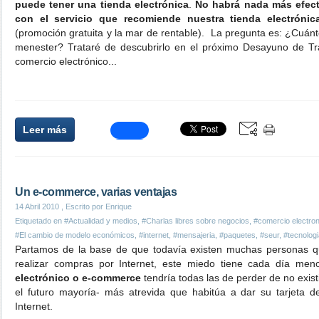
puede tener una tienda electrónica
.
No habrá nada más efect
con el servicio que recomiende nuestra tienda electrónic
(promoción gratuita y la mar de rentable). La pregunta es: ¿Cuánt
menester? Trataré de descubrirlo en el próximo Desayuno de T
comercio electrónico...
Leer más
Un e-commerce, varias ventajas
14 Abril 2010
, Escrito por Enrique
Etiquetado en
#Actualidad y medios
,
#Charlas libres sobre negocios
,
#comercio electron
#El cambio de modelo económicos
,
#internet
,
#mensajeria
,
#paquetes
,
#seur
,
#tecnologi
Partamos de la base de que todavía existen muchas personas qu
realizar compras por Internet, este miedo tiene cada día me
electrónico o e-commerce
tendría todas las de perder de no exis
el futuro mayoría- más atrevida que habitúa a dar su tarjeta 
Internet.