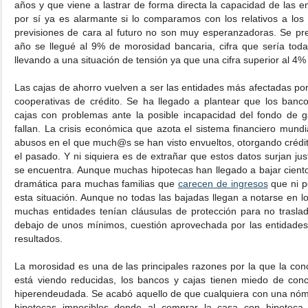
años y que viene a lastrar de forma directa la capacidad de las e
por sí ya es alarmante si lo comparamos con los relativos a los
previsiones de cara al futuro no son muy esperanzadoras. Se p
año se llegué al 9% de morosidad bancaria, cifra que sería toda
llevando a una situación de tensión ya que una cifra superior al 4% 
Las cajas de ahorro vuelven a ser las entidades más afectadas por
cooperativas de crédito. Se ha llegado a plantear que los banc
cajas con problemas ante la posible incapacidad del fondo de ga
fallan. La crisis económica que azota el sistema financiero mundi
abusos en el que much@s se han visto envueltos, otorgando créd
el pasado. Y ni siquiera es de extrañar que estos datos surjan ju
se encuentra. Aunque muchas hipotecas han llegado a bajar cientos
dramática para muchas familias que
carecen de ingresos
que ni p
esta situación. Aunque no todas las bajadas llegan a notarse en los
muchas entidades tenían cláusulas de protección para no traslad
debajo de unos mínimos, cuestión aprovechada por las entidades
resultados.
La morosidad es una de las principales razones por la que la co
está viendo reducidas, los bancos y cajas tienen miedo de con
hiperendeudada. Se acabó aquello de que cualquiera con una nóm
hipotecas imposibles donde al comprar la casa con hipoteca 