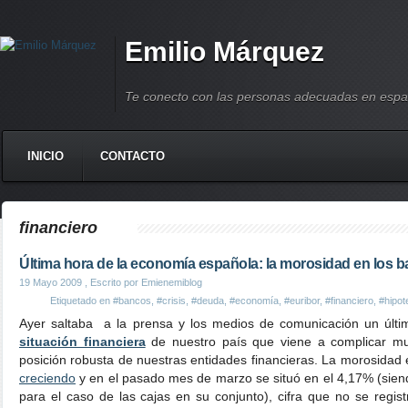
Emilio Márquez
Te conecto con las personas adecuadas en espa
INICIO
CONTACTO
financiero
Última hora de la economía española: la morosidad en los 
19 Mayo 2009
, Escrito por Emienemiblog
Etiquetado en
#bancos
,
#crisis
,
#deuda
,
#economía
,
#euribor
,
#financiero
,
#hipot
Ayer saltaba a la prensa y los medios de comunicación un últi
situación financiera
de nuestro país que viene a complicar m
posición robusta de nuestras entidades financieras. La morosidad 
creciendo
y en el pasado mes de marzo se situó en el 4,17% (sien
para el caso de las cajas en su conjunto), cifra que no se regi