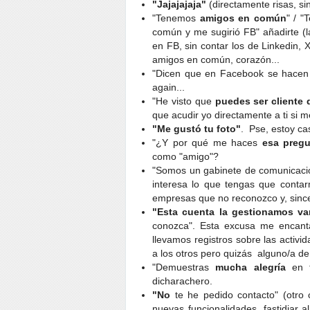
"Jajajajaja"
(directamente risas, si
"Tenemos
amigos en común
" / 
común y me sugirió FB" añadirte 
en FB, sin contar los de Linkedin, X
amigos en común, corazón...
"Dicen que en Facebook se hace
again...
"He visto que
puedes ser cliente
que acudir yo directamente a ti si m
"Me gustó tu foto"
. Pse, estoy ca
"¿Y por qué me haces
esa preg
como "amigo"?
"Somos un gabinete de comunicac
interesa lo que tengas que conta
empresas que no reconozco y, since
"Esta cuenta la gestionamos va
conozca". Esta excusa me encant
llevamos registros sobre las activ
a los otros pero quizás alguno/a de
"Demuestras
mucha alegría
en t
dicharachero.
"No
te he pedido contacto" (otro 
nuevas funcionalidades, fastidiar a