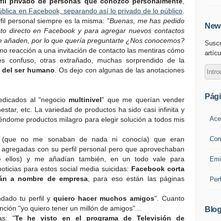
rfil privado de personas que conozco personalmente
,
ública en Facebook, separando así lo privado de lo público
.
fil personal siempre es la misma: "
Buenas, me has pedido
News
cto directo en Facebook y para agregar nuevos contactos
me añaden, por lo que quería preguntarte ¿Nos conocemos?
Suscr
ómo reacción a una invitación de contacto las mentiras cómo
artícu
s confuso, otras extrañado, muchas sorprendido de la
jo del ser humano
. Os dejo con algunas de las anotaciones
Pág
dedicados al "negocio
multinivel
" que me querían vender
estar, etc. La variedad de productos ha sido casi infinita y
Ace
iéndome productos milagro para elegir solución a todos mis
Con
(que no me sonaban de nada ni conocía) que eran
 agregadas con su perfil personal pero que aprovechaban
re ellos) y me añadían también, en un todo vale para
Emi
ticias para estos social media suicidas:
Facebook corta
stán a nombre de empresa
, para eso están las páginas
Per
ado tu perfil y
quiero hacer muchos amigos
". Cuanto
ción "yo quiero tener un millón de amigos"...
Blog
s: "
Te he visto en el programa de Televisión de