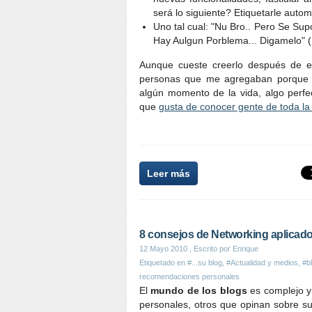
será lo siguiente? Etiquetarle auto
Uno tal cual: "Nu Bro.. Pero Se Su
Hay Aulgun Porblema... Digamelo" (
Aunque cueste creerlo después de e
personas que me agregaban porque 
algún momento de la vida, algo perf
que
gusta de conocer gente de toda la
Leer más
8 consejos de Networking aplicado
12 Mayo 2010
, Escrito por Enrique
Etiquetado en
#...su blog
,
#Actualidad y medios
,
#b
recomendaciones personales
El
mundo de los blogs
es complejo y 
personales, otros que opinan sobre sus