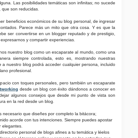
guna. Las posibilidades temáticas son infinitas; no sucede
, que son reducidas.
ner beneficios económicos de su blog personal, de ingresar
 contados. Parece más un mito que otra cosa. Y es que la
ebe ser convertirse en un blogger reputado y de prestigio,
 expresarnos y compartir experiencias.
rnos nuestro blog como un escaparate al mundo, como una
nera siempre controlada, esto es, mostrando nuestras
 a nuestro blog podrá acceder cualquier persona, incluido
ano profesional.
spacio con toques personales, pero también un escaparate
etworking
desde un blog con éxito dándonos a conocer en
 dejar algunos consejos que desde mi punto de vista son
ura en la red desde un blog.
s necesario que diseñes por completo la bitácora;
inido acorde con tus intenciones. Siempre puedes apostar
r elegantes.
directorio personal de blogs afines a tu temática y léelos