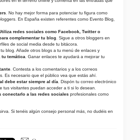
ores en el terreno online y comenta en las entradas que
ers
. No hay mejor forma para potenciar tu figura como
loggers. En España existen referentes como Evento Blog,
Utiliza redes sociales como Facebook, Twitter o
 para complementar tu blog
. Sigue a otros bloggers en
files de social media desde tu bitácora.
tu blog. Añade otros blogs a tu menú de enlaces y
 tu temática
. Ganar enlaces te ayudará a mejorar tu
tante
. Contesta a los comentarios y a los correos
. Es necesario que el público vea que estás ahí.
l debe estar siempre al día
. Dispón tu correo electrónico
 tus visitantes puedan acceder a ti si lo desean.
s conectarlo a las redes sociales
profesionales como
irva. Si tenéis algún consejo personal más, no dudéis en