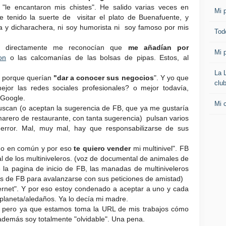
"le encantaron mis chistes". He salido varias veces en
Mi p
he tenido la suerte de visitar el plato de Buenafuente, y
a y dicharachera, ni soy humorista ni soy famoso por mis
Todo
, directamente me reconocían que
me añadían por
Mi p
on
o las calcomanías de las bolsas de pipas. Estos, al
La 
 porque querían
"dar a conocer sus negocios
". Y yo que
clu
or las redes sociales profesionales? o mejor todavía,
 Google.
Mi 
uscan (o aceptan la sugerencia de FB, que ya me gustaría
arero de restaurante, con tanta sugerencia) pulsan varios
error. Mal, muy mal, hay que responsabilizarse de sus
igo en común y por eso
te quiero vender
mi multinivel". FB
ral de los multiniveleros. (voz de documental de animales de
la pagina de inicio de FB, las manadas de multiniveleros
s de FB para avalanzarse con sus peticiones de amistad)
ernet". Y por eso estoy condenado a aceptar a uno y cada
/planeta/aledaños. Ya lo decía mi madre.
 pero ya que estamos toma la URL de mis trabajos cómo
e además soy totalmente "olvidable". Una pena.