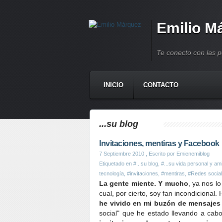
Emilio M
Te conecto con las 
INICIO
CONTACTO
...su blog
Invitaciones, mentiras y Facebook
7 Septiembre 2010
, Escrito por Emienemiblog
Etiquetado en
#...su blog
,
#...su vida personal y am
tecnología
,
#invitaciones
,
#mentiras
,
#Redes socia
La gente miente. Y mucho
, ya nos l
cual, por cierto, soy fan incondicional.
he vivido en mi buzón de mensajes
social" que he estado llevando a ca