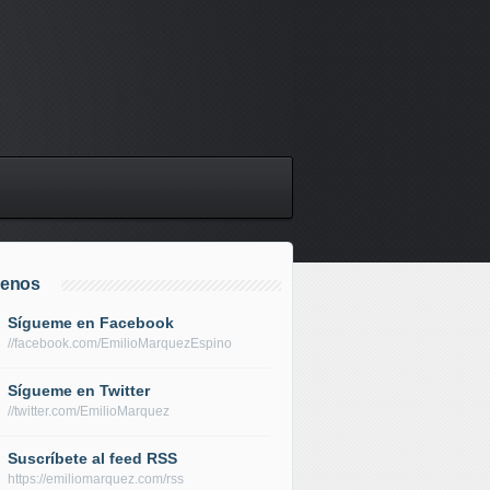
uenos
Sígueme en Facebook
//facebook.com/EmilioMarquezEspino
Sígueme en Twitter
//twitter.com/EmilioMarquez
Suscríbete al feed RSS
https://emiliomarquez.com/rss