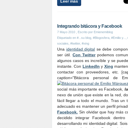
Leer más
Integrando bitácora y Facebook
7 Mayo 2010
, Escrito por Emienemiblog
Etiquetado en
#...su blog
,
#Blogosfera
,
#Emilio y...
,
sociales
,
#twitter
,
#xing
Una
identidad digital
se debe componer
ser útil.
Con Twitter
podemos comunica
algunos casos es increíble y se pued
instante. Con
LinkedIn
y
Xing
mantend
contactar con proveedores, etc. [cap
caption="Bitácora personal de 
social más importante es Facebook,
l
nexo de unión que existe en la red, 
fácil llegar a todo el mundo. Tras u
adecuado es mantener un perfil privad
Facebook.
Sin olvidar que hay más c
decidido integrar Facebook dentro
desarrollando mi identidad digital. Soi