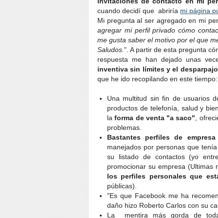
invitaciones de contacto en mi pe
cuando decidí que abriría
mi página p
Mi pregunta al ser agregado en mi per
agregar mi perfil privado cómo conta
me gusta saber el motivo por el que 
Saludos.
". A partir de esta pregunta c
respuesta me han dejado unas vece
inventiva sin límites y el desparpa
que he ido recopilando en este tiempo:
Una multitud sin fin de usuarios 
productos de telefonía, salud y bien
la
forma de venta "a saco"
, ofrec
problemas.
Bastantes perfiles de empresa
manejados por personas que tenía
su listado de contactos (yo ent
promocionar su empresa (Ultimas no
los perfiles personales que e
públicas).
"Es que Facebook me ha recomend
daño hizo Roberto Carlos con su can
La mentira más gorda de toda