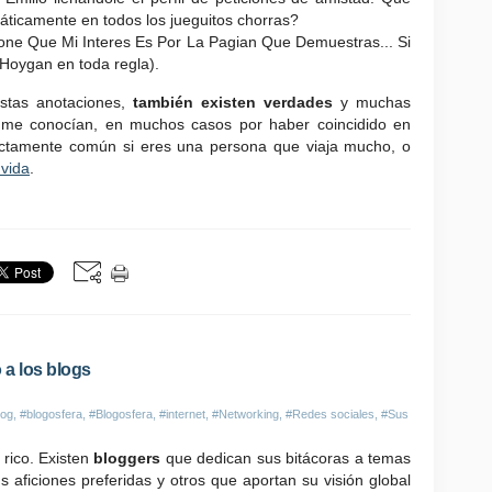
máticamente en todos los jueguitos chorras?
pone Que Mi Interes Es Por La Pagian Que Demuestras... Si
Hoygan en toda regla).
stas anotaciones,
también existen verdades
y muchas
me conocían, en muchos casos por haber coincidido en
ectamente común si eres una persona que viaja mucho, o
 vida
.
 a los blogs
log
,
#blogosfera
,
#Blogosfera
,
#internet
,
#Networking
,
#Redes sociales
,
#Sus
rico. Existen
bloggers
que dedican sus bitácoras a temas
 aficiones preferidas y otros que aportan su visión global