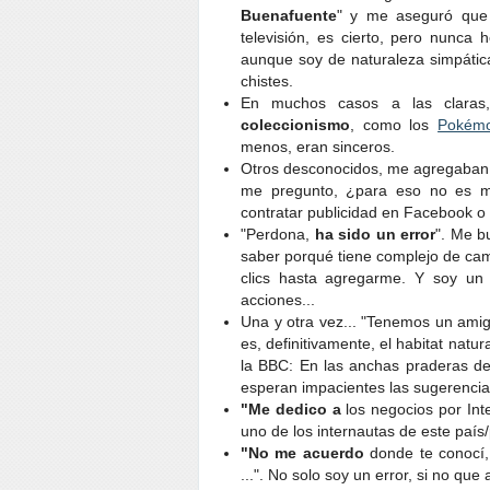
Buenafuente
" y me aseguró que 
televisión, es cierto, pero nunca 
aunque soy de naturaleza simpátic
chistes.
En muchos casos a las claras
coleccionismo
, como los
Pokém
menos, eran sinceros.
Otros desconocidos, me agregaban
me pregunto, ¿para eso no es mej
contratar publicidad en Facebook o
"Perdona,
ha sido un error
". Me b
saber porqué tiene complejo de cam
clics hasta agregarme. Y soy un 
acciones...
Una y otra vez... "Tenemos un am
es, definitivamente, el habitat natu
la BBC: En las anchas praderas de 
esperan impacientes las sugerencia
"Me dedico a
los negocios por Int
uno de los internautas de este país
"No me acuerdo
donde te conocí,
...". No solo soy un error, si no qu