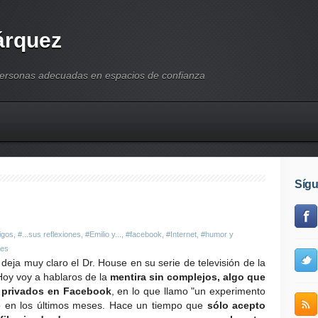
árquez
personas adecuadas en espacios de confianza
Síg
igos
,
#...sus reflexiones
,
#Emilio y...
,
#facebook
,
#Internet
,
#humor y
les
o deja muy claro el Dr. House en su serie de televisión de la
 Hoy voy a hablaros de la
mentira sin complejos, algo que
 privados en Facebook
, en lo que llamo "un experimento
bo en los últimos meses. Hace un tiempo que
sólo acepto