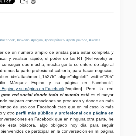
#facebook
,
#linkedin
,
#página
,
#perfil público
,
#perfil privado
,
#Redes
 de un número amplio de aristas para estar completa y
r y viralizar rápido, el poder de los RT (ReTweets) en
e conseguir que mucha, mucha gente se entere de algo al
remos la parte profesional cubierta, para hacer negocios,
tion id="attachment_15275" align="alignleft" width="205"
Emilio Márquez Espino y su página en Facebook"]
[/caption] Pero la red
a gran red social donde todo el mundo está
es el mayor
donde mejores conversaciones se producen y donde es más
n tiempo de uso con Facebook creo que en mi caso lo más
o y otro
perfil más público y profesional con página en
onversaciones en Facebook que en ninguna otra parte, he
 de esta bitácora, algo obligado hoy día para seguir
s bienvenidos de participar en la conversación en mi página