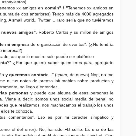
n aspavientos)
"Tenemos xx amigos
en común" / "
Tenemos xx amigos en
(la suma de dos anteriores) Tengo más de 4000 agregados
ing, A small world., Twitter, .. raro sería que no tuviéramos
n
nuevos amigos"
. Roberto Carlos y su millon de amigos
 de mi empres
a de organización de eventos". (¿No tendría
e interesa?)
sado, así que lo nuestro solo puede ser platónico.
unta
?" ¿Por que quiero saber quien eres para agregarte
ión
y queremos contarte
..." (
spam
, de nuevo) Nop, no me
rme ni tus notas de prensa infumables sobre productos y
ramente, no llego a entender...
rias personas
y puede que alguna de esas personas le
a. Viene a decir: somos unos social media de pena, no
idades que realizamos, nos machacamos el trabajo los unos
 ellos te conozca.
us comentarios". Eso es por mi carácter simpático y
como el del error). No, ha sido FB solito. Es una de las
l Emilio llenandole el perfil de peticiones de amistad. Que