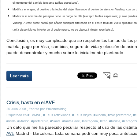
el momento del cambio (excepto tarifas especiales).
Modifica el origen, el destino o la fecha del viaje, llamando al centro de atención Vueling, con un 
Modificar el nombre del pasajero tiene un cargo de 30€ (excepto tarifas especiales) y solo puedes
Vueling. A este coste habrá que añadir cualquier diferencia en el coste total del vuelo aplicable e
tarifa disponible es inferior en el vuelo nuevo, no se abonará ningún reembolso).
Conclusión, es muy complicado que se respeten las tarifas de las 
maleta, pago por Visa, cambios, seguro de vida y elección de asiento,
puede descontrolar y mucho sobre lo inicialmente planteado.
Leer más
Crisis, hasta en el AVE
20 Julio 2008
, Escrito por Emienemiblog
Etiquetado en
#...el AVE
,
#...sus reflexiones
,
#...sus viajes
,
#Atocha
,
#ave preferente
,
#c
#lleida
,
#Madrid
,
#preferente
,
#Sants
,
#tarifas ave
,
#tarragona
,
#tren
,
#turista
,
#zaragoz
Un dato que me ha parecido peculiar respecto al uso de las distint
AVE
Madrid - Barcelona. Esta semana pedí con muy poca antelaci