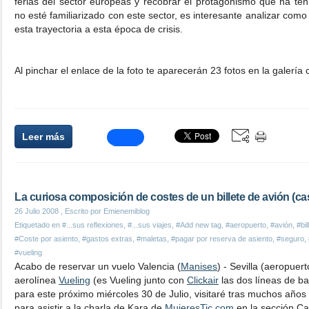
ferias del sector europeas y recobrar el protagonismo que ha te
no esté familiarizado con este sector, es interesante analizar com
esta trayectoria a esta época de crisis.
Al pinchar el enlace de la foto te aparecerán 23 fotos en la galería
Leer más
La curiosa composición de costes de un billete de avión (ca
26 Julio 2008
, Escrito por Emienemiblog
Etiquetado en
#...sus reflexiones
,
#...sus viajes
,
#Add new tag
,
#aeropuerto
,
#avión
,
#bil
#Coste por asiento
,
#gastos extras
,
#maletas
,
#pagar por reserva de asiento
,
#seguro
,
#vueling
Acabo de reservar un vuelo Valencia (
Manises
) - Sevilla (aeropuer
aerolínea
Vueling
(es Vueling junto con
Clickair
las dos líneas de b
para este próximo miércoles 30 de Julio, visitaré tras muchos años
para asistir a la charla de Kara de
MujeresTic.com
en la sección Ca