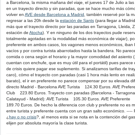
a Barcelona, la misma mañana del viaje, el jueves 17 de Julio a las
en un trayecto directo y sin paradas, que se hace mucho más cómo
volver en
AVE desde Barcelona a Madrid
, también reservé por la 
regresar a las 20h desde la
estación de Sants
(para llegar a Madrid
más que el trayecto directo por las paradas en Tarragona, Lleida, 
estación de
Atocha
). Y en ninguno de los dos trayectos pude reserv
totalmente agotadas en la modalidad más económica de viajar), por 
preferente en ambos casos, los vagones menos económicos, iban 
vacíos y por contra turista abarrotados hasta la bandera. No parec
comida o cena según el horario y la mayor comodidad del asiento (a
cuentan con enchufe, que es muy útil para el portátil) pues parec
de crisis quiere pagar ese suplemento. Si analizamos tarifas de tra
caro), cómo el trayecto con paradas (casi 1 hora más lento en rea
barato), el ir en preferente no parece compensar por su elevada di
directo Madrid - Barcelona AVE Turista 124.30 Euros. AVE Prefe
Club 223.80 Euros. Trayecto con paradas (Barcelona - Tarragona 
Calatayud - Madrid): AVE Turista 105.30 Euros. AVE Preferent
189.70 Euros. De hecho la diferencia con club y preferente no es m
entre turista y preferente cuenta con un gran salto económico. ----
¿
hay o no crisis
?, al menos esta si se nota en la contención del ga
elijen por absoluta mayoría la clase turista.