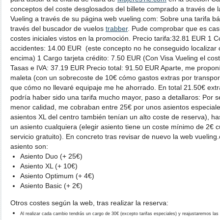
conceptos del coste desglosados del billete comprado a través de l
Vueling a través de su página web vueling.com: Sobre una tarifa bá
través del buscador de vuelos
trabber
. Pude comprobar que es casi
costes iniciales vistos en la promoción. Precio tarifa:32.81 EUR 1 
accidentes: 14.00 EUR (este concepto no he conseguido localizar
encima) 1 Cargo tarjeta crédito: 7.50 EUR (Con Visa Vueling el cost
Tasas e IVA: 37.19 EUR Precio total: 91.50 EUR Aparte, me propon
maleta (con un sobrecoste de 10€ cómo gastos extras por transport
que cómo no llevaré equipaje me he ahorrado. En total 21.50€ ext
podría haber sido una tarifa mucho mayor, paso a detallaros: Por s
menor calidad, me cobraban entre 25€ por unos asientos especiales 
asientos XL del centro también tenían un alto coste de reserva), ha
un asiento cualquiera (elegir asiento tiene un coste mínimo de 2€
servicio gratuito). En concreto tras revisar de nuevo la web vueling.
asiento son:
Asiento Duo (+ 25€)
Asiento XL (+ 10€)
Asiento Optimum (+ 4€)
Asiento Basic (+ 2€)
Otros costes según la web, tras realizar la reserva:
Al realizar cada cambio tendrás un cargo de 30€ (excepto tarifas especiales) y reajustaremos las 