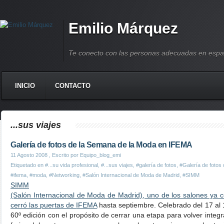
Emilio Márquez
Te conecto con las personas adecuadas en espa
INICIO
CONTACTO
...sus viajes
Galería de fotos de la Semana de la Moda en IFEMA
11 Agosto 2008
, Escrito por Equipo_blog_emi
Etiquetado en
#...su vida profesional
,
#...sus viajes
,
#galería de fotos
,
#Galería de fotos
#ifema
,
#moda
,
#Networking
,
#Salón Internacional de Moda de Madrid
,
#SIMM
SIMM
(Salón Internacional de Moda de Madrid), uno de los salones ya co
cerró las puertas de
IFEMA
hasta septiembre. Celebrado del 17 al 1
60º edición con el propósito de cerrar una etapa para volver integr