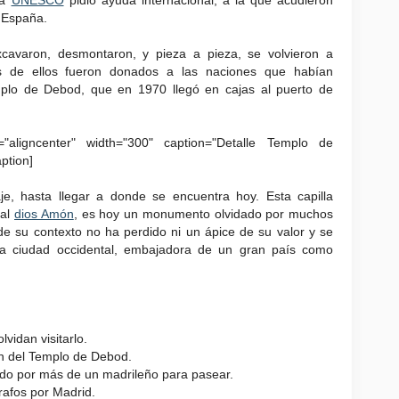
La
UNESCO
pidió ayuda internacional, a la que acudierón
 España.
cavaron, desmontaron, y pieza a pieza, se volvieron a
os de ellos fueron donados a las naciones que habían
emplo de Debod, que en 1970 llegó en cajas al puerto de
="aligncenter" width="300" caption="Detalle Templo de
aption]
aje, hasta llegar a donde se encuentra hoy. Esta capilla
 al
dios Amón
, es hoy un monumento olvidado por muchos
a de su contexto no ha perdido ni un ápice de su valor y se
a ciudad occidental, embajadora de un gran país como
vidan visitarlo.
 del Templo de Debod.
do por más de un madrileño para pasear.
rafos por Madrid.