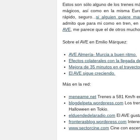
Estos son sólo alguno de los trenes más
mágicos, así como en la misma Europ
rápido, seguro...
si alguien quiere ma
admito que para mi como en tren, en 
AVE
, me parece que el de otros mucho
Sobre el AVE en Emilio Márquez:
AVE Almería- Murcia a buen ritmo.
Efectos colaterales con la llegada d
Mejora de 35 minutos en el trayecto
El AVE sigue creciendo.
Más en la red:
meneame.net
Trenes a 581 Km/h e
blogdelpeta.wordpress.com
Los tren
Halloween en Tokio.
elduendedelaradio.com
El AVE gust
fronterasblog.wordpress.com
Intere
www.sectorcine.com
Cine con escena