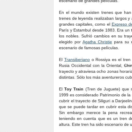
escenario de grandes películas.
En el mundo existen trenes que han 
trenes de leyenda realizaban largos y
grandes capitales, como el
Expreso d
París y Estambul desde 1883. Era un t
los nobles. Sufrió cambios en su tray
elegido por
Agatha Christie
para su n
escenario de famosas películas.
El
Transiberiano
o Rossiya es el tren 
Rusia Occidental con la Oriental,
Chi
trayecto y atraviesa ocho zonas horari
distintas. Sólo los más aventureros cu
El
Toy Train
(Tren de Juguete) que
1999 es considerado Patrimonio de l
cubrir el trayecto de Siliguri a Darjee
que se puede tardar en cubrir esta di
Sin embargo merece la pena recrear
teniendo en cuenta que es un tren 
altura. Este tren ha sido escenario de 