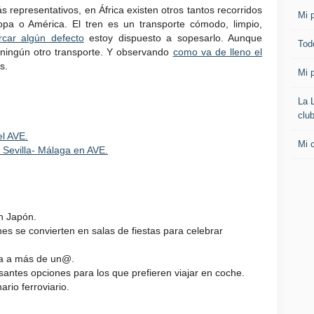
 representativos, en África existen otros tantos recorridos
Mi p
a o América. El tren es un transporte cómodo, limpio,
rcar algún defecto
estoy dispuesto a sopesarlo. Aunque
Todo
ningún otro transporte. Y observando
como va de lleno el
s.
Mi p
La 
clu
el AVE.
Mi 
 Sevilla- Málaga en AVE.
n Japón.
es se convierten en salas de fiestas para celebrar
a a más de un@.
santes opciones para los que prefieren viajar en coche.
rio ferroviario.