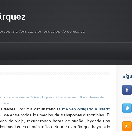
árquez
personas adecuadas en espacios de confianza
Síg
#Expreso de oriente
,
#Orient Express
,
#Transiberiano
,
#tren
,
#trenes de
en tren
 trenes. Por mis circunstancias
me veo obligado a usarlo
l, de entre todos los medios de transportes disponibles. El
horas de viaje, recuperando horas de sueño, leyendo una
 los medios es el más idílico. No me extraña que haya sido