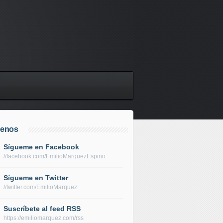
uenos
Sígueme en Facebook
//facebook.com/EmilioMarquezEspino
Sígueme en Twitter
//twitter.com/EmilioMarquez
Suscríbete al feed RSS
https://emiliomarquez.com/rss