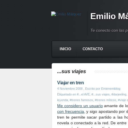
Emilio M
Te conecto con las 
INICIO
CONTACTO
...sus viajes
Viajar en tren
4 Noviembre 2008
, Escrito por Emienemiblog
Etiquetado en
#...el AVE
,
#...sus viajes
,
#darjeeling
,
leyenda
,
#trenes famosos
,
#trenes míticos
,
#viaje 
Me considero un usuario
amante de los
con frecuencia
, y sigo apostando por é
tren te permite sacar partido a las 
novela o conectado a la red. De entre