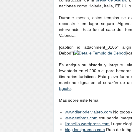
construcción de la
presa de Asuán
. 
naciones como Holada, Italia, EE.UU o
Durante meses, estos templos se ex
reconstruir en lugar seguro. Algun
intervenido. Este fue el caso del T
Valencia.
[caption id="attachment_3106" align
Debod"]
[/c
Es antigua su historia y largo su vi
levantada en el 200 a.c. para benerar
itinerarios turísticos. Esta pieza fuer
mantiene digna en el corazón de un
Egipto
.
Más sobre este tema:
www.diariodelviajero.com
No todos ol
www.enfotos.com
estupenda imagen
lironcillo.wordpress.com
Lugar elegi
blog.lomigramos.com
Ruta de fotóg