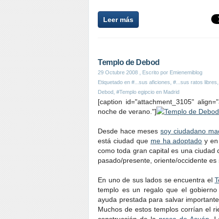
Leer más
Templo de Debod
29 Octubre 2008
, Escrito por Emienemiblog
Etiquetado en
#...sus aficiones
,
#...sus ratos libres
Debod
,
#Templo egipcio en Madrid
[caption id="attachment_3105" align=
noche de verano."]
Desde hace meses
soy ciudadano mad
está ciudad que
me ha adoptado
y en 
como toda gran capital es una ciudad 
pasado/presente, oriente/occidente es 
En uno de sus lados se encuentra el
T
templo es un regalo que el gobierno
ayuda prestada para salvar importantes 
Muchos de estos templos corrían el ri