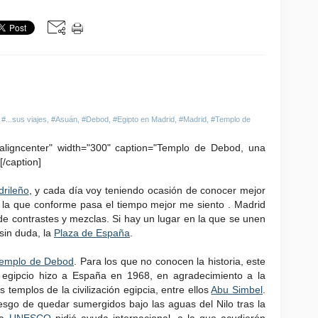
,
#...sus viajes
,
#Asuán
,
#Debod
,
#Egipto en Madrid
,
#Madrid
,
#Templo de
"aligncenter" width="300" caption="Templo de Debod, una
[/caption]
rileño
, y cada día voy teniendo ocasión de conocer mejor
la que conforme pasa el tiempo mejor me siento . Madrid
de contrastes y mezclas. Si hay un lugar en la que se unen
sin duda, la
Plaza de España
.
emplo de Debod
. Para los que no conocen la historia, este
 egipcio hizo a España en 1968, en agradecimiento a la
templos de la civilización egipcia, entre ellos
Abu Simbel
.
esgo de quedar sumergidos bajo las aguas del Nilo tras la