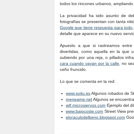
todos los rincones urbanos, ampliando
La privacidad ha sido asunto de de
fotografías se presentan con tanta niti
Google que tiene respuesta para todo
detalle que aparece en su nuevo servic
Apuesto a que si rastreamos entre
divertidas, como aquella en la que u
subiendo por una reja, o pillados inf
cara cuando vayan por la calle
, no se
ceño fruncido.
Lo que se comenta en la red:
www.soitu.es
Algunos robados de St
meneame.net
Algunos se encuentra
wtf.microsiervos.com
Ejemplo del di
www.bajocoste.com
Street View pre
eloraculodelbeno.blogspot.com
Goog