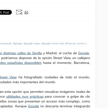
á pasando
,
#google
,
#google maps
,
#google street viuw
,
#Internet, humor y
r distintas calles de Sevilla
y Madrid, el coche de
Google
.
podríamos disponer de la opción Street View, un callejero
ades españolas disponibles
hasta el momento, Barcelona,
Street View
ha fotografiado ciudades de todo el mundo,
 ciudades más importantes del mundo.
ran esta opción que permiten visualizar imágenes reales de
rece
utilidades muy prácticas
para conocer a golpe de clic
quellas zonas que presentan un acceso más complejo, como
 captadas. Aunque
Google
no descarta terminar integrando