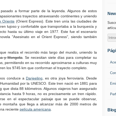
pasado a formar parte de la leyenda. Algunos de estos
News
 apasionantes trayectos atravesando continentes y uniendo
e Oriente
(Orient Express). Este tren unía las ciudades de
Suscr
ren lujoso y confortable que transportaba a la burquesía y
artícu
ecto hasta su último viaje en 1977. Este fue el escenario
ovela "Asesinato en el Orient Express", siendo también
Pág
que realiza el recorrido más largo del mundo, uniendo la
na y Mongolia
. Se necesitan siete días para completar su
Ace
as, permitiendo en su recorrido aproximarse a culturas muy
bren los 9745 km que conforman el trayecto completo.
Con
 nos conduce a
Darjeeling
, es otra joya ferroviaria. Desde
a Humanidad por la UNESCO. Este tren nació en 1881 para
Emi
ling que dista 88 kilómetros. Algunos viajeros han asegurado
stancia hasta 9 horas, no es precisamente un tren rápido.
Per
se en el espectacular paisaje que se puede observar,
de montaña que llega a alcanzar más de 2000 metros de
una reciente
película americana
.
Blog