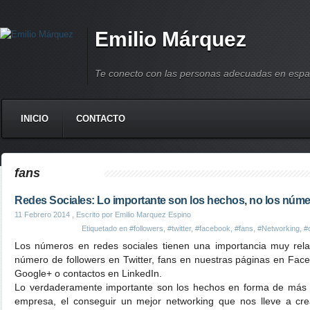
Emilio Márquez
Te conecto con las personas adecuadas en espa
INICIO
CONTACTO
fans
Redes Sociales: Lo importante son los hechos, no los núm
11 Febrero 2014
, Escrito por Emilio Marquez Espino
Etiquetado en
#followers
,
#twitter
,
#facebook
,
#fans
,
#Networking
,
#
Los números en redes sociales tienen una importancia muy rela
número de followers en Twitter, fans en nuestras páginas en Fac
Google+ o contactos en LinkedIn.
Lo verdaderamente importante son los hechos en forma de más c
empresa, el conseguir un mejor networking que nos lleve a cre