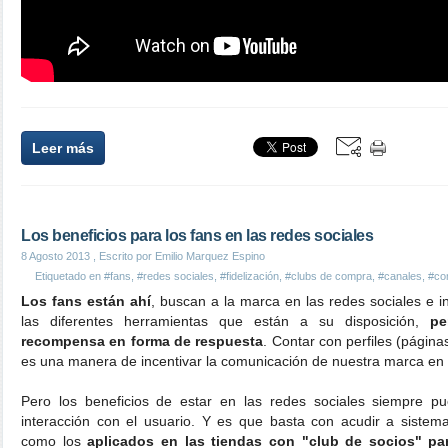
Leer más
Los beneficios para los fans en las redes sociales
8 Agosto 2013
, Escrito por Emilio Marquez Espino
Etiquetado en
#fans
,
#redes sociales
,
#fidelización
,
#clubs de compra
,
#canales
,
#co
Los fans están ahí
, buscan a la marca en las redes sociales e i
las diferentes herramientas que están a su disposición,
pe
recompensa en forma de respuesta
. Contar con perfiles (página
es una manera de incentivar la comunicación de nuestra marca en 
Pero los beneficios de estar en las redes sociales siempre p
interacción con el usuario. Y es que basta con acudir a sistemas
como los
aplicados en las tiendas con "club de socios" pa