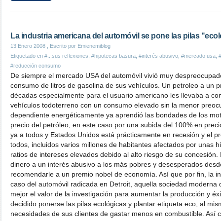
La industria americana del automóvil se pone las pilas "eco
13 Enero 2008
, Escrito por Emienemiblog
Etiquetado en
#...sus reflexiones
,
#hipotecas basura
,
#interés abusivo
,
#mercado usa
,
#
#reducción consumo
De siempre el mercado USA del automóvil vivió muy despreocupado
consumo de litros de gasolina de sus vehículos. Un petroleo a un p
décadas especialmente para el usuario americano les llevaba a co
vehículos todoterreno con un consumo elevado sin la menor preoc
dependiente energéticamente ya aprendió las bondades de los moto
precio del petróleo, en este caso por una subida del 100% en preci
ya a todos y Estados Unidos está prácticamente en recesión y el pr
todos, incluidos varios millones de habitantes afectados por unas 
ratios de intereses elevados debido al alto riesgo de su concesión. 
dinero a un interés abusivo a los más pobres y desesperados desd
recomendarle a un premio nobel de economía. Así que por fin, la i
caso del automóvil radicada en Detroit, aquella sociedad moderna
mejor el valor de la investigación para aumentar la producción y é
decidido ponerse las pilas ecológicas y plantar etiqueta eco, al mi
necesidades de sus clientes de gastar menos en combustible. As