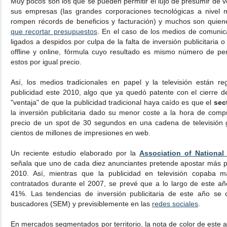
Muy pocos son los que se pueden permitir el lujo de presumir de v
sus empresas (las grandes corporaciones tecnológicas a nivel 
rompen récords de beneficios y facturación) y muchos son quie
que recortar presupuestos
. En el caso de los medios de comunica
ligados a despidos por culpa de la falta de inversión publicitaria 
offline y online, fórmula cuyo resultado es mismo número de per
estos por igual precio.
Así, los medios tradicionales en papel y la televisión están r
publicidad este 2010, algo que ya quedó patente con el cierre d
"ventaja" de que la publicidad tradicional haya caído es que el
sec
la inversión publicitaria dado su menor coste a la hora de comp
precio de un spot de 30 segundos en una cadena de televisión 
cientos de millones de impresiones en web.
Un reciente estudio elaborado por la
Association of National
señala que uno de cada diez anunciantes pretende apostar más po
2010. Así, mientras que la publicidad en televisión copaba 
contratados durante el 2007, se prevé que a lo largo de este año
41%. Las tendencias de inversión publicitaria de este año se 
buscadores (SEM) y previsiblemente en las
redes sociales
.
En mercados segmentados por territorio, la nota de color de este anál