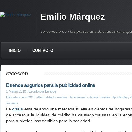
Emilio Márquez
Te conecto con las personas adecuadas en espa
INICIO
CONTACTO
recesion
Buenos augurios para la publicidad online
1 Marzo 2010
, Escrito por Enrique
Etiquetado en
#2010
,
#Actualidad y medios
,
#crecimiento
,
#crisis
,
#online
,
#publicidad
,
#
sociales
La
crisis
está dejando una marcada huella en cientos de hogares 
de acceso a la liquidez de crédito ha causado traumas en la eco
paro a niveles insostenibles para la sociedad.