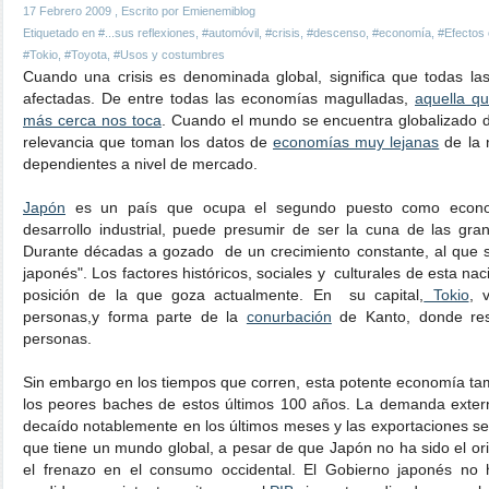
17 Febrero 2009
, Escrito por Emienemiblog
Etiquetado en
#...sus reflexiones
,
#automóvil
,
#crisis
,
#descenso
,
#economía
,
#Efectos 
#Tokio
,
#Toyota
,
#Usos y costumbres
Cuando una crisis es denominada global, significa que todas l
afectadas. De entre todas las economías magulladas,
aquella q
más cerca nos toca
. Cuando el mundo se encuentra globalizado 
relevancia que toman los datos de
economías muy lejanas
de la 
dependientes a nivel de mercado.
Japón
es un país que ocupa el segundo puesto como econo
desarrollo industrial, puede presumir de ser la cuna de las gra
Durante décadas a gozado de un crecimiento constante, al que 
japonés". Los factores históricos, sociales y culturales de esta na
posición de la que goza actualmente. En su capital,
Tokio
, 
personas,y forma parte de la
conurbación
de Kanto, donde res
personas.
Sin embargo en los tiempos que corren, esta potente economía ta
los peores baches de estos últimos 100 años. La demanda exter
decaído notablemente en los últimos meses y las exportaciones se 
que tiene un mundo global, a pesar de que Japón no ha sido el orig
el frenazo en el consumo occidental. El Gobierno japonés no 