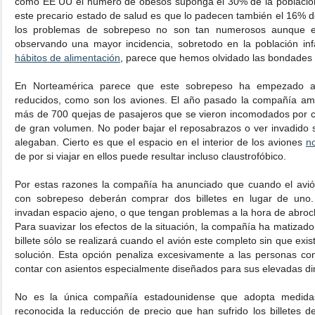
como EE UU el número de obesos suponga el 30% de la población
este precario estado de salud es que lo padecen también el 16% d
los problemas de sobrepeso no son tan numerosos aunque e
observando una mayor incidencia, sobretodo en la población inf
hábitos de alimentación
, parece que hemos olvidado las bondades 
En Norteamérica parece que este sobrepeso ha empezado a 
reducidos, como son los aviones. El año pasado la compañía a
más de 700 quejas de pasajeros que se vieron incomodados por c
de gran volumen. No poder bajar el reposabrazos o ver invadido 
alegaban. Cierto es que el espacio en el interior de los aviones
n
de por si viajar en ellos puede resultar incluso claustrofóbico.
Por estas razones la compañía ha anunciado que cuando el avió
con sobrepeso deberán comprar dos billetes en lugar de uno
invadan espacio ajeno, o que tengan problemas a la hora de abroch
Para suavizar los efectos de la situación, la compañía ha matiza
billete sólo se realizará cuando el avión este completo sin que exis
solución. Esta opción penaliza excesivamente a las personas c
contar con asientos especialmente diseñados para sus elevadas di
No es la única compañía estadounidense que adopta medida
reconocida la reducción de precio que han sufrido los billetes d