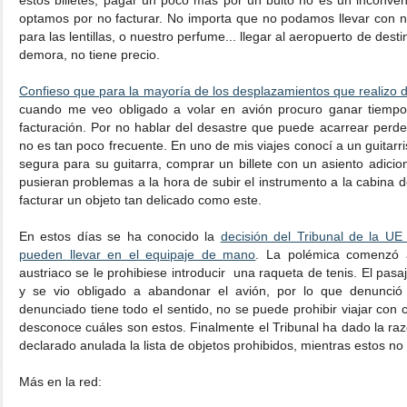
estos billetes, pagar un poco más por un bulto no es un inconve
optamos por no facturar. No importa que no podamos llevar con n
para las lentillas, o nuestro perfume... llegar al aeropuerto de desti
demora, no tiene precio.
Confieso que para la mayoría de los desplazamientos que realizo d
cuando me veo obligado a volar en avión procuro ganar tiempo 
facturación. Por no hablar del desastre que puede acarrear perde
no es tan poco frecuente. En uno de mis viajes conocí a un guitarr
segura para su guitarra, comprar un billete con un asiento adicio
pusieran problemas a la hora de subir el instrumento a la cabina 
facturar un objeto tan delicado como este.
En estos días se ha conocido la
decisión del Tribunal de la UE
pueden llevar en el equipaje de mano
. La polémica comenzó 
austriaco se le prohibiese introducir una raqueta de tenis. El pasa
y se vio obligado a abandonar el avión, por lo que denunci
denunciado tiene todo el sentido, no se puede prohibir viajar con c
desconoce cuáles son estos. Finalmente el Tribunal ha dado la raz
declarado anulada la lista de objetos prohibidos, mientras estos no
Más en la red: