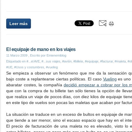
Leer más
El equipaje de mano en los viajes
11 Marzo 2009
, Escrito por Emienemiblog
Etiquetado en
#...el AVE
,
#...sus viajes
,
#avión
,
#billete
,
#equipaje
,
#facturar
,
#maleta
,
#ob
#UE
,
#Usos y costumbres
,
#vueling
Se empieza a observar un fenómeno que me da la sensación qu
bajo coste a replantearse ciertas políticas. El caso
Vueling
es uno 
abaratar costes, la compañía
decidió empezar a cobrar por los m
que con la compra de tu billete tan sólo tienes la opción de llev
que realiza un viaje de pocos días, con diez kilos de equipaje ti
en este tipo de vuelos son pocas las maletas que acaban por factu
La situación se traduce en un exceso de bultos en equipaje de man
que tiende a ser menor, sino el escaso espacio que hay en el inte
El precio de facturación de una maleta no es elevado, visto lo 