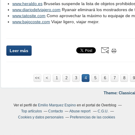
www.heraldo.es
Bruselas suspende la lista de objetos prohibidos
www.diariodelviajero.com
Ryanair eliminará los mostradores de f
www.tatosite.com
Como aprovechar la máximo tu equipaje de m
www.bajocoste.com
Viajar ligero, viajar mejor.
Leer más
<<
<
1
2
3
4
5
6
7
8
9
Theme: Classica
Ver el perfil de
Emilio Marquez Espino
en el portal de Overblog
Top artículos
Contacto
Abuse report
C.G.U.
Cookies y datos personales
Preferencias de las cookies