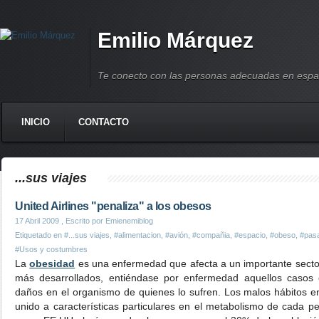
Emilio Márquez
Te conecto con las personas adecuadas en espa
INICIO
CONTACTO
...sus viajes
United Airlines "penaliza" a los obesos
17 Abril 2009
, Escrito por Emienemiblog
Etiquetado en
#...sus viajes
,
#alimentacion
,
#avión
,
#compañia
,
#espacio
,
#obeso
,
#pasa
#Usos y costumbres
La
obesidad
es una enfermedad que afecta a un importante sector
más desarrollados, entiéndase por enfermedad aquellos casos
daños en el organismo de quienes lo sufren. Los malos hábitos en 
unido a características particulares en el metabolismo de cada 