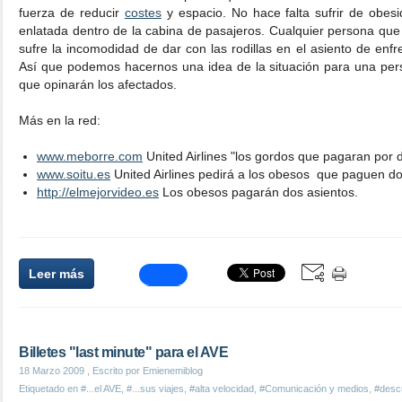
fuerza de reducir
costes
y espacio. No hace falta sufrir de obes
enlatada dentro de la cabina de pasajeros. Cualquier persona que
sufre la incomodidad de dar con las rodillas en el asiento de enfr
Así que podemos hacernos una idea de la situación para una pe
que opinarán los afectados.
Más en la red:
www.meborre.com
United Airlines "los gordos que pagaran por d
www.soitu.es
United Airlines pedirá a los obesos que paguen do
http://elmejorvideo.es
Los obesos pagarán dos asientos.
Leer más
Billetes "last minute" para el AVE
18 Marzo 2009
, Escrito por Emienemiblog
Etiquetado en
#...el AVE
,
#...sus viajes
,
#alta velocidad
,
#Comunicación y medios
,
#desc