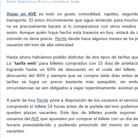
#tarifa
,
#ultima hora
,
#Usos y costumbres
,
#viaje
Viajar en AVE
es todo un gusto; comodidad, rapidez, segurid
transporte. El único inconveniente que sigue teniendo para muchos
no es precisamente barato si lo comparamos con otros medios
avión. Aunque quién haya hecho esta travesía en bus, estará de 
cómodo no tiene precio.
Renfe
desde hace algunos meses se ha pro
usuarios del tren de alta velocidad.
Hasta ahora habíamos podido disfrutar de dos tipos de tarifas que
La "
tarifa web
" para billetes comprados con 15 días de antelació
logrando hasta un 60% de descuento en el coste del billete, 
descuento del 40% y siempre que se compre siete días antes de 
tarifas se logra un precio bastante más asequible, sin em
circunstancias se ven obligados a viajar repentinamente, existían p
A partir de hoy
Renfe
pone a disposición de los usuarios el servic
comprando el billete 24 horas antes de la partida del tren podem
queden plazas vacantes. Este tipo de billetes puede suponer
usuarios del
AVE
que apuesten por comprar el billete con un día de 
horario preestablecido y pudiendo prescindir del mismo en c
vacantes.