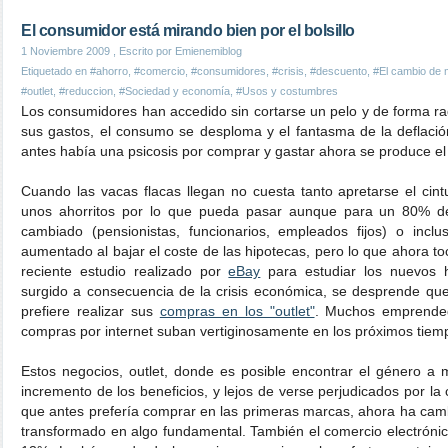
El consumidor está mirando bien por el bolsillo
1 Noviembre 2009
, Escrito por Emienemiblog
Etiquetado en
#ahorro
,
#comercio
,
#consumidores
,
#crisis
,
#descuento
,
#El cambio de
#outlet
,
#reduccion
,
#Sociedad y economía
,
#Usos y costumbres
Los consumidores han accedido sin cortarse un pelo y de forma ra
sus gastos, el consumo se desploma y el fantasma de la deflació
antes había una psicosis por comprar y gastar ahora se produce el 
Cuando las vacas flacas llegan no cuesta tanto apretarse el cint
unos ahorritos por lo que pueda pasar aunque para un 80% de
cambiado (pensionistas, funcionarios, empleados fijos) o inclu
aumentado al bajar el coste de las hipotecas, pero lo que ahora t
reciente estudio realizado por
eBay
para estudiar los nuevos 
surgido a consecuencia de la crisis económica, se desprende q
prefiere realizar sus
compras en los "outlet"
. Muchos emprended
compras por internet suban vertiginosamente en los próximos tiem
Estos negocios, outlet, donde es posible encontrar el género a 
incremento de los beneficios, y lejos de verse perjudicados por la 
que antes prefería comprar en las primeras marcas, ahora ha camb
transformado en algo fundamental. También el comercio electrónic