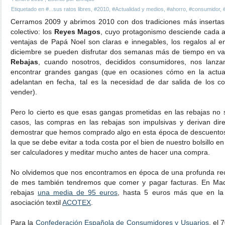
Etiquetado en
#...sus ratos libres
,
#2010
,
#Actualidad y medios
,
#ahorro
,
#consumidor
,
Cerramos 2009 y abrimos 2010 con dos tradiciones más insertas 
colectivo: los
Reyes Magos
, cuyo protagonismo desciende cada a
ventajas de Papá Noel son claras e innegables, los regalos al ent
diciembre se pueden disfrutar dos semanas más de tiempo en va
Rebajas
, cuando nosotros, decididos consumidores, nos lanza
encontrar grandes gangas (que en ocasiones cómo en la actual 
adelantan en fecha, tal es la necesidad de dar salida de los co
vender).
Pero lo cierto es que esas gangas prometidas en las rebajas no
casos, las compras en las rebajas son impulsivas y derivan di
demostrar que hemos comprado algo en esta época de descuentos.
la que se debe evitar a toda costa por el bien de nuestro bolsillo e
ser calculadores y meditar mucho antes de hacer una compra.
No olvidemos que nos encontramos en época de una profunda rec
de mes también tendremos que comer y pagar facturas. En Mad
rebajas
una media de 95 euros
, hasta 5 euros más que en la
asociación textil
ACOTEX
.
Para la
Confederación Española de Consumidores y Usuarios
, el