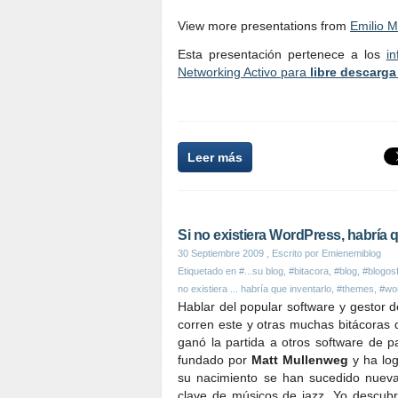
View more presentations from
Emilio 
Esta presentación pertenece a los
i
Networking Activo para
libre descarga
Leer más
Si no existiera WordPress, habría 
30 Septiembre 2009
, Escrito por Emienemiblog
Etiquetado en
#...su blog
,
#bitacora
,
#blog
,
#blogos
no existiera ... habría que inventarlo
,
#themes
,
#wo
Hablar del popular software y gestor 
corren este y otras muchas bitácoras 
ganó la partida a otros software de p
fundado por
Matt Mullenweg
y ha log
su nacimiento se han sucedido nuev
clave de músicos de jazz. Yo descub