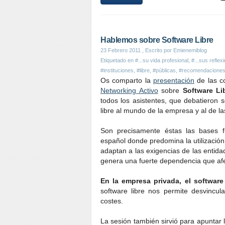
Hablemos sobre Software Libre
23 Febrero 2011
, Escrito por Emienemiblog
Etiquetado en
#...su vida profesional
,
#...sus reflex
#instituciones
,
#libre
,
#públicas
,
#recomendaciones 
Os comparto la
presentación
de las c
Networking Activo
sobre
Software Li
todos los asistentes, que debatieron 
libre al mundo de la empresa y al de las
Son precisamente éstas las bases fu
español donde predomina la utilizació
adaptan a las exigencias de las entida
genera una fuerte dependencia que afec
En la empresa privada, el software
software libre nos permite desvincu
costes.
La sesión también sirvió para apuntar l