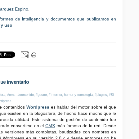
Marquez Espino
.
nformes de inteligencia y documentos que publicamos en
 y uso
que inventarlo
fera
,
#cms
,
#contenido
,
#gestor
,
#Internet, humor y tecnología
,
#plugins
,
#Si
rdpress
de contenidos
Wordpress
es hablar del motor sobre el que
que existen en la blogosfera, de hecho hace mucho que le
arecida utilidad. Este sistema de gestión de contenido fue
rado convertirse en el
CMS
más famoso de la red. Desde
as versiones más completas, bautizadas con nombres en
rí Wordpress en su versión 2.0.x y desde entonces no ha