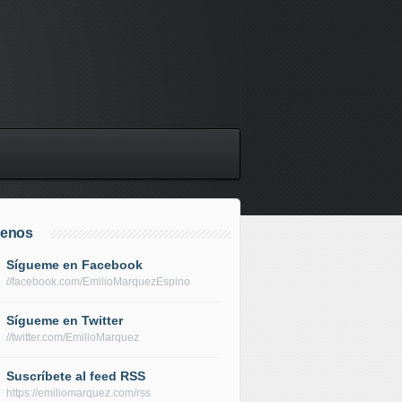
uenos
Sígueme en Facebook
//facebook.com/EmilioMarquezEspino
Sígueme en Twitter
//twitter.com/EmilioMarquez
Suscríbete al feed RSS
https://emiliomarquez.com/rss