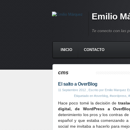
Emilio M
Te conecto con las 
INICIO
CONTACTO
cms
El salto a OverBlog
11 Septiembre 2012
, Escrito por Emilio Marquez E
Etiquetado en
#overblog
,
#wordpress
,
Hace poco tomé la decisión de
trasl
digital, de WordPress a OverBlo
detenimiento los pros y los contras d
español y que estaba comenzando a te
social me invitaba a hacerlo para mejor