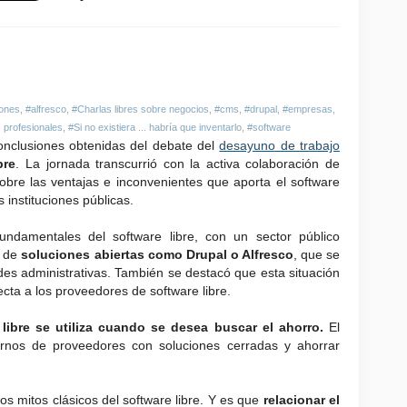
iones
,
#alfresco
,
#Charlas libres sobre negocios
,
#cms
,
#drupal
,
#empresas
,
profesionales
,
#Si no existiera ... habría que inventarlo
,
#software
onclusiones obtenidas del debate del
desayuno de trabajo
bre
. La jornada transcurrió con la activa colaboración de
sobre las ventajas e inconvenientes que aporta el software
 instituciones públicas.
ndamentales del software libre, con un sector público
n de
soluciones abiertas como Drupal o Alfresco
, que se
des administrativas. También se destacó que esta situación
ta a los proveedores de software libre.
 libre se utiliza cuando se desea buscar el ahorro.
El
larnos de proveedores con soluciones cerradas y ahorrar
os mitos clásicos del software libre. Y es que
relacionar el