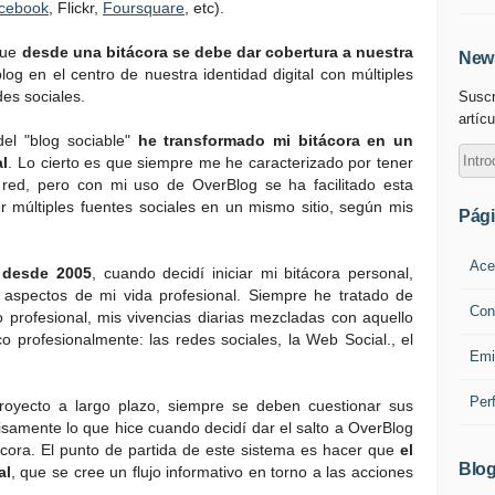
cebook
, Flickr,
Foursquare
, etc).
que
desde una bitácora se debe dar cobertura a nuestra
News
blog en el centro de nuestra identidad digital con múltiples
des sociales.
Suscr
artícu
el "blog sociable"
he transformado mi bitácora en un
al
. Lo cierto es que siempre me he caracterizado por tener
la red, pero con mi uso de OverBlog se ha facilitado esta
r múltiples fuentes sociales en un mismo sitio, según mis
Pág
Ace
o desde 2005
, cuando decidí iniciar mi bitácora personal,
aspectos de mi vida profesional. Siempre he tratado de
Con
o profesional, mis vivencias diarias mezcladas con aquello
profesionalmente: las redes sociales, la Web Social., el
Emi
Per
oyecto a largo plazo, siempre se deben cuestionar sus
samente lo que hice cuando decidí dar el salto a OverBlog
ácora. El punto de partida de este sistema es hacer que
el
Blog
al
, que se cree un flujo informativo en torno a las acciones