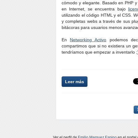
cómodo y elegante. Basado en PHP y M
en Internet, se encuentra bajo
lice
utilizando el código HTML y el CSS. Wo
y completas webs a través de sus plug
bitácoras para usuarios menos avanzado
En
Networking Activo
podemos decla
compartimos que si no existiera un ges
tendríamos que empezar a inventarlo ;
Leer más
Ver el perfil de
Emilio Marquez Espino
en el portal