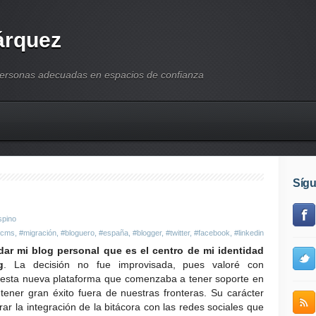
árquez
personas adecuadas en espacios de confianza
Síg
spino
#cms
,
#migración
,
#bloguero
,
#españa
,
#blogger
,
#twitter
,
#facebook
,
#linkedin
adar mi blog personal que es el centro de mi identidad
g
. La decisión no fue improvisada, pues valoré con
e esta nueva plataforma que comenzaba a tener soporte en
ner gran éxito fuera de nuestras fronteras. Su carácter
ar la integración de la bitácora con las redes sociales que