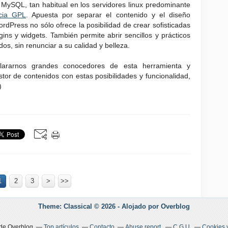
ySQL, tan habitual en los servidores linux predominante
ncia GPL
. Apuesta por separar el contenido y el diseño
rdPress no sólo ofrece la posibilidad de crear sofisticadas
ins y widgets. También permite abrir sencillos y prácticos
s, sin renunciar a su calidad y belleza.
rarnos grandes conocedores de esta herramienta y
tor de contenidos con estas posibilidades y funcionalidad,
)
1
2
3
>
>>
Theme: Classical © 2026 -
Alojado por
Overblog
 de Overblog
Top artículos
Contacto
Abuse report
C.G.U.
Cookies 