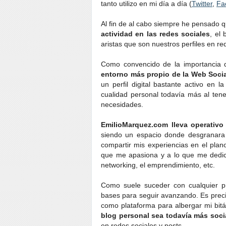
tanto utilizo en mi día a día (
Twitter
,
Fa
Al fin de al cabo siempre he pensado 
actividad en las redes sociales
, el 
aristas que son nuestros perfiles en re
Como convencido de la importancia d
entorno más propio de la Web Soci
un perfil digital bastante activo en 
cualidad personal todavía más al tene
necesidades.
EmilioMarquez.com lleva operativ
siendo un espacio donde desgranara 
compartir mis experiencias en el plan
que me apasiona y a lo que me dedico 
networking, el emprendimiento, etc.
Como suele suceder con cualquier pr
bases para seguir avanzando. Es preci
como plataforma para albergar mi bit
blog personal sea todavía más soci
en redes sociales y posts.