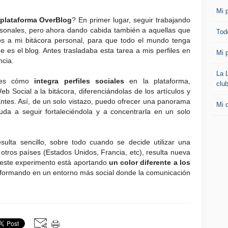
Mi p
 plataforma OverBlog
? En primer lugar, seguir trabajando
rsonales, pero ahora dando cabida también a aquellas que
Todo
os a mi bitácora personal, para que todo el mundo tenga
 es el blog. Antes trasladaba esta tarea a mis perfiles en
Mi p
ncia.
La 
g es cómo
integra perfiles sociales
en la plataforma,
clu
b Social a la bitácora, diferenciándolas de los artículos y
tantes. Así, de un solo vistazo, puedo ofrecer una panorama
Mi 
uda a seguir fortaleciéndola y a concentrarla en un solo
ulta sencillo, sobre todo cuando se decide utilizar una
otros países (Estados Unidos, Francia, etc), resulta nueva
 este experimento está aportando
un color diferente a los
sformando en un entorno más social donde la comunicación