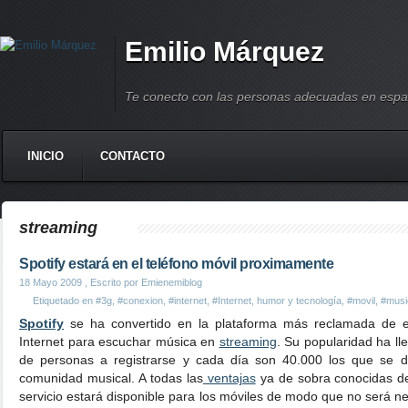
Emilio Márquez
Te conecto con las personas adecuadas en espa
INICIO
CONTACTO
streaming
Spotify estará en el teléfono móvil proximamente
18 Mayo 2009
, Escrito por Emienemiblog
Etiquetado en
#3g
,
#conexion
,
#internet
,
#Internet, humor y tecnología
,
#movil
,
#musi
Spotify
se ha convertido en la plataforma más reclamada de en
Internet para escuchar música en
streaming
. Su popularidad ha l
de personas a registrarse y cada día son 40.000 los que se d
comunidad musical. A todas las
ventajas
ya de sobra conocidas de
servicio estará disponible para los móviles de modo que no será n