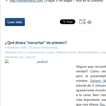
http://blogenserio.com
¿Pagar o no pagar?, esa es la cuestión.
Leer más
¿Qué desea "escuchar" de primero?
4 Septiembre 2008
, Escrito por Emienemiblog
Etiquetado en
#...su vida personal y amigos
,
#alejandro suárez
,
#Emprendedores y pro
#streaming
,
#yes
,
#yes.fm
Seguro que recuer
verdad? Cómo olvi
pero el presenta
nombre
Johann W
tutorial de 5 minut
apasionante mundo 
a la carta, bien cla
más importante, par
que nos ofrece
Yes