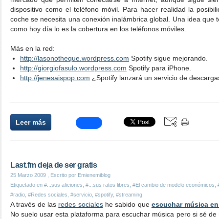
dispositivo como el teléfono móvil. Para hacer realidad la posibi
coche se necesita una conexión inalámbrica global. Una idea que t
como hoy día lo es la cobertura en los teléfonos móviles.
Más en la red:
http://lasonotheque.wordpress.com
Spotify sigue mejorando.
http://giorgiofasulo.wordpress.com
Spotify para iPhone.
http://jenesaispop.com
¿Spotify lanzará un servicio de descarga
Leer más
Last.fm deja de ser gratis
25 Marzo 2009
, Escrito por Emienemiblog
Etiquetado en
#...sus aficiones
,
#...sus ratos libres
,
#El cambio de modelo económicos
,
#radio
,
#Redes sociales
,
#servicio
,
#spotify
,
#streaming
A través de las
redes sociales
he sabido que
escuchar música en 
No suelo usar esta plataforma para escuchar música pero si sé de