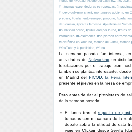
#juego de kiyosaki
,
#juego del cashflow
,
#kiyosaki
,
#máquinas expendedoras estropeadas
,
#máquinas
#nuevo gobierno americano
,
#nuevo gobierno en E
prepara
,
#parlamento europeo propone
,
#parlament
de Somalía
,
#piratas famosos
,
#piratería en Somali
#publicidad online
,
#publicidad por la red
,
#ratas de
informática
,
#Resúmenes
,
#se pierden herramient
#Telefónica en Youtube
,
#temas de Gmail
,
#temas p
#YouTube y la publicidad
,
#Yunu
La semana pasada fue intensa, en l
actividades de
Networking
en distinto
felicitaciones por el trabajo bien 
también se plantea interesante, desde 
en Madrid del
FICOD, la Feria Inter
presente el jueves en la mesa de emp
Pero antes de dar el pistoletazo de s
de la semana pasada:
El lunes tras el
repasito de pos
tomadas con mi cámara de la real
debate sobre la utilidad de este f
viajé en Clickair desde Sevilla 