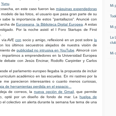
n
Yunu
.
Mi p
cosecha, en este caso fueron las
máquinas expendedoras
 modelo de las fotos, el usuario que pasa gran parte de su
Todo
 sabe la importancia de estos "pantallazos". Anuncié con
 marcha de
Europeana, la Biblioteca Digital Europea
. A estas
Mi p
stigado. Por la noche asistí el I Foro Startups de First
).
La 
d vía AVE
con
socio y amigo, reflexioné en un post sobre
la
clu
con los últimos secuestros alejados de nuestra visión de
amiento de
publicidad no intrusiva en YouTube
. Almorcé con
Mi 
ue impartimos a emprendedores en la Universidad Europea
 debate con Jesús Encinar, Rodolfo Carpintier y Carlos
 desde el parlamento europeo llegaba la propuesta de incluir
urriculum académico en las escuelas. En mi rastreo por la
que me parecieron interesantes o cuanto menos curiosas,
aja de herramientas perdida en el espacio...
deja de correos, la
nueva opción de Gmail
, que permite
sto, opté por un diseño de fondo de mar. La
huelga de
 el colectivo en alerta durante la semana fue tema de una