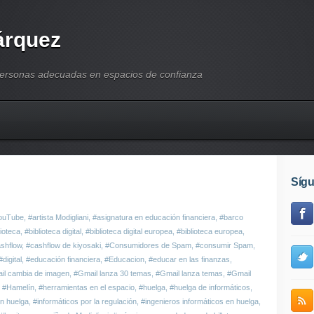
árquez
personas adecuadas en espacios de confianza
Síg
YouTube
,
#artista Modigliani
,
#asignatura en educación financiera
,
#barco
lioteca
,
#biblioteca digital
,
#biblioteca digital europea
,
#biblioteca europea
,
shflow
,
#cashflow de kiyosaki
,
#Consumidores de Spam
,
#consumir Spam
,
#digital
,
#educación financiera
,
#Educacion
,
#educar en las finanzas
,
il cambia de imagen
,
#Gmail lanza 30 temas
,
#Gmail lanza temas
,
#Gmail
,
#Hamelín
,
#herramientas en el espacio
,
#huelga
,
#huelga de informáticos
,
en huelga
,
#informáticos por la regulación
,
#ingenieros informáticos en huelga
,