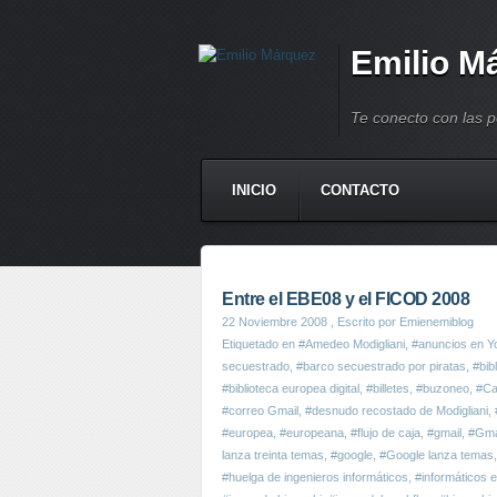
Emilio M
Te conecto con las 
INICIO
CONTACTO
Entre el EBE08 y el FICOD 2008
22 Noviembre 2008
, Escrito por Emienemiblog
Etiquetado en
#Amedeo Modigliani
,
#anuncios en 
secuestrado
,
#barco secuestrado por piratas
,
#bib
#biblioteca europea digital
,
#billetes
,
#buzoneo
,
#Ca
#correo Gmail
,
#desnudo recostado de Modigliani
,
#europea
,
#europeana
,
#flujo de caja
,
#gmail
,
#Gma
lanza treinta temas
,
#google
,
#Google lanza temas
#huelga de ingenieros informáticos
,
#informáticos 