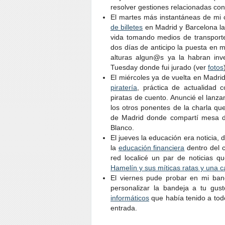
resolver gestiones relacionadas co
El martes más instantáneas de mi 
de billetes
en Madrid y Barcelona la
vida tomando medios de transporte
dos días de anticipo la puesta en
alturas algun@s ya la habran inve
Tuesday donde fui jurado (ver
fotos
El miércoles ya de vuelta en Madri
piratería
, práctica de actualidad 
piratas de cuento. Anuncié el lanz
los otros ponentes de la charla q
de Madrid donde compartí mesa de
Blanco.
El jueves la educación era noticia,
la
educación financiera
dentro del c
red localicé un par de noticias 
Hamelín y sus míticas ratas y una c
El viernes pude probar en mi ban
personalizar la bandeja a tu gu
informáticos
que había tenido a todo
entrada.