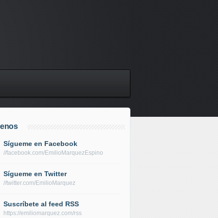
uenos
Sígueme en Facebook
//facebook.com/EmilioMarquezEspino
Sígueme en Twitter
//twitter.com/EmilioMarquez
Suscríbete al feed RSS
https://emiliomarquez.com/rss