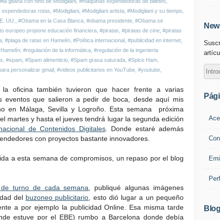
#la gitana con niño de Modigliani
,
#máquinas expendedoras de billetes
,
 expendedoras rotas
,
#Modigliani
,
#Modigliani artista
,
#Modigliani y su tiempo
,
E. UU.
,
#Obama en la Casa Blanca
,
#obama presidente
,
#Obama se
News
o europeo propone educación financiera
,
#piratas
,
#piratas de cine
,
#piratas
a
,
#plaga de ratas en Hamelín
,
#Política internacional
,
#publicidad en internet
,
Suscr
 Hamelín
,
#regulación de la informática
,
#regulación de la ingenieria
artícu
as
,
#spam
,
#Spam alimenticio
,
#Spam grasa saturada
,
#Spice Ham
,
ara personalizar gmail
,
#videos publicitarios en YouTube
,
#youtube
,
a oficina también tuvieron que hacer frente a varias
Pág
s eventos que salieron a pedir de boca, desde aquí mis
hecho en Málaga, Sevilla y Logroño. Esta semana próxima
Ace
el martes y hasta el jueves tendrá lugar la segunda edición
nacional de Contenidos Digitales
. Donde estaré además
Con
rendedores con proyectos bastante innovadores.
alida a esta semana de compromisos, un repaso por el blog
Emi
Per
t de turno de cada semana
, publiqué algunas imágenes
idad del
buzoneo publicitario
, esto dió lugar a un pequeño
rente a por ejemplo la publicidad Online. Esa misma tarde
Blog
(donde estuve por el EBE) rumbo a Barcelona donde debía