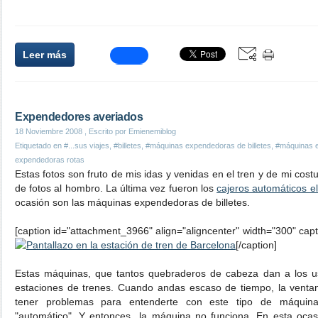
Leer más
Expendedores averiados
18 Noviembre 2008
, Escrito por Emienemiblog
Etiquetado en
#...sus viajes
,
#billetes
,
#máquinas expendedoras de billetes
,
#máquinas 
expendedoras rotas
Estas fotos son fruto de mis idas y venidas en el tren y de mi co
de fotos al hombro. La última vez fueron los
cajeros automáticos el
ocasión son las máquinas expendedoras de billetes.
[caption id="attachment_3966" align="aligncenter" width="300" cap
[/caption]
Estas máquinas, que tantos quebraderos de cabeza dan a los us
estaciones de trenes. Cuando andas escaso de tiempo, la ventani
tener problemas para entenderte con este tipo de máquinas
"automático". Y entonces...la máquina no funciona. En esta ocas