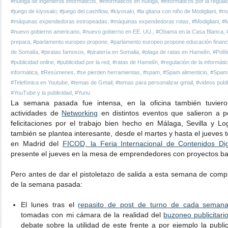
#huelga de ingenieros informáticos
,
#informáticos en huelga
,
#informáticos por la regula
#juego de kiyosaki
,
#juego del cashflow
,
#kiyosaki
,
#la gitana con niño de Modigliani
,
#má
#máquinas expendedoras estropeadas
,
#máquinas expendedoras rotas
,
#Modigliani
,
#M
#nuevo gobierno americano
,
#nuevo gobierno en EE. UU.
,
#Obama en la Casa Blanca
,
prepara
,
#parlamento europeo propone
,
#parlamento europeo propone educación financ
de Somalía
,
#piratas famosos
,
#piratería en Somalia
,
#plaga de ratas en Hamelín
,
#Polít
#publicidad online
,
#publicidad por la red
,
#ratas de Hamelín
,
#regulación de la informáti
informática
,
#Resúmenes
,
#se pierden herramientas
,
#spam
,
#Spam alimenticio
,
#Spam 
#Telefónica en Youtube
,
#temas de Gmail
,
#temas para personalizar gmail
,
#videos publ
#YouTube y la publicidad
,
#Yunu
La semana pasada fue intensa, en la oficina también tuviero
actividades de
Networking
en distintos eventos que salieron a 
felicitaciones por el trabajo bien hecho en Málaga, Sevilla y
también se plantea interesante, desde el martes y hasta el jueves 
en Madrid del
FICOD, la Feria Internacional de Contenidos Dig
presente el jueves en la mesa de emprendedores con proyectos ba
Pero antes de dar el pistoletazo de salida a esta semana de comp
de la semana pasada:
El lunes tras el
repasito de post de turno de cada seman
tomadas con mi cámara de la realidad del
buzoneo publicitari
debate sobre la utilidad de este frente a por ejemplo la publ