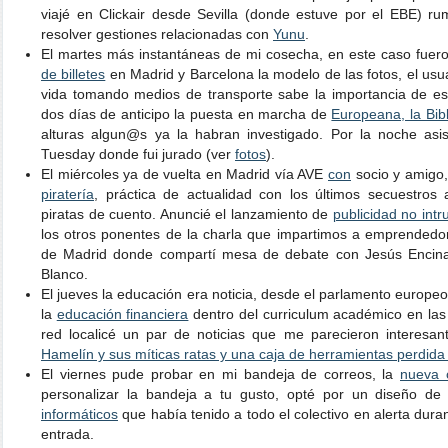
viajé en Clickair desde Sevilla (donde estuve por el EBE) 
resolver gestiones relacionadas con
Yunu
.
El martes más instantáneas de mi cosecha, en este caso fuer
de billetes
en Madrid y Barcelona la modelo de las fotos, el usu
vida tomando medios de transporte sabe la importancia de est
dos días de anticipo la puesta en marcha de
Europeana, la Bibl
alturas algun@s ya la habran investigado. Por la noche asist
Tuesday donde fui jurado (ver
fotos
).
El miércoles ya de vuelta en Madrid vía AVE
con
socio y amigo,
piratería
, práctica de actualidad con los últimos secuestros 
piratas de cuento. Anuncié el lanzamiento de
publicidad no int
los otros ponentes de la charla que impartimos a emprendedo
de Madrid donde compartí mesa de debate con Jesús Encinar,
Blanco.
El jueves la educación era noticia, desde el parlamento europeo 
la
educación financiera
dentro del curriculum académico en las 
red localicé un par de noticias que me parecieron interesa
Hamelín y sus míticas ratas y una caja de herramientas perdida 
El viernes pude probar en mi bandeja de correos, la
nueva 
personalizar la bandeja a tu gusto, opté por un diseño d
informáticos
que había tenido a todo el colectivo en alerta dur
entrada.