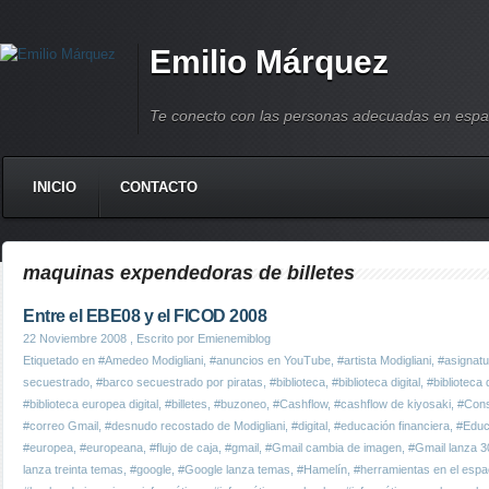
Emilio Márquez
Te conecto con las personas adecuadas en espa
INICIO
CONTACTO
maquinas expendedoras de billetes
Entre el EBE08 y el FICOD 2008
22 Noviembre 2008
, Escrito por Emienemiblog
Etiquetado en
#Amedeo Modigliani
,
#anuncios en YouTube
,
#artista Modigliani
,
#asignatu
secuestrado
,
#barco secuestrado por piratas
,
#biblioteca
,
#biblioteca digital
,
#biblioteca 
#biblioteca europea digital
,
#billetes
,
#buzoneo
,
#Cashflow
,
#cashflow de kiyosaki
,
#Con
#correo Gmail
,
#desnudo recostado de Modigliani
,
#digital
,
#educación financiera
,
#Educ
#europea
,
#europeana
,
#flujo de caja
,
#gmail
,
#Gmail cambia de imagen
,
#Gmail lanza 3
lanza treinta temas
,
#google
,
#Google lanza temas
,
#Hamelín
,
#herramientas en el espa